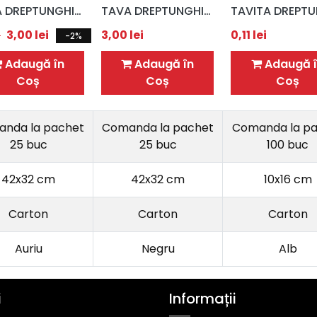
TAVA DREPTUNGHIULARA AURIE 42X32 CM
TAVA DREPTUNGHIULARA NEAGRA 42X32 CM
3,00
lei
3,00
lei
0,11
lei
i
-2%
Adaugă în
Adaugă în
Adaugă î
Coș
Coș
Coș
nda la pachet
Comanda la pachet
Comanda la p
25 buc
25 buc
100 buc
42x32 cm
42x32 cm
10x16 cm
Carton
Carton
Carton
Auriu
Negru
Alb
i
Informații