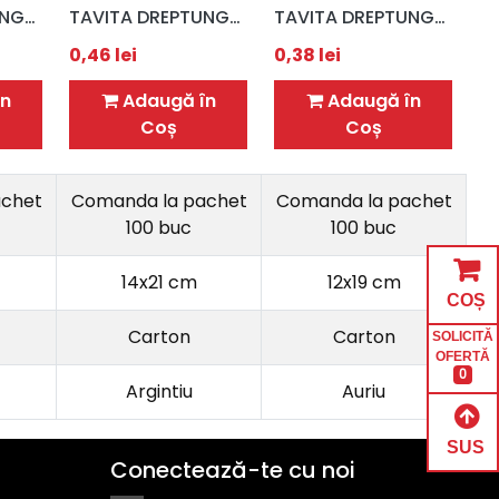
TAVITA DREPTUNGHIULARA ALBA 10X16 CM
TAVITA DREPTUNGHIULARA ARGINTIE 14X21 CM
TAVITA DREPTUNGHIULARA AURIE 12X19 CM
0,46
lei
0,38
lei
n
Adaugă în
Adaugă în
Coș
Coș
achet
Comanda la pachet
Comanda la pachet
100 buc
100 buc
14x21 cm
12x19 cm
COȘ
Carton
Carton
SOLICITĂ
OFERTĂ
0
Argintiu
Auriu
SUS
Conectează-te cu noi