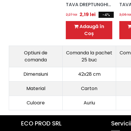
TAVA DREPTUNGHIULARA AURIE 42X28 CM
2,19
lei
2,27
lei
3,06
le
-4%
Adaugă în
Coș
Optiuni de
Comanda la pachet
Coma
comanda
25 buc
Dimensiuni
42x28 cm
Material
Carton
Culoare
Auriu
ECO PROD SRL
Servici