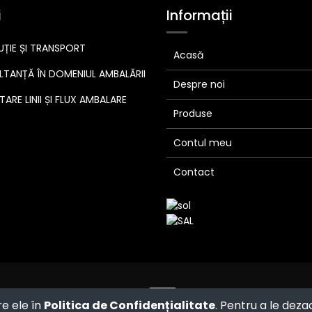
i
Informații
UȚIE ȘI TRANSPORT
Acasă
TANȚĂ ÎN DOMENIUL AMBALĂRII
Despre noi
ARE LINII ȘI FLUX AMBALARE
Produse
Contul meu
Contact
Powered by
- The #1
Open Source
re ele în
Politica de Confidențialitate
. Pentru a le deza
eCommerce