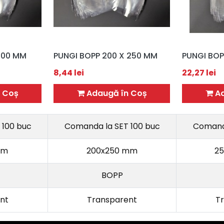
 300 MM
PUNGI BOPP 200 X 250 MM
PUNGI BOP
8,44
lei
22,27
lei
 Coș
Adaugă în Coș
Ad
 100 buc
Comanda la SET 100 buc
Comanda
mm
200x250 mm
2
BOPP
nt
Transparent
T