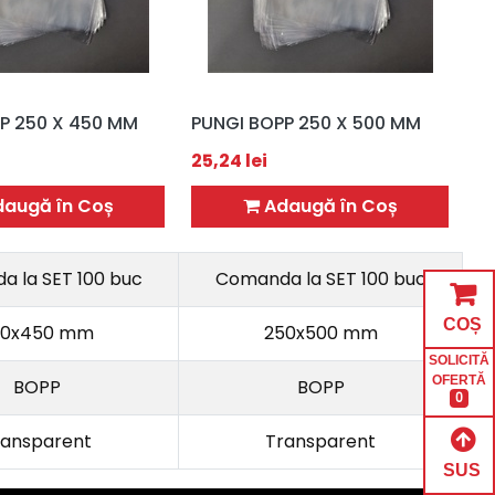
P 250 X 450 MM
PUNGI BOPP 250 X 500 MM
25,24
lei
augă în Coș
Adaugă în Coș
 la SET 100 buc
Comanda la SET 100 buc
COȘ
50x450 mm
250x500 mm
SOLICITĂ
OFERTĂ
BOPP
BOPP
0
ransparent
Transparent
SUS