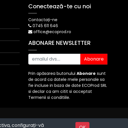
Conectează-te cu noi
Contactați-ne
0745 611 646
office@ecoprod.ro
ABONARE NEWSLETTER
Abonare
Prin apăsarea butonului
Abonare
sunt
de acord ca datele mele personale sa
fie incluse in baza de date ECOProd SRL
si declar ca am citit si acceptat
Termenii si conditiile.
ctiva, configurați-vă
Powered by
OK