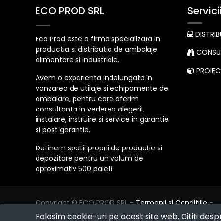
ECO PROD SRL
Servici
DISTRIB
Eco Prod este o firma specializata in
productia si distributia de ambalaje
CONSUL
alimentare si industriale.
PROIECT
Avem o experienta indelungata in
vanzarea de utilaje si echipamente de
ambalare, pentru care oferim
consultanta in vederea alegerii,
instalare, instruire si service in garantie
si post garantie.
Detinem spatii proprii de productie si
depozitare pentru un volum de
aproximativ 500 paleti.
Copyright ©
ECO PROD SRL
-
Termenii si Conditiile
-
Politica de Confidențialitate
-
Consultanță juridică
-
Folosim cookie-uri pe acest site web. Citiți desp