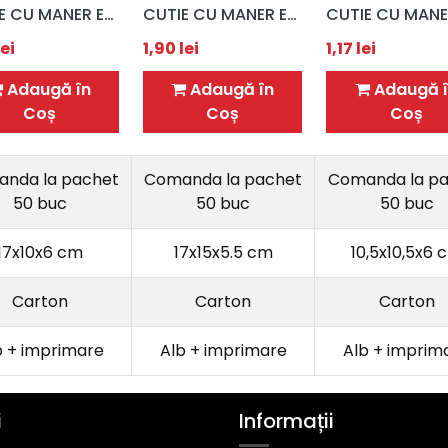
CUTIE CU MANER EDEN / PRAJITURI / 17x10x6 CM
CUTIE CU MANER EDEN / PRAJITURI / 17x15x5,5 CM
ei
1,90
lei
1,17
lei
Adaugă în
Adaugă în
Adaugă î
Coș
Coș
Coș
nda la pachet
Comanda la pachet
Comanda la p
50 buc
50 buc
50 buc
17x10x6 cm
17x15x5.5 cm
10,5x10,5x6 
Carton
Carton
Carton
b + imprimare
Alb + imprimare
Alb + imprim
i
Informații