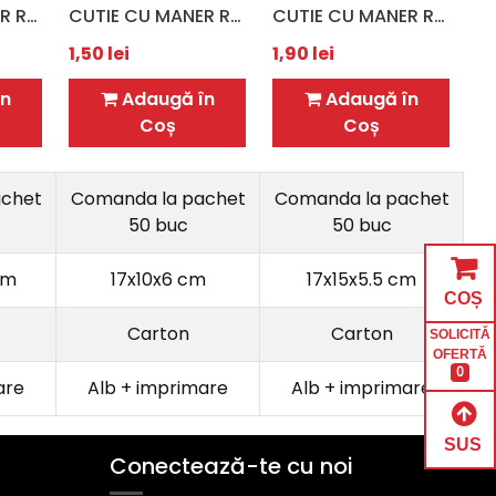
CUTIE CU MANER RENDEZ VOUS/ PRAJITURI / 10,5x10,5x6 CM
CUTIE CU MANER RENDEZ VOUS/ PRAJITURI / 17x10x6 CM
CUTIE CU MANER RENDEZ VOUS/ PRAJITURI / 17x15x5,5 CM
1,50
lei
1,90
lei
n
Adaugă în
Adaugă în
Coș
Coș
achet
Comanda la pachet
Comanda la pachet
50 buc
50 buc
cm
17x10x6 cm
17x15x5.5 cm
COȘ
Carton
Carton
SOLICITĂ
OFERTĂ
0
are
Alb + imprimare
Alb + imprimare
SUS
Conectează-te cu noi