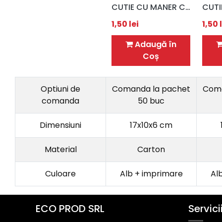
CUTIE CU MANER COEUR / PRAJITURI / 17X10X6 CM
1,50
lei
1,50
l
Adaugă în
Coș
Optiuni de
Comanda la pachet
Coma
comanda
50 buc
Dimensiuni
17x10x6 cm
Material
Carton
Culoare
Alb + imprimare
Al
ECO PROD SRL
Servici