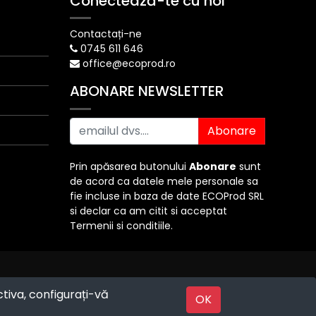
Conectează-te cu noi
Contactați-ne
0745 611 646
office@ecoprod.ro
ABONARE NEWSLETTER
Abonare
Prin apăsarea butonului
Abonare
sunt
de acord ca datele mele personale sa
fie incluse in baza de date ECOProd SRL
si declar ca am citit si acceptat
Termenii si conditiile.
ctiva, configurați-vă
Powered by
OK