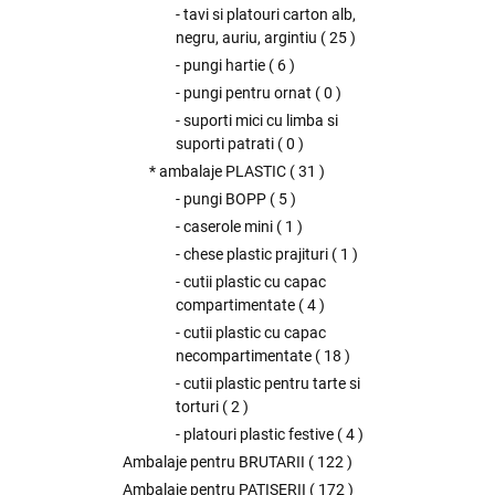
- tavi si platouri carton alb,
negru, auriu, argintiu
(
25
)
- pungi hartie
(
6
)
- pungi pentru ornat
(
0
)
- suporti mici cu limba si
suporti patrati
(
0
)
* ambalaje PLASTIC
(
31
)
- pungi BOPP
(
5
)
- caserole mini
(
1
)
- chese plastic prajituri
(
1
)
- cutii plastic cu capac
compartimentate
(
4
)
- cutii plastic cu capac
necompartimentate
(
18
)
- cutii plastic pentru tarte si
torturi
(
2
)
- platouri plastic festive
(
4
)
Ambalaje pentru BRUTARII
(
122
)
Ambalaje pentru PATISERII
(
172
)