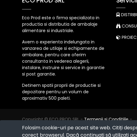
ECO PROD SRL
Servici
DISTRIB
Eco Prod este o firma specializata in
productia si distributia de ambalaje
CONSUL
alimentare si industriale.
PROIECT
Avem o experienta indelungata in
vanzarea de utilaje si echipamente de
ambalare, pentru care oferim
consultanta in vederea alegerii,
instalare, instruire si service in garantie
si post garantie.
Detinem spatii proprii de productie si
depozitare pentru un volum de
aproximativ 500 paleti.
Copyright ©
ECO PROD SRL
-
Termenii si Conditiile
-
Politica de Confidențialitate
-
Consultanță juridică
-
Folosim cookie-uri pe acest site web. Citiți desp
Politica de retur
-
Cum cumpăr?
corect browserul. Dacă continuați să utilizați ace