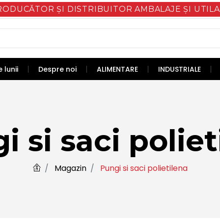
RODUCĂTOR ȘI DISTRIBUITOR AMBALAJE ȘI UTILA
 lunii
Despre noi
ALIMENTARE
INDUSTRIALE
i si saci poliet
Magazin
Pungi si saci polietilena