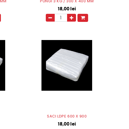
0 MM
PUNGI 3 KG / 300 X 400 MM
18,00
lei
SACI LDPE 600 X 900
18,00
lei