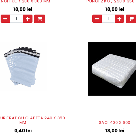
NGI 1 KG / 200 X 300 MM
PUNGI 2 KG / 250 X 35
18,00
lei
18,00
lei
CURIERAT CU CLAPETA 240 X 350
MM
SACI 400 X 600
0,40
lei
18,00
lei