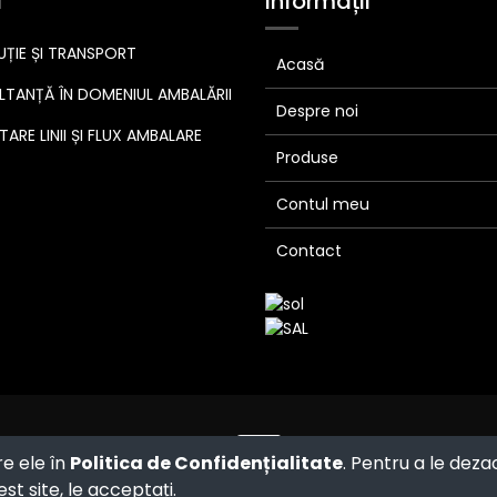
i
Informații
UȚIE ȘI TRANSPORT
Acasă
TANȚĂ ÎN DOMENIUL AMBALĂRII
Despre noi
ARE LINII ȘI FLUX AMBALARE
Produse
Contul meu
Contact
Powered by
- The #1
Open Source
re ele în
Politica de Confidențialitate
. Pentru a le deza
eCommerce
st site, le acceptați.