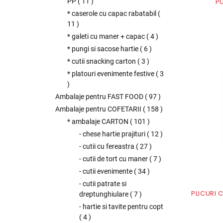
PU
PP
(
11
)
* caserole cu capac rabatabil
(
11
)
* galeti cu maner + capac
(
4
)
* pungi si sacose hartie
(
6
)
* cutii snacking carton
(
3
)
* platouri evenimente festive
(
3
)
Ambalaje pentru FAST FOOD
(
97
)
Ambalaje pentru COFETARII
(
158
)
* ambalaje CARTON
(
101
)
- chese hartie prajituri
(
12
)
- cutii cu fereastra
(
27
)
- cutii de tort cu maner
(
7
)
- cutii evenimente
(
34
)
- cutii patrate si
PLICURI 
dreptunghiulare
(
7
)
- hartie si tavite pentru copt
(
4
)