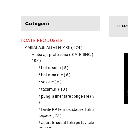
Categorii
CEL MA
TOATE PRODUSELE
AMBALAJE ALIMENTARE
(
224
)
Ambalaje profesionale CATERING
(
107
)
* boluri supa
(
5
)
* boluri salate
(
6
)
* sosiere
(
6
)
* tacamuri
(
10
)
* pungi alimentare congelare
(
9
)
* tavite PP termosudabile, folii si
capace
(
27
)
* aparate sudat folia pe tavitele