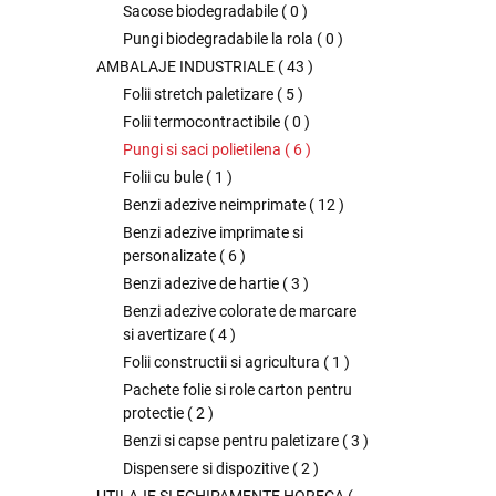
Sacose biodegradabile
(
0
)
Pungi biodegradabile la rola
(
0
)
AMBALAJE INDUSTRIALE
(
43
)
Folii stretch paletizare
(
5
)
Folii termocontractibile
(
0
)
Pungi si saci polietilena
(
6
)
Folii cu bule
(
1
)
Benzi adezive neimprimate
(
12
)
Benzi adezive imprimate si
personalizate
(
6
)
Benzi adezive de hartie
(
3
)
Benzi adezive colorate de marcare
si avertizare
(
4
)
Folii constructii si agricultura
(
1
)
Pachete folie si role carton pentru
protectie
(
2
)
Benzi si capse pentru paletizare
(
3
)
Dispensere si dispozitive
(
2
)