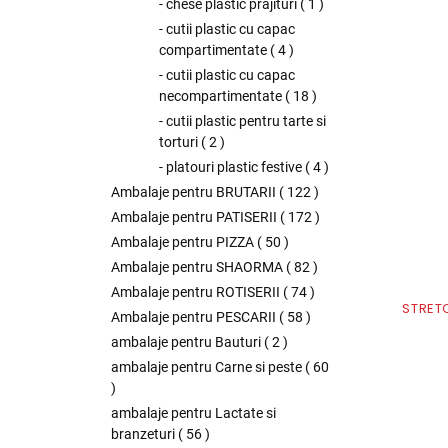
- chese plastic prajituri
(
1
)
- cutii plastic cu capac
compartimentate
(
4
)
- cutii plastic cu capac
necompartimentate
(
18
)
- cutii plastic pentru tarte si
torturi
(
2
)
- platouri plastic festive
(
4
)
Ambalaje pentru BRUTARII
(
122
)
Ambalaje pentru PATISERII
(
172
)
Ambalaje pentru PIZZA
(
50
)
Ambalaje pentru SHAORMA
(
82
)
Ambalaje pentru ROTISERII
(
74
)
STRET
Ambalaje pentru PESCARII
(
58
)
ambalaje pentru Bauturi
(
2
)
ambalaje pentru Carne si peste
(
60
)
ambalaje pentru Lactate si
branzeturi
(
56
)