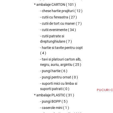
* ambalaje CARTON
(
101
)
- chese hartie prajituri
(
12
)
- cutii cu fereastra
(
27
)
- cutii de tort cu maner
(
7
)
- cutii evenimente
(
34
)
- cutii patrate si
dreptunghiulare
(
7
)
- hartie si tavite pentru copt
(
4
)
- tavi si platouri carton alb,
negru, auriu, argintiu
(
25
)
- pungi hartie
(
6
)
- pungi pentru ornat
(
0
)
- suporti mici cu limba si
suporti patrati
(
0
)
PLICURI 
* ambalaje PLASTIC
(
31
)
- pungi BOPP
(
5
)
- caserole mini
(
1
)