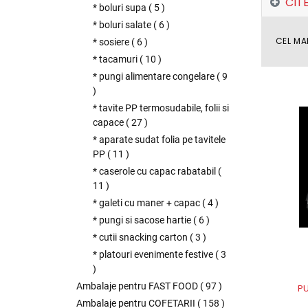
CIT
* boluri supa
(
5
)
* boluri salate
(
6
)
CEL MA
* sosiere
(
6
)
* tacamuri
(
10
)
* pungi alimentare congelare
(
9
)
* tavite PP termosudabile, folii si
capace
(
27
)
* aparate sudat folia pe tavitele
PP
(
11
)
* caserole cu capac rabatabil
(
11
)
* galeti cu maner + capac
(
4
)
* pungi si sacose hartie
(
6
)
* cutii snacking carton
(
3
)
* platouri evenimente festive
(
3
)
Ambalaje pentru FAST FOOD
(
97
)
PU
Ambalaje pentru COFETARII
(
158
)