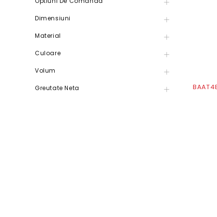
Optiuni De Comanda
Dimensiuni
Material
Culoare
Volum
BAAT48
Greutate Neta