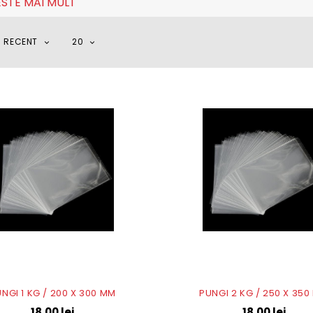
ESTE MAI MULT
I RECENT
20
NGI 1 KG / 200 X 300 MM
PUNGI 2 KG / 250 X 35
18,00
lei
18,00
lei