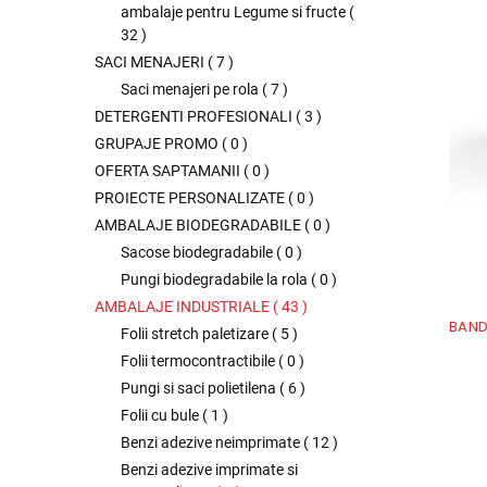
ambalaje pentru Legume si fructe
(
32
)
SACI MENAJERI
(
7
)
Saci menajeri pe rola
(
7
)
DETERGENTI PROFESIONALI
(
3
)
GRUPAJE PROMO
(
0
)
OFERTA SAPTAMANII
(
0
)
PROIECTE PERSONALIZATE
(
0
)
AMBALAJE BIODEGRADABILE
(
0
)
Sacose biodegradabile
(
0
)
Pungi biodegradabile la rola
(
0
)
AMBALAJE INDUSTRIALE
(
43
)
BAND
Folii stretch paletizare
(
5
)
Folii termocontractibile
(
0
)
Pungi si saci polietilena
(
6
)
Folii cu bule
(
1
)
Benzi adezive neimprimate
(
12
)
Benzi adezive imprimate si