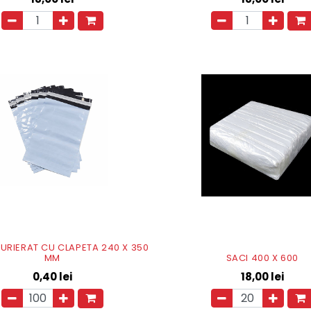
CURIERAT CU CLAPETA 240 X 350
MM
SACI 400 X 600
0,40
lei
18,00
lei