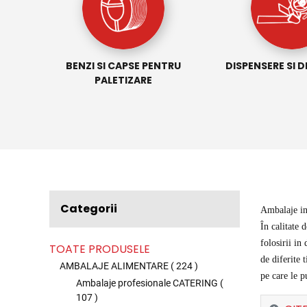
CARTON
BENZI SI CAPSE PENTRU
DISPENSERE SI D
E
PALETIZARE
Categorii
Ambalaje in
În calitate 
folosirii in
TOATE PRODUSELE
de diferite 
AMBALAJE ALIMENTARE
(
224
)
pe care le p
Ambalaje profesionale CATERING
(
107
)