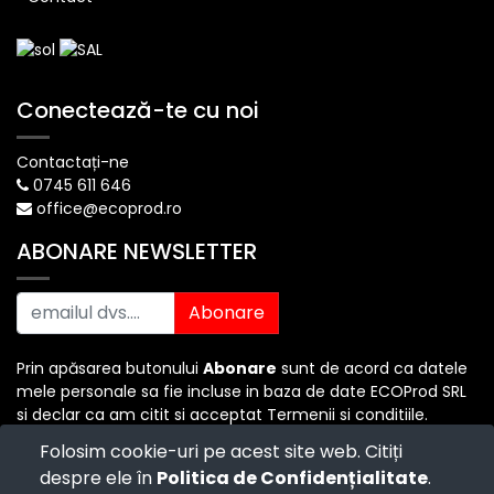
Conectează-te cu noi
Contactați-ne
0745 611 646
office@ecoprod.ro
ABONARE NEWSLETTER
Abonare
Prin apăsarea butonului
Abonare
sunt de acord ca datele
mele personale sa fie incluse in baza de date ECOProd SRL
si declar ca am citit si acceptat Termenii si conditiile.
Folosim cookie-uri pe acest site web. Citiți
despre ele în
Politica de Confidențialitate
.
Copyright ©
ECO PROD SRL
-
Termenii si Conditiile
-