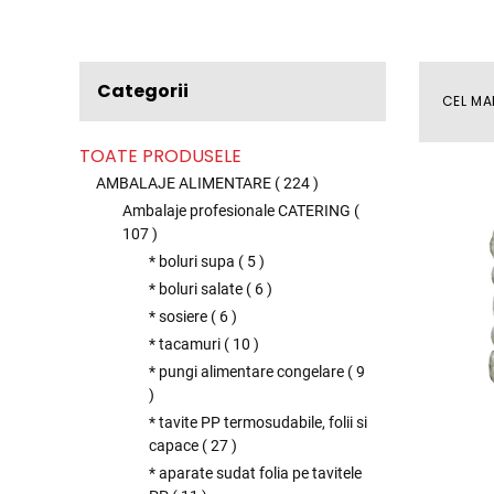
Categorii
CEL MA
TOATE PRODUSELE
AMBALAJE ALIMENTARE
(
224
)
Ambalaje profesionale CATERING
(
107
)
* boluri supa
(
5
)
* boluri salate
(
6
)
* sosiere
(
6
)
* tacamuri
(
10
)
* pungi alimentare congelare
(
9
)
* tavite PP termosudabile, folii si
capace
(
27
)
* aparate sudat folia pe tavitele