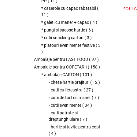
PP
(
11
)
FOLII
* caserole cu capac rabatabil
(
11
)
* galeti cu maner + capac
(
4
)
* pungi si sacose hartie
(
6
)
* cutii snacking carton
(
3
)
* platouri evenimente festive
(
3
)
Ambalaje pentru FAST FOOD
(
97
)
Ambalaje pentru COFETARII
(
158
)
* ambalaje CARTON
(
101
)
- chese hartie prajituri
(
12
)
- cutii cu fereastra
(
27
)
- cutii de tort cu maner
(
7
)
- cutii evenimente
(
34
)
- cutii patrate si
dreptunghiulare
(
7
)
- hartie si tavite pentru copt
(
4
)