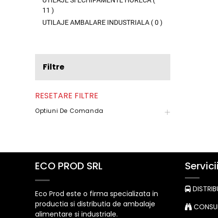
UTILAJE SI ECHIPAMENTE HORECA
(
11
)
UTILAJE AMBALARE INDUSTRIALA
(
0
)
Filtre
RESETARE FILTRE
Optiuni De Comanda
ECO PROD SRL
Servici
DISTRIB
Eco Prod este o firma specializata in
productia si distributia de ambalaje
CONSUL
alimentare si industriale.