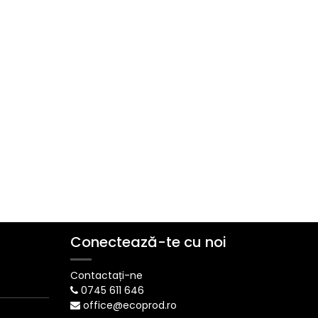
Conectează-te cu noi
Contactați-ne
0745 611 646
office@ecoprod.ro