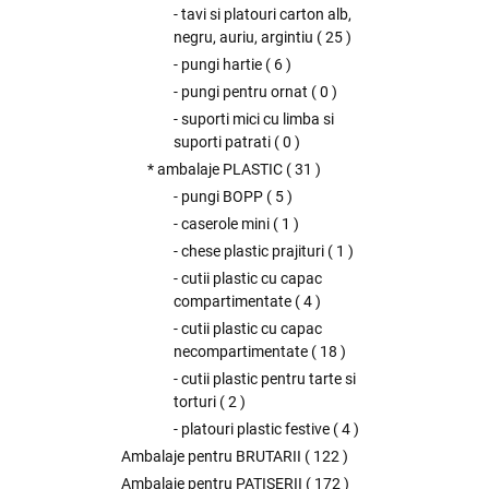
- tavi si platouri carton alb,
negru, auriu, argintiu
(
25
)
- pungi hartie
(
6
)
- pungi pentru ornat
(
0
)
- suporti mici cu limba si
suporti patrati
(
0
)
* ambalaje PLASTIC
(
31
)
- pungi BOPP
(
5
)
- caserole mini
(
1
)
- chese plastic prajituri
(
1
)
- cutii plastic cu capac
compartimentate
(
4
)
- cutii plastic cu capac
necompartimentate
(
18
)
- cutii plastic pentru tarte si
torturi
(
2
)
- platouri plastic festive
(
4
)
Ambalaje pentru BRUTARII
(
122
)
Ambalaje pentru PATISERII
(
172
)