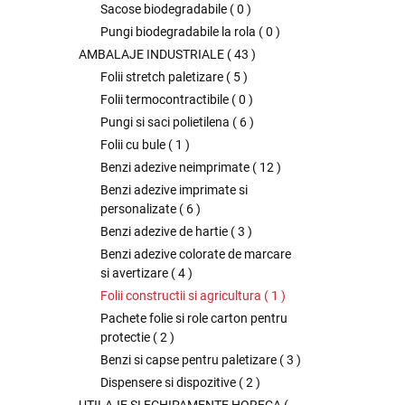
Sacose biodegradabile
(
0
)
Pungi biodegradabile la rola
(
0
)
AMBALAJE INDUSTRIALE
(
43
)
Folii stretch paletizare
(
5
)
Folii termocontractibile
(
0
)
Pungi si saci polietilena
(
6
)
Folii cu bule
(
1
)
Benzi adezive neimprimate
(
12
)
Benzi adezive imprimate si
personalizate
(
6
)
Benzi adezive de hartie
(
3
)
Benzi adezive colorate de marcare
si avertizare
(
4
)
Folii constructii si agricultura
(
1
)
Pachete folie si role carton pentru
protectie
(
2
)
Benzi si capse pentru paletizare
(
3
)
Dispensere si dispozitive
(
2
)