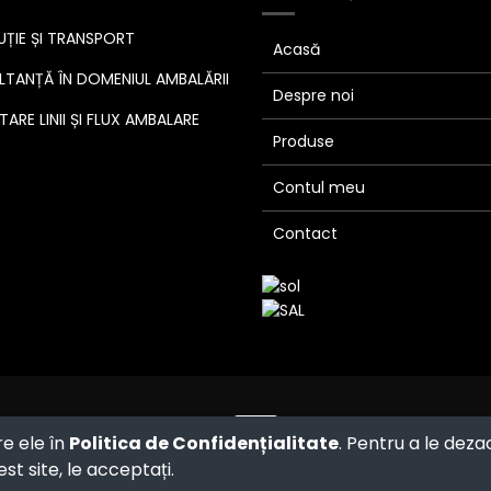
UȚIE ȘI TRANSPORT
Acasă
TANȚĂ ÎN DOMENIUL AMBALĂRII
Despre noi
ARE LINII ȘI FLUX AMBALARE
Produse
Contul meu
Contact
Powered by
- The #1
Open Source
re ele în
Politica de Confidențialitate
. Pentru a le deza
eCommerce
st site, le acceptați.