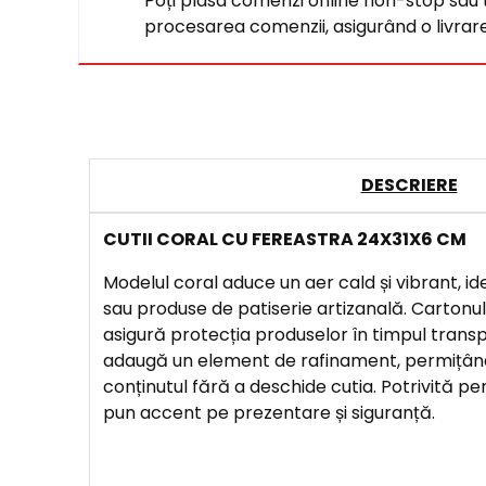
Poți plasa comenzi online non-stop sau tel
procesarea comenzii, asigurând o livrare 
DESCRIERE
CUTII CORAL CU FEREASTRA 24X31X6 CM
Modelul coral aduce un aer cald și vibrant, id
sau produse de patiserie artizanală. Cartonu
asigură protecția produselor în timpul transpo
adaugă un element de rafinament, permițând 
conținutul fără a deschide cutia. Potrivită pen
pun accent pe prezentare și siguranță.