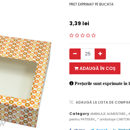
PRET EXPRIMAT PE BUCATA
3,39
lei
ADAUGĂ ÎN COȘ
Prețurile sunt exprimate în l
ADAUGĂ LA LISTA DE COMPA
,
Category
AMBALAJE ALIMENTARE
,
pentru PATISERII
* ambalaje CARTO