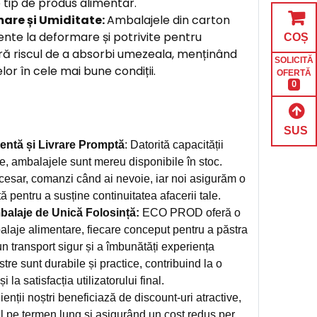
 tip de produs alimentar.
mare și Umiditate:
Ambalajele din carton
nte la deformare și potrivite pentru
COȘ
ără riscul de a absorbi umezeala, menținând
SOLICITĂ
or în cele mai bune condiții.
OFERTĂ
0
SUS
entă și Livrare Promptă
: Datorită capacității
e, ambalajele sunt mereu disponibile în stoc.
cesar, comanzi când ai nevoie, iar noi asigurăm o
tă pentru a susține continuitatea afacerii tale.
alaje de Unică Folosință:
ECO PROD oferă o
alaje alimentare, fiecare conceput pentru a păstra
n transport sigur și a îmbunătăți experiența
stre sunt durabile și practice, contribuind la o
 la satisfacția utilizatorului final.
ienții noștri beneficiază de discount-uri atractive,
l pe termen lung și asigurând un cost redus per