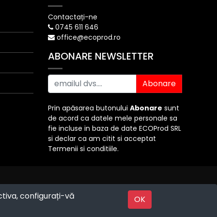
Contactați-ne
0745 611 646
office@ecoprod.ro
ABONARE NEWSLETTER
Abonare
Prin apăsarea butonului
Abonare
sunt
de acord ca datele mele personale sa
fie incluse in baza de date ECOProd SRL
si declar ca am citit si acceptat
Termenii si conditiile.
ctiva, configurați-vă
Powered by
OK