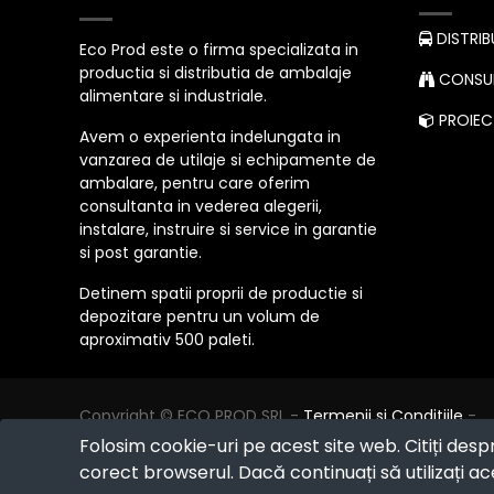
DISTRIB
Eco Prod este o firma specializata in
productia si distributia de ambalaje
CONSUL
alimentare si industriale.
PROIECT
Avem o experienta indelungata in
vanzarea de utilaje si echipamente de
ambalare, pentru care oferim
consultanta in vederea alegerii,
instalare, instruire si service in garantie
si post garantie.
Detinem spatii proprii de productie si
depozitare pentru un volum de
aproximativ 500 paleti.
Copyright ©
ECO PROD SRL
-
Termenii si Conditiile
-
Politica de Confidențialitate
-
Consultanță juridică
-
Folosim cookie-uri pe acest site web. Citiți desp
Politica de retur
-
Cum cumpăr?
corect browserul. Dacă continuați să utilizați ace