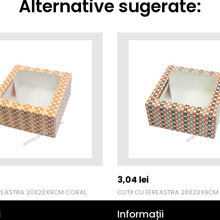
Alternative sugerate:
3,04
lei
EREASTRA 20X20X9CM CORAL
i
Informații