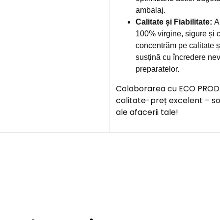
ambalaj.
Calitate și Fiabilitate:
Am
100% virgine, sigure și c
concentrăm pe calitate și
susțină cu încredere nev
preparatelor.
Colaborarea cu ECO PROD îți
calitate-preț excelent – s
ale afacerii tale!