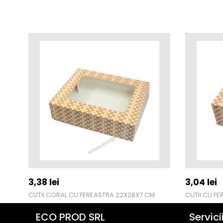
3,38
lei
3,04
lei
CUTII CORAL CU FEREASTRA 22X28X7 CM
CUTII CU F
ECO PROD SRL
Servici