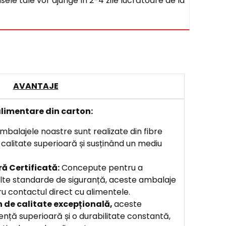
sele tale vor ajunge în 2-4 zile lucrătoare de la
AVANTAJE
limentare din carton:
balajele noastre sunt realizate din fibre
o calitate superioară și susținând un mediu
ă Certificată:
Concepute pentru a
lte standarde de siguranță, aceste ambalaje
u contactul direct cu alimentele.
n de calitate excepțională,
aceste
ență superioară și o durabilitate constantă,