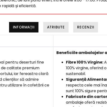
efonic, de luni până vineri, între orele 9:00 - 17:00. Produ
rapidă și eficientă.
INFORMAȚII
ATRIBUTE
RECENZII
Beneficiile
ambalajelor a
eal pentru deserturi fine
Fibre 100% Virgine:
Am
l de calitate premium
100% virgine, oferind 
rtului, iar fereastra clară
sustenabil.
clienților să admire
Siguranță Alimentar
tru utilizare în cofetării ce
respecta cele mai îna
sunt 100% sigure pentr
F
abricate din carto
ambalaje oferă rezist