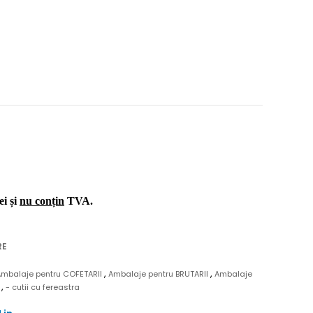
ei și
nu conțin
TVA.
RE
,
,
Ambalaje pentru COFETARII
Ambalaje pentru BRUTARII
Ambalaje
,
N
- cutii cu fereastra