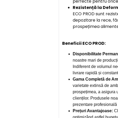
perfecte pentru orice
Rezistență la Defor
ECO PROD sunt reziste
depozitare la rece, f
prospețimea alimentel
Beneficii ECO PROD:
Disponibilitate Perman
noastre mari de producți
Indiferent de volumul ne
livrare rapidă și constan
Gama Completă de Amb
varietate extinsă de amb
prospețimea, a asigura u
clienților. Produsele noa
prezentare profesională și
Prețuri Avantajoase:
Cl
optimizând astfel bugetu