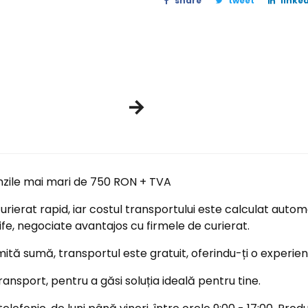
share
tweet
linked
nzile mai mari de 750 RON + TVA
ierat rapid, iar costul transportului este calculat automa
ife, negociate avantajos cu firmele de curierat.
tă sumă, transportul este gratuit, oferindu-ți o experi
ransport, pentru a găsi soluția ideală pentru tine.