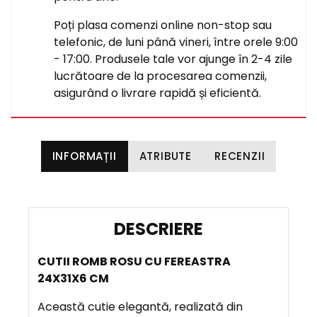
Poți plasa comenzi online non-stop sau
telefonic, de luni până vineri, între orele 9:00
- 17:00. Produsele tale vor ajunge în 2-4 zile
lucrătoare de la procesarea comenzii,
asigurând o livrare rapidă și eficientă.
INFORMAȚII
ATRIBUTE
RECENZII
D
E
CUTII ROMB ROSU CU FEREASTRA
S
24X31X6 CM
C
R
Această cutie elegantă, realizată din