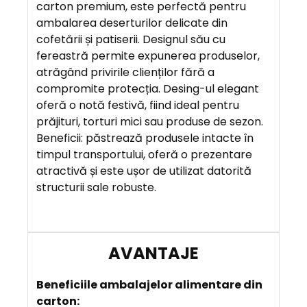
I
carton premium, este perfectă pentru
E
ambalarea deserturilor delicate din
R
cofetării și patiserii. Designul său cu
E
fereastră permite expunerea produselor,
atrăgând privirile clienților fără a
compromite protecția. Desing-ul elegant
A
oferă o notă festivă, fiind ideal pentru
V
prăjituri, torturi mici sau produse de sezon.
A
Beneficii: păstrează produsele intacte în
N
timpul transportului, oferă o prezentare
T
atractivă și este ușor de utilizat datorită
A
structurii sale robuste.
J
E
Beneficiile
ambalajelor alimentare din
carton: