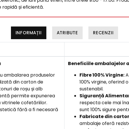
efonic, de luni până vineri, între orele 9:00 - 17:00. Produ
rapidă și eficientă.
INFORMAȚII
ATRIBUTE
RECENZII
u
Beneficiile
ambalajelor a
tru ambalarea produselor
Fibre 100% Virgine:
Am
lizată din carton de
100% virgine, oferind 
onuri de roșu și alb
sustenabil.
rentă permite expunerea
Siguranță Alimentar
itrinele cofetăriilor.
respecta cele mai îna
estetică fără a fi necesară
sunt 100% sigure pentr
F
abricate din carto
ambalaje oferă rezist