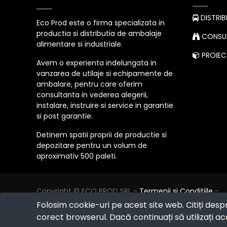
DISTRIB
Eco Prod este o firma specializata in
productia si distributia de ambalaje
CONSUL
alimentare si industriale.
PROIECT
Avem o experienta indelungata in
vanzarea de utilaje si echipamente de
ambalare, pentru care oferim
consultanta in vederea alegerii,
instalare, instruire si service in garantie
si post garantie.
Detinem spatii proprii de productie si
depozitare pentru un volum de
aproximativ 500 paleti.
Copyright ©
ECO PROD SRL
-
Termenii si Conditiile
-
Politica de Confidențialitate
-
Consultanță juridică
-
Folosim cookie-uri pe acest site web. Citiți desp
Politica de retur
-
Cum cumpăr?
corect browserul. Dacă continuați să utilizați ace