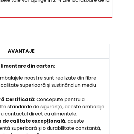
sele tale vor ajunge în 2-4 zile lucrătoare de la
AVANTAJE
limentare din carton:
balajele noastre sunt realizate din fibre
o calitate superioară și susținând un mediu
ă Certificată:
Concepute pentru a
lte standarde de siguranță, aceste ambalaje
u contactul direct cu alimentele.
n de calitate excepțională,
aceste
ență superioară și o durabilitate constantă,