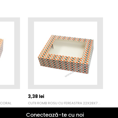
3,38
lei
3,
 CORAL
CUTII ROMB ROSU CU FEREASTRA 22X28X7 CM
Conectează-te cu noi