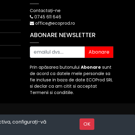
Contactați-ne
0745 611 646
office@ecoprod.ro
ABONARE NEWSLETTER
Abonare
Prin apăsarea butonului
Abonare
sunt
de acord ca datele mele personale sa
fie incluse in baza de date ECOProd SRL
si declar ca am citit si acceptat
Termenii si conditiile.
ctiva, configurați-vă
Powered by
OK