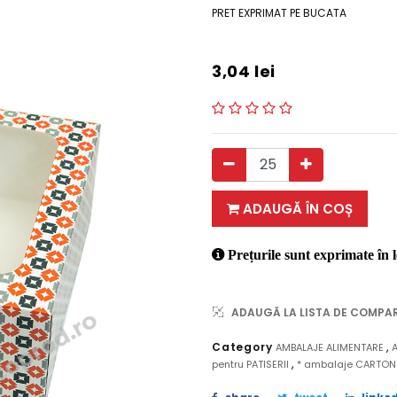
PRET EXPRIMAT PE BUCATA
3,04
lei
ADAUGĂ ÎN COȘ
Prețurile sunt exprimate în l
ADAUGĂ LA LISTA DE COMPA
,
Category
AMBALAJE ALIMENTARE
,
pentru PATISERII
* ambalaje CARTO