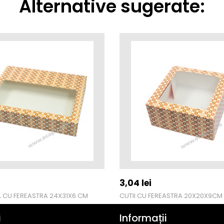
Alternative sugerate:
3,04
lei
L CU FEREASTRA 24X31X6 CM
CUTII CU FEREASTRA 20X20X9CM
i
Informații