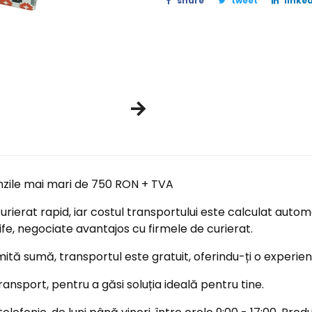
share
tweet
linked
nzile mai mari de 750 RON + TVA
ierat rapid, iar costul transportului este calculat automa
ife, negociate avantajos cu firmele de curierat.
tă sumă, transportul este gratuit, oferindu-ți o experi
ransport, pentru a găsi soluția ideală pentru tine.