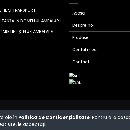
UȚIE ȘI TRANSPORT
Acasă
TANȚĂ ÎN DOMENIUL AMBALĂRII
Despre noi
ARE LINII ȘI FLUX AMBALARE
Produse
Contul meu
Contact
Powered by
- The #1
Open Source
re ele în
Politica de Confidențialitate
. Pentru a le deza
eCommerce
st site, le acceptați.