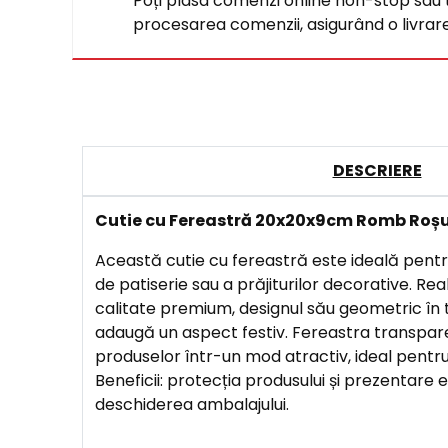
Poți plasa comenzi online non-stop sau tel
procesarea comenzii, asigurând o livrare 
DESCRIERE
Cutie cu Fereastră 20x20x9cm Romb Roș
Această cutie cu fereastră este ideală pen
de patiserie sau a prăjiturilor decorative. Rea
calitate premium, designul său geometric în t
adaugă un aspect festiv. Fereastra transpa
produselor într-un mod atractiv, ideal pentru v
Beneficii: protecția produsului și prezentare 
deschiderea ambalajului.