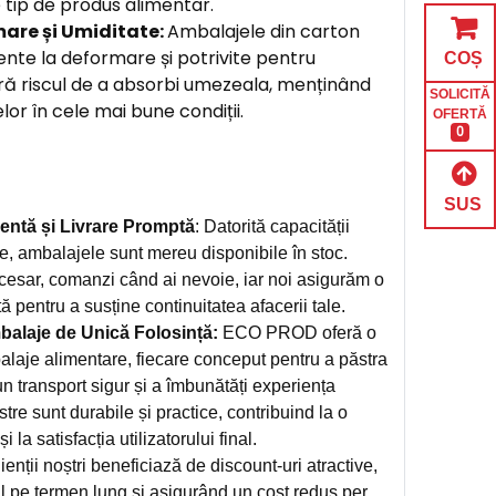
 tip de produs alimentar.
mare și Umiditate:
Ambalajele din carton
nte la deformare și potrivite pentru
COȘ
ără riscul de a absorbi umezeala, menținând
SOLICITĂ
or în cele mai bune condiții.
OFERTĂ
0
SUS
entă și Livrare Promptă
: Datorită capacității
e, ambalajele sunt mereu disponibile în stoc.
cesar, comanzi când ai nevoie, iar noi asigurăm o
tă pentru a susține continuitatea afacerii tale.
alaje de Unică Folosință:
ECO PROD oferă o
alaje alimentare, fiecare conceput pentru a păstra
n transport sigur și a îmbunătăți experiența
stre sunt durabile și practice, contribuind la o
 la satisfacția utilizatorului final.
ienții noștri beneficiază de discount-uri atractive,
l pe termen lung și asigurând un cost redus per