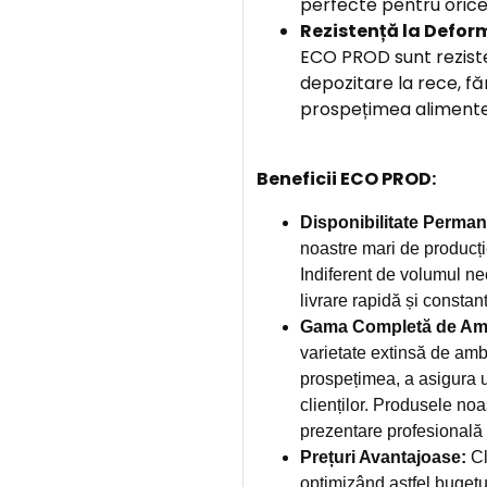
perfecte pentru orice
Rezistență la Defor
ECO PROD sunt reziste
depozitare la rece, f
prospețimea alimentel
Beneficii ECO PROD:
Disponibilitate Perman
noastre mari de producți
Indiferent de volumul ne
livrare rapidă și constan
Gama Completă de Amb
varietate extinsă de amb
prospețimea, a asigura u
clienților. Produsele noa
prezentare profesională și
Prețuri Avantajoase:
Cl
optimizând astfel bugetu