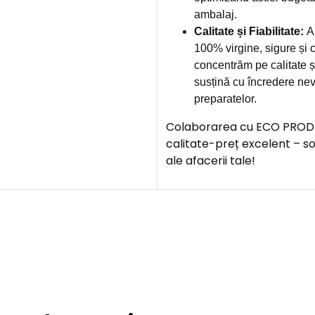
ambalaj.
Calitate și Fiabilitate:
Am
100% virgine, sigure și c
concentrăm pe calitate și
susțină cu încredere nev
preparatelor.
Colaborarea cu ECO PROD îți
calitate-preț excelent – s
ale afacerii tale!