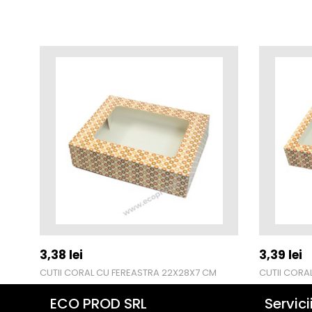
3,38
lei
3,39
lei
CUTII CORAL CU FEREASTRA 22X28X7 CM
CUTII CORA
ECO PROD SRL
Servici