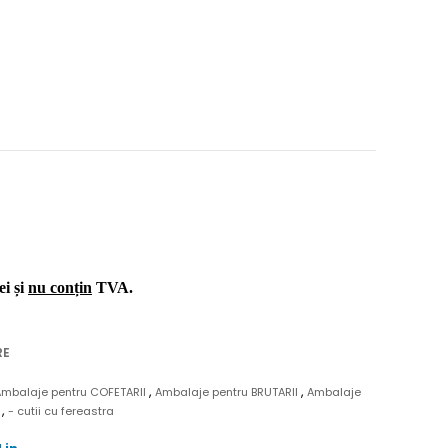
ei și
nu conțin
TVA.
RE
,
,
Ambalaje pentru COFETARII
Ambalaje pentru BRUTARII
Ambalaje
,
N
- cutii cu fereastra