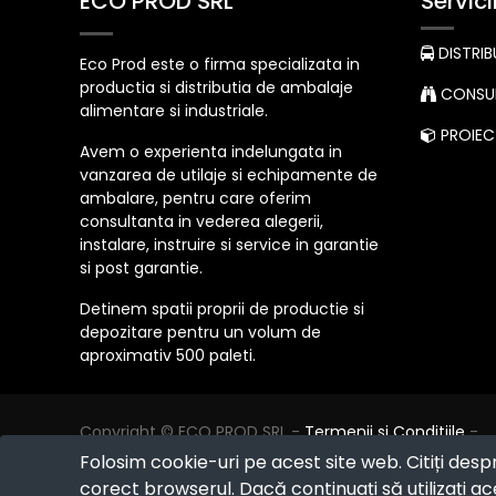
ECO PROD SRL
Servici
DISTRIB
Eco Prod este o firma specializata in
productia si distributia de ambalaje
CONSUL
alimentare si industriale.
PROIECT
Avem o experienta indelungata in
vanzarea de utilaje si echipamente de
ambalare, pentru care oferim
consultanta in vederea alegerii,
instalare, instruire si service in garantie
si post garantie.
Detinem spatii proprii de productie si
depozitare pentru un volum de
aproximativ 500 paleti.
Copyright ©
ECO PROD SRL
-
Termenii si Conditiile
-
Politica de Confidențialitate
-
Consultanță juridică
-
Folosim cookie-uri pe acest site web. Citiți desp
Politica de retur
-
Cum cumpăr?
corect browserul. Dacă continuați să utilizați ace