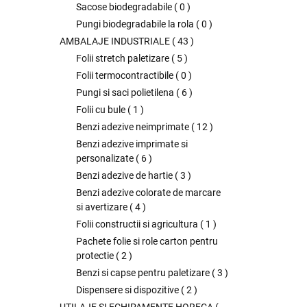
Sacose biodegradabile
(
0
)
Pungi biodegradabile la rola
(
0
)
AMBALAJE INDUSTRIALE
(
43
)
Folii stretch paletizare
(
5
)
Folii termocontractibile
(
0
)
Pungi si saci polietilena
(
6
)
Folii cu bule
(
1
)
Benzi adezive neimprimate
(
12
)
Benzi adezive imprimate si
personalizate
(
6
)
Benzi adezive de hartie
(
3
)
Benzi adezive colorate de marcare
si avertizare
(
4
)
Folii constructii si agricultura
(
1
)
Pachete folie si role carton pentru
protectie
(
2
)
Benzi si capse pentru paletizare
(
3
)
Dispensere si dispozitive
(
2
)