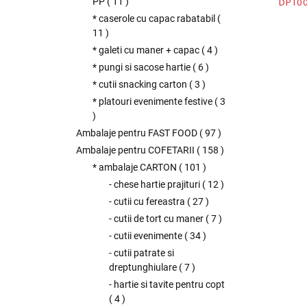
DPT00
PP
(
11
)
* caserole cu capac rabatabil
(
11
)
* galeti cu maner + capac
(
4
)
* pungi si sacose hartie
(
6
)
* cutii snacking carton
(
3
)
* platouri evenimente festive
(
3
)
Ambalaje pentru FAST FOOD
(
97
)
Ambalaje pentru COFETARII
(
158
)
* ambalaje CARTON
(
101
)
- chese hartie prajituri
(
12
)
- cutii cu fereastra
(
27
)
- cutii de tort cu maner
(
7
)
- cutii evenimente
(
34
)
- cutii patrate si
dreptunghiulare
(
7
)
- hartie si tavite pentru copt
(
4
)