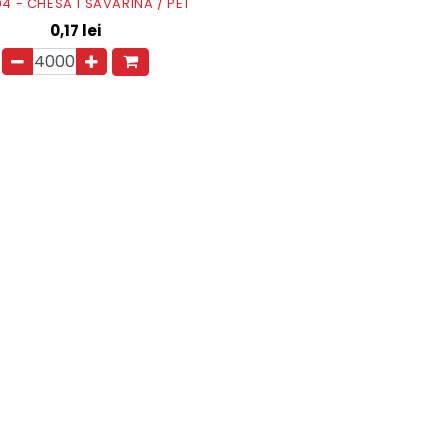
4 - CHESA 1 SAVARINA / PET
0,17
lei