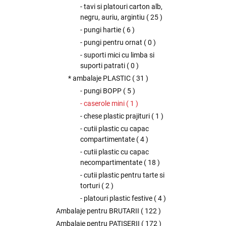
- tavi si platouri carton alb,
negru, auriu, argintiu
(
25
)
- pungi hartie
(
6
)
- pungi pentru ornat
(
0
)
- suporti mici cu limba si
suporti patrati
(
0
)
* ambalaje PLASTIC
(
31
)
- pungi BOPP
(
5
)
- caserole mini
(
1
)
- chese plastic prajituri
(
1
)
- cutii plastic cu capac
compartimentate
(
4
)
- cutii plastic cu capac
necompartimentate
(
18
)
- cutii plastic pentru tarte si
torturi
(
2
)
- platouri plastic festive
(
4
)
Ambalaje pentru BRUTARII
(
122
)
Ambalaje pentru PATISERII
(
172
)