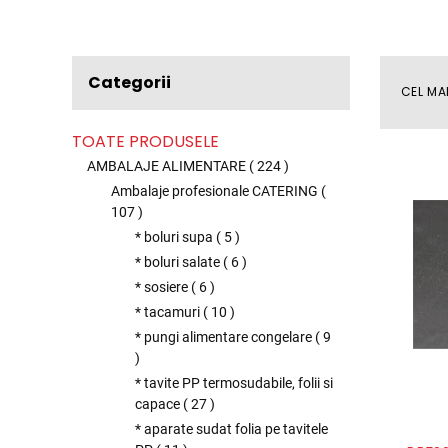
Categorii
CEL MA
TOATE PRODUSELE
AMBALAJE ALIMENTARE
(
224
)
Ambalaje profesionale CATERING
(
107
)
* boluri supa
(
5
)
* boluri salate
(
6
)
* sosiere
(
6
)
* tacamuri
(
10
)
* pungi alimentare congelare
(
9
)
* tavite PP termosudabile, folii si
capace
(
27
)
* aparate sudat folia pe tavitele