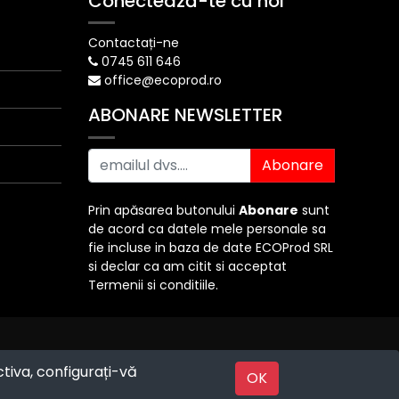
Conectează-te cu noi
Contactați-ne
0745 611 646
office@ecoprod.ro
ABONARE NEWSLETTER
Abonare
Prin apăsarea butonului
Abonare
sunt
de acord ca datele mele personale sa
fie incluse in baza de date ECOProd SRL
si declar ca am citit si acceptat
Termenii si conditiile.
ctiva, configurați-vă
Powered by
OK