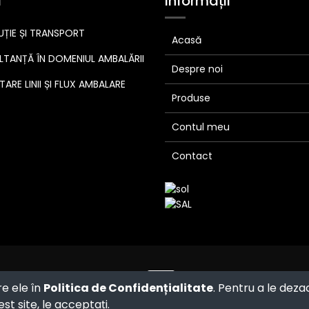
i
Informații
UȚIE ȘI TRANSPORT
Acasă
TANȚĂ ÎN DOMENIUL AMBALĂRII
Despre noi
ARE LINII ȘI FLUX AMBALARE
Produse
Contul meu
Contact
Powered by
- The #1
Open Source
re ele în
Politica de Confidențialitate
. Pentru a le deza
eCommerce
st site, le acceptați.