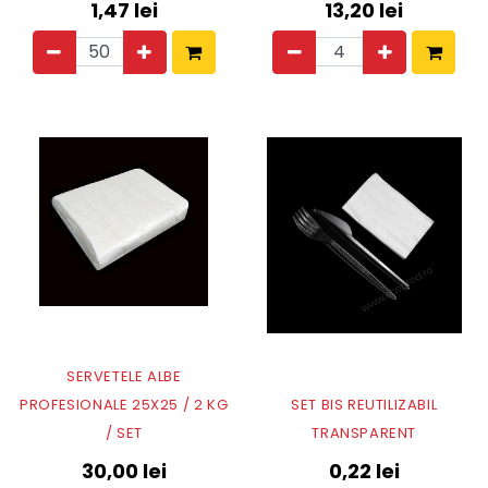
1,47
lei
13,20
lei
SERVETELE ALBE
PROFESIONALE 25X25 / 2 KG
SET BIS REUTILIZABIL
/ SET
TRANSPARENT
30,00
lei
0,22
lei