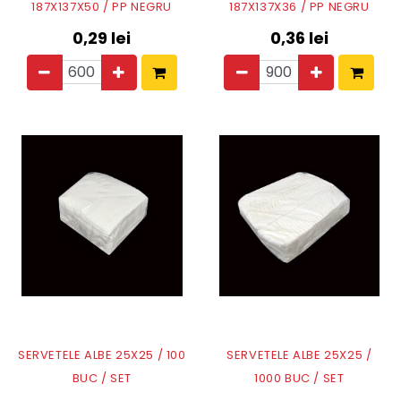
187X137X50 / PP NEGRU
187X137X36 / PP NEGRU
0,29
lei
0,36
lei
SERVETELE ALBE 25X25 / 100
SERVETELE ALBE 25X25 /
BUC / SET
1000 BUC / SET