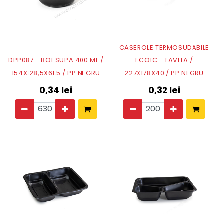
CASEROLE TERMOSUDABILE
DPP087 - BOL SUPA 400 ML /
ECO1C - TAVITA /
154X128,5X61,5 / PP NEGRU
227X178X40 / PP NEGRU
0,34
lei
0,32
lei