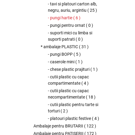
- tavi si platouri carton alb,
negru, auriu, argintiu
(
25
)
- pungi hartie
(
6
)
- pungi pentru ornat
(
0
)
- suporti mici cu limba si
suporti patrati
(
0
)
* ambalaje PLASTIC
(
31
)
- pungi BOPP
(
5
)
- caserole mini
(
1
)
- chese plastic prajituri
(
1
)
- cutii plastic cu capac
compartimentate
(
4
)
- cutii plastic cu capac
necompartimentate
(
18
)
- cutii plastic pentru tarte si
torturi
(
2
)
- platouri plastic festive
(
4
)
Ambalaje pentru BRUTARII
(
122
)
Ambalaje pentru PATISERII
(
172
)