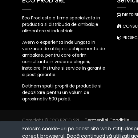
ECO PROD SRL
Servici
DISTRIB
Eco Prod este o firma specializata in
productia si distributia de ambalaje
CONSUL
alimentare si industriale.
PROIECT
Avem o experienta indelungata in
vanzarea de utilaje si echipamente de
ambalare, pentru care oferim
consultanta in vederea alegerii,
instalare, instruire si service in garantie
si post garantie.
Detinem spatii proprii de productie si
depozitare pentru un volum de
aproximativ 500 paleti.
Copyright ©
ECO PROD SRL
-
Termenii si Conditiile
-
Politica de Confidențialitate
-
Consultanță juridică
-
Folosim cookie-uri pe acest site web. Citiți desp
Politica de retur
-
Cum cumpăr?
corect browserul. Dacă continuați să utilizați ace