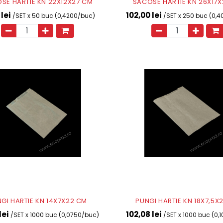
SE HARTIE KN 22X12X27 CM
SACOSE HARTIE KN 26X17
 lei
102,00 lei
/SET x 50 buc (0,4200/buc)
/SET x 250 buc (0,
GI HARTIE KN 14X7X22 CM
PUNGI HARTIE KN 18X7,5X
lei
102,08 lei
/SET x 1000 buc (0,0750/buc)
/SET x 1000 buc (0,