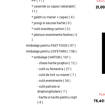
SACO
PP
(
11
)
* caserole cu capac rabatabil
(
21,00
11
)
* galeti cu maner + capac
(
4
)
* pungi si sacose hartie
(
6
)
* cutii snacking carton
(
3
)
* platouri evenimente festive
(
3
)
Ambalaje pentru FAST FOOD
(
97
)
Ambalaje pentru COFETARII
(
158
)
* ambalaje CARTON
(
101
)
- chese hartie prajituri
(
12
)
- cutii cu fereastra
(
27
)
- cutii de tort cu maner
(
7
)
- cutii evenimente
(
34
)
- cutii patrate si
dreptunghiulare
(
7
)
PUN
- hartie si tavite pentru copt
75,40 
(
4
)