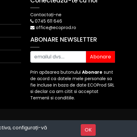
Conectează-te cu noi
Contactați-ne
0745 611 646
office@ecoprod.ro
ABONARE NEWSLETTER
Abonare
Prin apăsarea butonului
Abonare
sunt
de acord ca datele mele personale sa
fie incluse in baza de date ECOProd SRL
si declar ca am citit si acceptat
Termenii si conditiile.
ctiva, configurați-vă
Powered by
OK