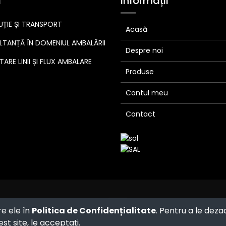
i
Informații
UȚIE ȘI TRANSPORT
Acasă
TANȚĂ ÎN DOMENIUL AMBALĂRII
Despre noi
ARE LINII ȘI FLUX AMBALARE
Produse
Contul meu
Contact
Powered by
- The #1
Open Source
re ele în
Politica de Confidențialitate
. Pentru a le deza
eCommerce
st site, le acceptați.