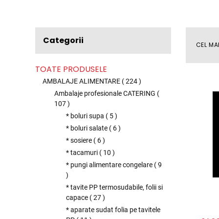
Categorii
CEL MA
TOATE PRODUSELE
AMBALAJE ALIMENTARE
(
224
)
Ambalaje profesionale CATERING
(
107
)
* boluri supa
(
5
)
* boluri salate
(
6
)
* sosiere
(
6
)
* tacamuri
(
10
)
* pungi alimentare congelare
(
9
)
* tavite PP termosudabile, folii si
capace
(
27
)
* aparate sudat folia pe tavitele