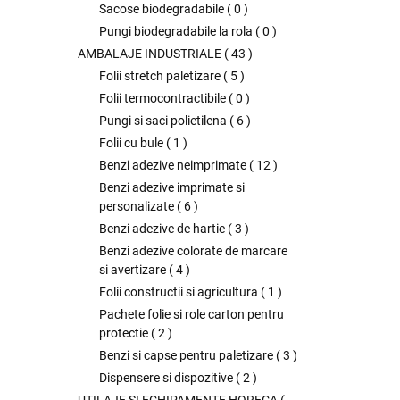
Sacose biodegradabile
(
0
)
Pungi biodegradabile la rola
(
0
)
AMBALAJE INDUSTRIALE
(
43
)
Folii stretch paletizare
(
5
)
Folii termocontractibile
(
0
)
Pungi si saci polietilena
(
6
)
Folii cu bule
(
1
)
Benzi adezive neimprimate
(
12
)
Benzi adezive imprimate si
personalizate
(
6
)
Benzi adezive de hartie
(
3
)
Benzi adezive colorate de marcare
si avertizare
(
4
)
Folii constructii si agricultura
(
1
)
Pachete folie si role carton pentru
protectie
(
2
)
Benzi si capse pentru paletizare
(
3
)
Dispensere si dispozitive
(
2
)