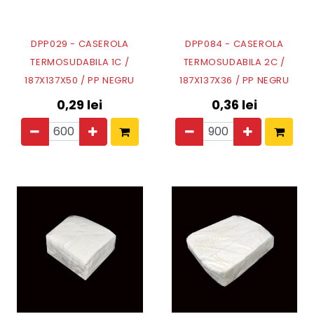
DPP029 - CASEROLA
DPP084 - CASEROLA
TERMOSUDABILA 1C /
TERMOSUDABILA 2C /
187X137X50 / PP NEGRU
187X137X36 / PP NEGRU
0,29
lei
0,36
lei