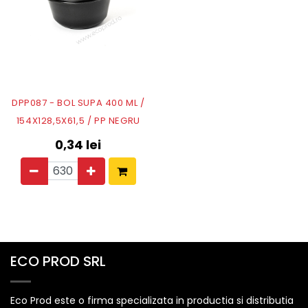
DPP087 - BOL SUPA 400 ML /
154X128,5X61,5 / PP NEGRU
0,34
lei
ECO PROD SRL
Eco Prod este o firma specializata in productia si distributia