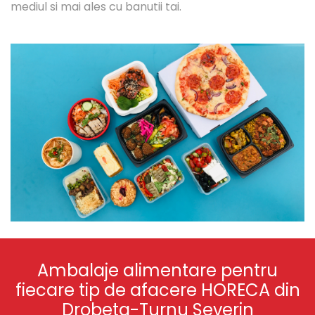
mediul si mai ales cu banutii tai.
Ambalaje alimentare pentru
fiecare tip de afacere HORECA din
Drobeta-Turnu Severin