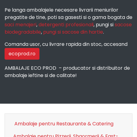
Pe langa ambalajele necesare livrarii meniurilor
pregatite de tine, poti sa gasesti si o gama bogata de
saci menajeri
,
detergenti profesionali
, pungi si
sacose
biodegradabile
,
pungi si sacose din hartie
.
Comanda usor, cu livrare rapida din stoc, accesand
ecoprod.ro
AMBALAJE ECO PROD – producator si distribuitor de
ambalaje ieftine si de calitate!
Ambalaje pentru Restaurante & Catering
Ambalaje pentru Pizzerii, Shaormerii & Fast-