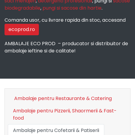
saci menajeri
,
detergenti profesionali
, pungi si
sacose
biodegradabile
,
pungi si sacose din hartie
.
Comanda usor, cu livrare rapida din stoc, accesand
ecoprod.ro
AMBALAJE ECO PROD – producator si distribuitor de
ambalaje ieftine si de calitate!
Ambalaje pentru Restaurante & Catering
Ambalaje pentru Pizzerii, Shaormerii & Fast-
food
Ambalaje pentru Cofetarii & Patiserii