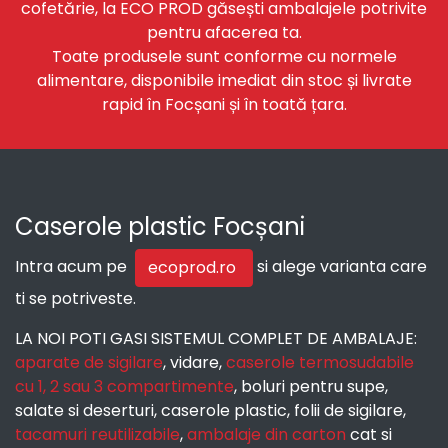
cofetărie, la ECO PROD găsești ambalajele potrivite
pentru afacerea ta.
Toate produsele sunt conforme cu normele
alimentare, disponibile imediat din stoc și livrate
rapid în Focșani și în toată țara.
Caserole plastic Focșani
Intra acum pe
si alege varianta care
ecoprod.ro
ti se potriveste.
LA NOI POTI GASI SISTEMUL COMPLET DE AMBALAJE:
aparate de sigilare
, vidare,
caserole termosudabile
cu 1, 2 sau 3 compartimente
, boluri pentru supe,
salate si deserturi, caserole plastic, folii de sigilare,
tacamuri reutilizabile
,
ambalaje din carton
cat si