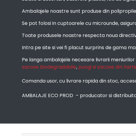
Ambalajele noastre sunt produse din polipropilena
Se pot folosi in cuptoarele cu microunde, asigu
Toate produsele noastre respecta noua directiva e
Intra pe site si vei fi placut surprins de gama mar
Pe langa ambalajele necesare livrarii meniurilor
sacose biodegradabile
,
pungi si sacose din harti
Comanda usor, cu livrare rapida din stoc, acc
AMBALAJE ECO PROD – producator si distribuitor 