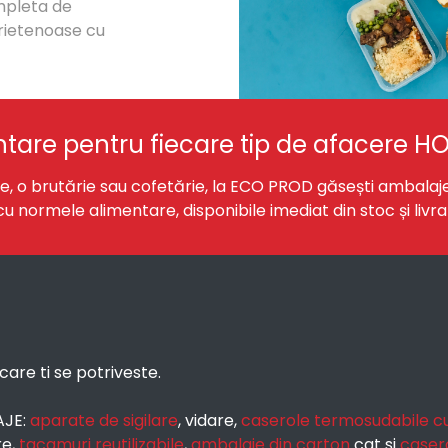
mpleta de
prietenoase cu
tare pentru fiecare tip de afacere H
rie, o brutărie sau cofetărie, la ECO PROD găsești ambalaj
normele alimentare, disponibile imediat din stoc și livrate
care ti se potriveste.
AJE:
aparate de sigilare
, vidare,
caserole termosudabile cu
re,
tacamuri reutilizabile
,
ambalaje din carton
cat si
caser