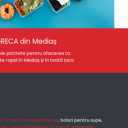
ORECA din Mediaș
ele potrivite pentru afacerea ta.
 rapid în Mediaș și în toată țara.
 1, 2 sau 3 compartimente
, boluri pentru supe,
ole compartimentate cu capac rabatabil
.