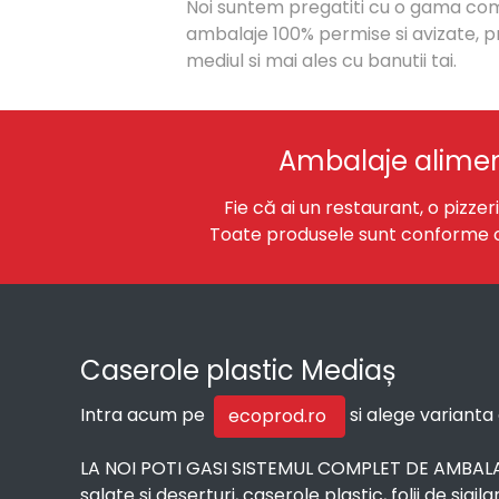
Noi suntem pregatiti cu o gama co
ambalaje 100% permise si avizate, 
mediul si mai ales cu banutii tai.
Ambalaje alimen
Fie că ai un restaurant, o pizze
Toate produsele sunt conforme cu 
Caserole plastic Mediaș
Intra acum pe
si alege varianta 
ecoprod.ro
LA NOI POTI GASI SISTEMUL COMPLET DE AMBAL
salate si deserturi, caserole plastic, folii de sigila