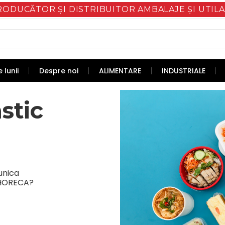
RODUCĂTOR ȘI DISTRIBUITOR AMBALAJE ȘI UTILA
 lunii
Despre noi
ALIMENTARE
INDUSTRIALE
stic
 unica
, HORECA?