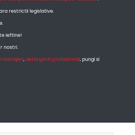
 restrictii legislative.
e.
e ieftine!
r nostri.
i menajeri
,
detergenti profesionali
, pungi si