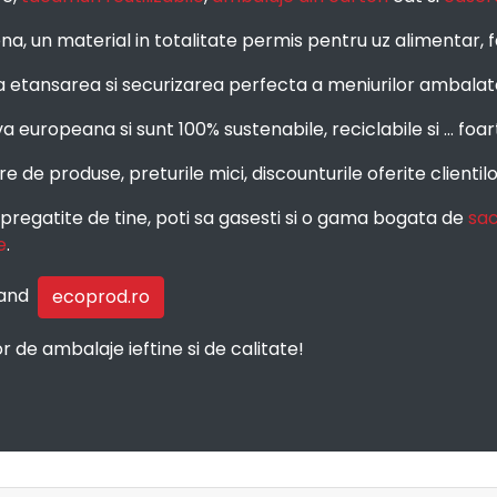
, un material in totalitate permis pentru uz alimentar, fara
ra etansarea si securizarea perfecta a meniurilor ambalat
uropeana si sunt 100% sustenabile, reciclabile si ... foart
e de produse, preturile mici, discounturile oferite clientilo
 pregatite de tine, poti sa gasesti si o gama bogata de
sac
e
.
esand
ecoprod.ro
de ambalaje ieftine si de calitate!