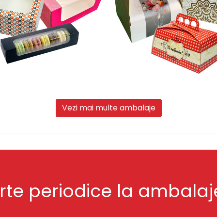
Vezi mai multe ambalaje
erte periodice la ambal