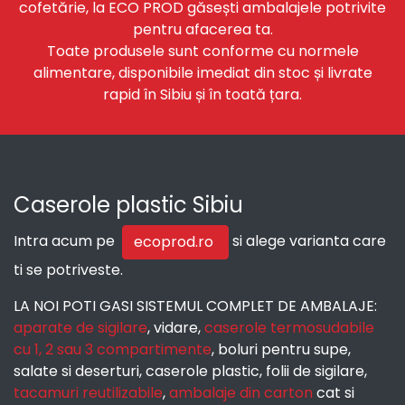
cofetărie, la ECO PROD găsești ambalajele potrivite
pentru afacerea ta.
Toate produsele sunt conforme cu normele
alimentare, disponibile imediat din stoc și livrate
rapid în Sibiu și în toată țara.
Caserole plastic Sibiu
Intra acum pe
si alege varianta care
ecoprod.ro
ti se potriveste.
LA NOI POTI GASI SISTEMUL COMPLET DE AMBALAJE:
aparate de sigilare
, vidare,
caserole termosudabile
cu 1, 2 sau 3 compartimente
, boluri pentru supe,
salate si deserturi, caserole plastic, folii de sigilare,
tacamuri reutilizabile
,
ambalaje din carton
cat si