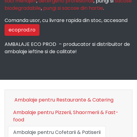
saci menajeri
,
detergenti profesionali
, pungi si
sacose
biodegradabile
,
pungi si sacose din hartie
.
Comanda usor, cu livrare rapida din stoc, accesand
ecoprod.ro
AMBALAJE ECO PROD – producator si distribuitor de
ambalaje ieftine si de calitate!
Ambalaje pentru Restaurante & Catering
Ambalaje pentru Pizzerii, Shaormerii & Fast-
food
Ambalaje pentru Cofetarii & Patiserii