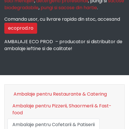
saci menajeri
,
detergenti profesionali
, pungi si
sacose
biodegradabile
,
pungi si sacose din hartie
.
Comanda usor, cu livrare rapida din stoc, accesand
ecoprod.ro
AMBALAJE ECO PROD – producator si distribuitor de
ambalaje ieftine si de calitate!
Ambalaje pentru Restaurante & Catering
Ambalaje pentru Pizzerii, Shaormerii & Fast-
food
Ambalaje pentru Cofetarii & Patiserii