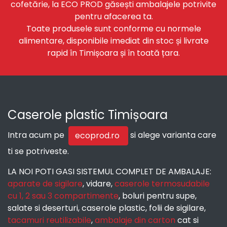
cofetărie, la ECO PROD găsești ambalajele potrivite
pentru afacerea ta.
Toate produsele sunt conforme cu normele
alimentare, disponibile imediat din stoc și livrate
rapid în Timișoara și în toată țara.
Caserole plastic Timișoara
Intra acum pe
si alege varianta care
ecoprod.ro
ti se potriveste.
LA NOI POTI GASI SISTEMUL COMPLET DE AMBALAJE:
aparate de sigilare
, vidare,
caserole termosudabile
cu 1, 2 sau 3 compartimente
, boluri pentru supe,
salate si deserturi, caserole plastic, folii de sigilare,
tacamuri reutilizabile
,
ambalaje din carton
cat si