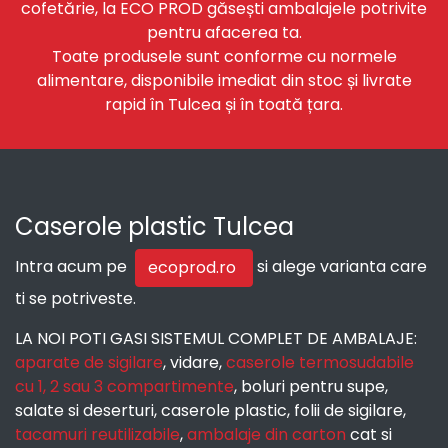
cofetărie, la ECO PROD găsești ambalajele potrivite
pentru afacerea ta.
Toate produsele sunt conforme cu normele
alimentare, disponibile imediat din stoc și livrate
rapid în Tulcea și în toată țara.
Caserole plastic Tulcea
Intra acum pe
si alege varianta care
ecoprod.ro
ti se potriveste.
LA NOI POTI GASI SISTEMUL COMPLET DE AMBALAJE:
aparate de sigilare
, vidare,
caserole termosudabile
cu 1, 2 sau 3 compartimente
, boluri pentru supe,
salate si deserturi, caserole plastic, folii de sigilare,
tacamuri reutilizabile
,
ambalaje din carton
cat si