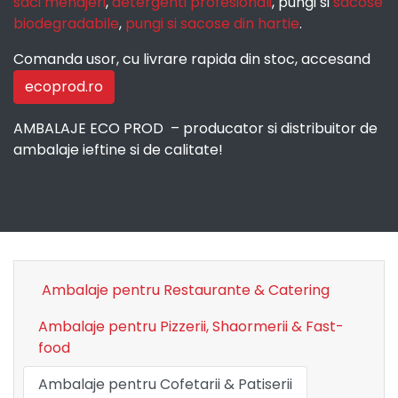
saci menajeri
,
detergenti profesionali
, pungi si
sacose
biodegradabile
,
pungi si sacose din hartie
.
Comanda usor, cu livrare rapida din stoc, accesand
ecoprod.ro
AMBALAJE ECO PROD – producator si distribuitor de
ambalaje ieftine si de calitate!
Ambalaje pentru Restaurante & Catering
Ambalaje pentru Pizzerii, Shaormerii & Fast-
food
Ambalaje pentru Cofetarii & Patiserii