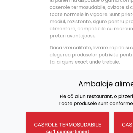
Iti punem la dispozitie o gama com
caserole termosudabile, avizate si
toate normele in vigoare. Sunt prie
mediul, rezistente, sigure pentru pr
alimentare, compatibile cu micround
preturi avantajoase.
Daca vrei calitate, livrare rapida si 
alegerea produselor potrivite pent
ta, ai ajuns exact unde trebuie.
Ambalaje alime
Fie că ai un restaurant, o pizze
Toate produsele sunt conforme cu