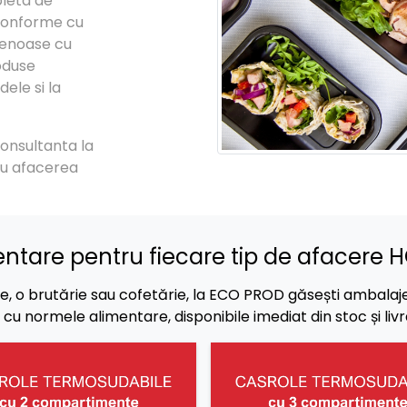
pleta de
 conforme cu
tenoase cu
oduse
ele si la
consultanta la
ru afacerea
ntare pentru fiecare tip de afacere 
rie, o brutărie sau cofetărie, la ECO PROD găsești ambalaj
 normele alimentare, disponibile imediat din stoc și livrat