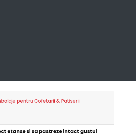
alaje pentru Cofetarii & Patiserii
ect etanse si sa pastreze intact gustul