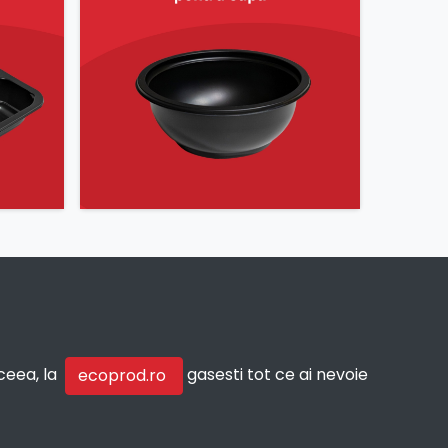
aceea, la
gasesti tot ce ai nevoie
ecoprod.ro