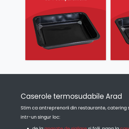
Caserole termosudabile Arad
Stim ca antreprenorii din restaurante, caterin
intr-un singur loc:
de la
aparate de sigilare
si folii, pana la
cas