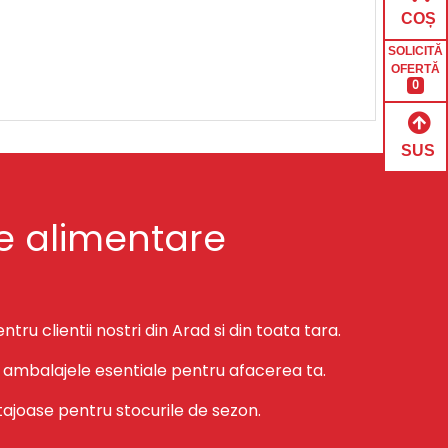
COȘ
SOLICITĂ
OFERTĂ
0
SUS
aje alimentare
u clientii nostri din Arad si din toata tara.
 la ambalajele esentiale pentru afacerea ta.
ajoase pentru stocurile de sezon.