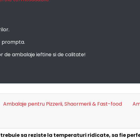
ilor.
re prompta.
de ambalaje ieftine si de calitate!
Ambalaje pentru Pizzerii, Shaormerii & Fast-food
Amb
rebuie sa reziste la temperaturi ridicate, sa fie perf