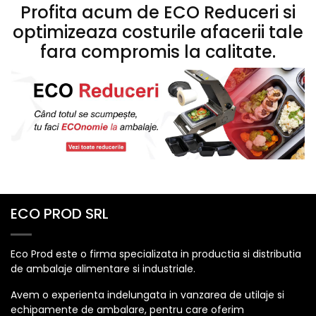
Profita acum de ECO Reduceri si
optimizeaza costurile afacerii tale
fara compromis la calitate.
ECO PROD SRL
Eco Prod este o firma specializata in productia si distributia
de ambalaje alimentare si industriale.
Avem o experienta indelungata in vanzarea de utilaje si
echipamente de ambalare, pentru care oferim