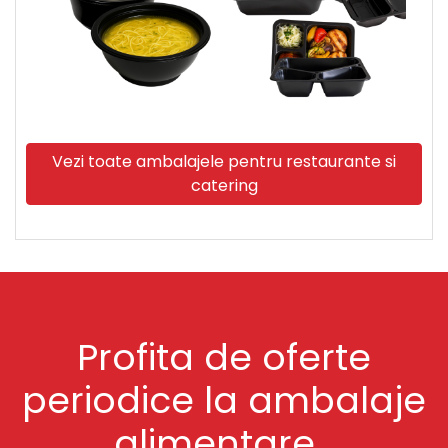
Vezi toate ambalajele pentru restaurante si
catering
Profita de oferte
periodice la ambalaje
alimentare