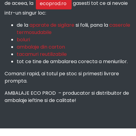
de aceea, la
gasesti tot ce ai nevoie
ecoprod.ro
intr-un singur loc:
de la
aparate de sigilare
si folii, pana la
caserole
termosudabile
boluri
ambalaje din carton
tacamuri reutilizabile
tot ce tine de ambalarea corecta a meniurilor.
Comanzi rapid, ai totul pe stoc si primesti livrare
prompta.
AMBALAJE ECO PROD – producator si distribuitor de
ambalaje ieftine si de calitate!