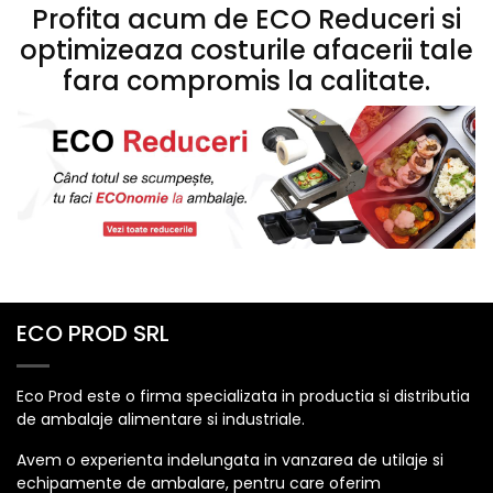
Profita acum de ECO Reduceri si
optimizeaza costurile afacerii tale
fara compromis la calitate.
ECO PROD SRL
Eco Prod este o firma specializata in productia si distributia
de ambalaje alimentare si industriale.
Avem o experienta indelungata in vanzarea de utilaje si
echipamente de ambalare, pentru care oferim