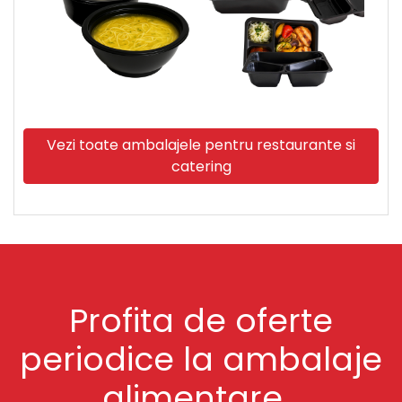
Vezi toate ambalajele pentru restaurante si
catering
Profita de oferte
periodice la ambalaje
alimentare