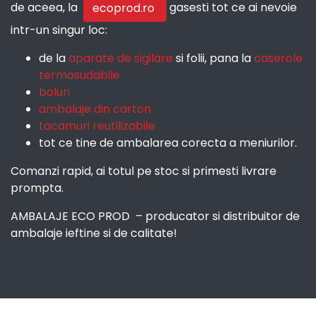
de aceea, la
gasesti tot ce ai nevoie
ecoprod.ro
intr-un singur loc:
de la
aparate de sigilare
si folii, pana la
caserole
termosudabile
boluri
ambalaje din carton
tacamuri reutilizabile
tot ce tine de ambalarea corecta a meniurilor.
Comanzi rapid, ai totul pe stoc si primesti livrare
prompta.
AMBALAJE ECO PROD – producator si distribuitor de
ambalaje ieftine si de calitate!