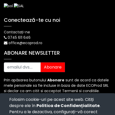
Conectează-te cu noi
Contactați-ne
0745 611 646
office@ecoprod.ro
ABONARE NEWSLETTER
Abonare
Prin apăsarea butonului
Abonare
sunt de acord ca datele
mele personale sa fie incluse in baza de date ECOProd SRL
si declar ca am citit si acceptat Termenii si conditiile.
Folosim cookie-uri pe acest site web. Citiți
despre ele în
Politica de Confidențialitate
.
Copyright ©
ECO PROD SRL
-
Termenii si Conditiile
-
Pentru a le dezactiva, configurați-vă corect
Politica de Confidențialitate
-
Consultanță juridică
-