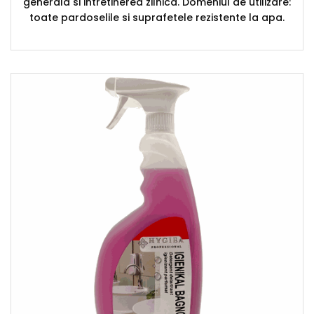
generala si intretinerea zilnica. Domeniul de utilizare:
toate pardoselile si suprafetele rezistente la apa.