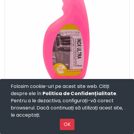
HYGIEA INOX ULTRA 750 ML
Folosim cookie-uri pe acest site web. Citiți
Lucidant lichid, pentru protejarea si stralucirea tuturor
despre ele în
Politica de Confidențialitate
.
suprafetelor din inox si otel. Domeniul de utilizare:
Pentru a le dezactiva, configurați-vă corect
mobila de bucatarie din inox, usi de frigider, masini de
browserul. Dacă continuați să utilizați acest site,
spalat vase, balustrade din inox, rafturi.
le acceptați.
OK