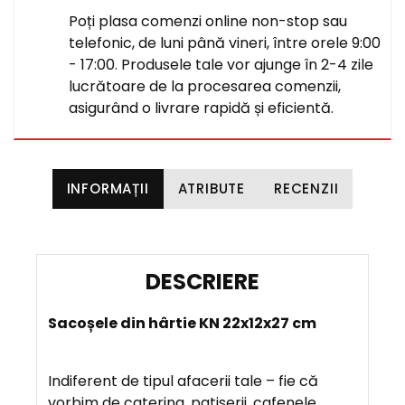
Poți plasa comenzi online non-stop sau
telefonic, de luni până vineri, între orele 9:00
- 17:00. Produsele tale vor ajunge în 2-4 zile
lucrătoare de la procesarea comenzii,
asigurând o livrare rapidă și eficientă.
INFORMAȚII
ATRIBUTE
RECENZII
D
E
Sacoșele din hârtie KN 22x12x27 cm
S
C
R
Indiferent de tipul afacerii tale – fie că
I
vorbim de catering, patiserii, cafenele,