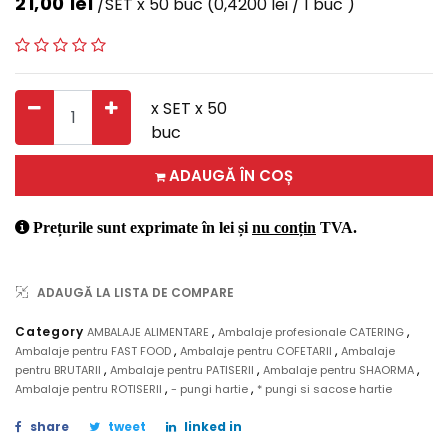
21,00
lei
/SET x 50 buc
(0,4200 lei / 1 buc )
x SET x 50
buc
ADAUGĂ ÎN COȘ
Prețurile sunt exprimate în lei și
nu conțin
TVA.
ADAUGĂ LA LISTA DE COMPARE
,
,
Category
AMBALAJE ALIMENTARE
Ambalaje profesionale CATERING
,
,
Ambalaje pentru FAST FOOD
Ambalaje pentru COFETARII
Ambalaje
,
,
,
pentru BRUTARII
Ambalaje pentru PATISERII
Ambalaje pentru SHAORMA
,
,
Ambalaje pentru ROTISERII
- pungi hartie
* pungi si sacose hartie
share
tweet
linked in