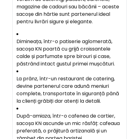
E
magazine de cadouri sau băcănii – aceste
R
sacoșe din hârtie sunt partenerul ideal
E
pentru livrări sigure și elegante.
A
Dimineața, într-o patiserie aglomerată,
V
sacoșa KN poartă cu grijă croissantele
A
calde și parfumate spre birouri și case,
N
păstrând intact gustul primei mușcături.
T
A
La prânz, într-un restaurant de catering,
J
devine partenerul care adună meniuri
E
complete, transportate în siguranță până
la clienți grăbiți dar atenți la detalii.
După-amiaza, într-o cafenea de cartier,
sacoșa KN ascunde un mic răsfăț: cafeaua
preferată, o prăjitură artizanală și un
zâmbet din partea baristei.