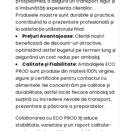
prospețimea, a asigura un transport sigur și
a îmbunătăți experiența clienților.
Produsele noastre sunt durabile și practice,
contribuind la o prezentare profesională și
la satisfacția utilizatorului final.
Prețuri Avantajoase:
Clienții noștri
beneficiază de discount-uri atractive,
optimizând astfel bugetul pe termen lung și
asigurând un cost redus per ambalaj.
Calitate și Fiabilitate:
Ambalajele ECO
PROD sunt produse din materii 100% virgine,
sigure și certificate pentru contactul cu
alimentele. Ne concentrăm pe calitate și
durabilitate, astfel încât fiecare ambalaj să
susțină cu încredere nevoile de transport,
prezentare și păstrare a preparatelor.
Colaborarea cu ECO PROD îți aduce
stabilitate, varietate și un raport calitate-