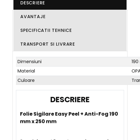
DESCRIERE
AVANTAJE
SPECIFICATII TEHNICE
TRANSPORT SI LIVRARE
Dimensiuni
190
Material
OPA
Culoare
Tra
D
E
Folie Sigilare Easy Peel + Anti-Fog 190
S
mm x 250 mm
C
R
I