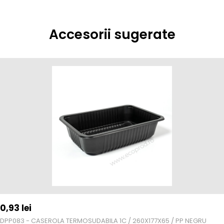
Accesorii sugerate
0,93
lei
DPP083 - CASEROLA TERMOSUDABILA 1C / 260X177X65 / PP NEGRU