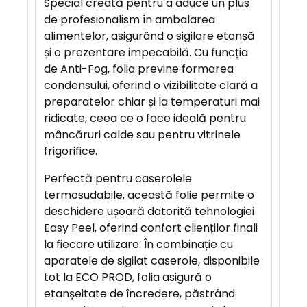
Special creată pentru a aduce un plus
E
de profesionalism în ambalarea
R
alimentelor, asigurând o sigilare etanșă
E
și o prezentare impecabilă. Cu funcția
de Anti-Fog, folia previne formarea
condensului, oferind o vizibilitate clară a
A
preparatelor chiar și la temperaturi mai
V
ridicate, ceea ce o face ideală pentru
A
mâncăruri calde sau pentru vitrinele
N
frigorifice.
T
A
Perfectă pentru caserolele
J
termosudabile, această folie permite o
E
deschidere ușoară datorită tehnologiei
Easy Peel, oferind confort clienților finali
la fiecare utilizare. În combinație cu
aparatele de sigilat caserole, disponibile
tot la ECO PROD, folia asigură o
etanșeitate de încredere, păstrând