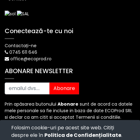
Conectează-te cu noi
Contactați-ne
0745 611 646
office@ecoprod.ro
ABONARE NEWSLETTER
Abonare
Prin apăsarea butonului
Abonare
sunt de acord ca datele
mele personale sa fie incluse in baza de date ECOProd SRL
si declar ca am citit si acceptat Termenii si conditiile.
Folosim cookie-uri pe acest site web. Citiți
despre ele în
Politica de Confidențialitate
.
Copyright ©
ECO PROD SRL
-
Termenii si Conditiile
-