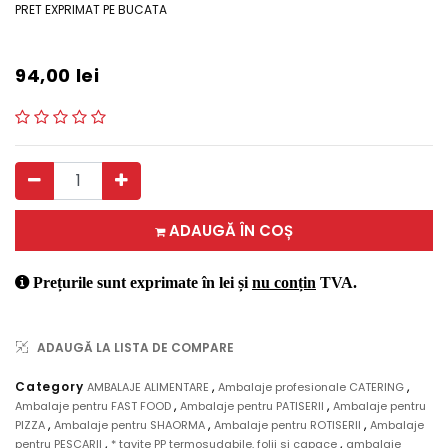
PRET EXPRIMAT PE BUCATA
94,00
lei
ADAUGĂ ÎN COȘ
Prețurile sunt exprimate în lei și
nu conțin
TVA.
ADAUGĂ LA LISTA DE COMPARE
,
,
Category
AMBALAJE ALIMENTARE
Ambalaje profesionale CATERING
,
,
Ambalaje pentru FAST FOOD
Ambalaje pentru PATISERII
Ambalaje pentru
,
,
,
PIZZA
Ambalaje pentru SHAORMA
Ambalaje pentru ROTISERII
Ambalaje
,
,
pentru PESCARII
* tavite PP termosudabile, folii si capace
ambalaje