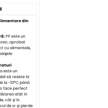
E
alimentare din
ră:
PP este un
toxic, aprobat
ct cu alimentele,
alajele
raturi
a este un
bil să reziste la
de la -10°C până
 o face perfect
lizarea atât în
, cât și în
cul de a-și pierde