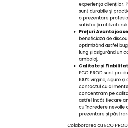
experiența clienților.
sunt durabile și practi
o prezentare profesion
satisfacția utilizatorului
Prețuri Avantajoase
beneficiază de discoun
optimizând astfel bu
lung și asigurând un c
ambalaj.
Calitate și Fiabilitat
ECO PROD sunt produs
100% virgine, sigure și
contactul cu alimente
concentrăm pe calitate
astfel încât fiecare a
cu încredere nevoile 
prezentare și păstrar
Colaborarea cu ECO PROD 