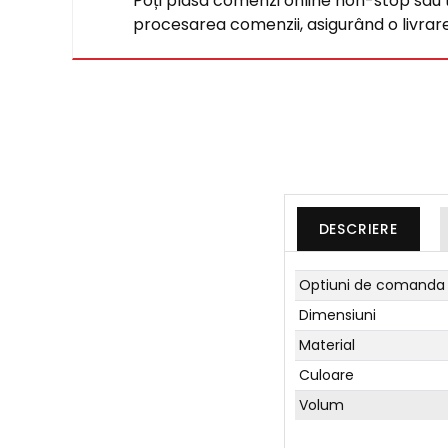
Poți plasa comenzi online non-stop sau tel
procesarea comenzii, asigurând o livrare 
DESCRIERE
Optiuni de comanda
Dimensiuni
Material
Culoare
Volum