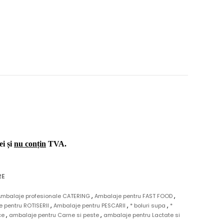
ei și
nu conțin
TVA.
RE
,
,
Ambalaje profesionale CATERING
Ambalaje pentru FAST FOOD
,
,
,
 pentru ROTISERII
Ambalaje pentru PESCARII
* boluri supa
*
,
,
ace
ambalaje pentru Carne si peste
ambalaje pentru Lactate si