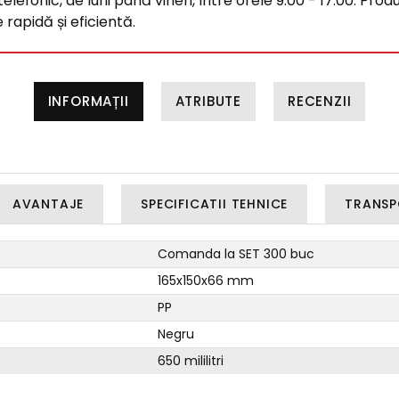
efonic, de luni până vineri, între orele 9:00 - 17:00. Produ
rapidă și eficientă.
INFORMAȚII
ATRIBUTE
RECENZII
AVANTAJE
SPECIFICATII TEHNICE
TRANSP
Comanda la SET 300 buc
165x150x66 mm
PP
Negru
650 mililitri