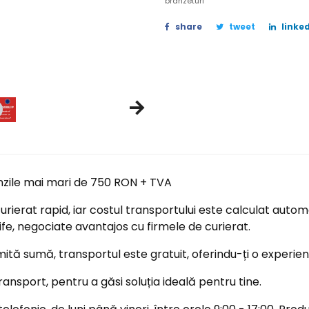
branzeturi
share
tweet
linked
nzile mai mari de 750 RON + TVA
ierat rapid, iar costul transportului este calculat automa
ife, negociate avantajos cu firmele de curierat.
tă sumă, transportul este gratuit, oferindu-ți o experi
ransport, pentru a găsi soluția ideală pentru tine.