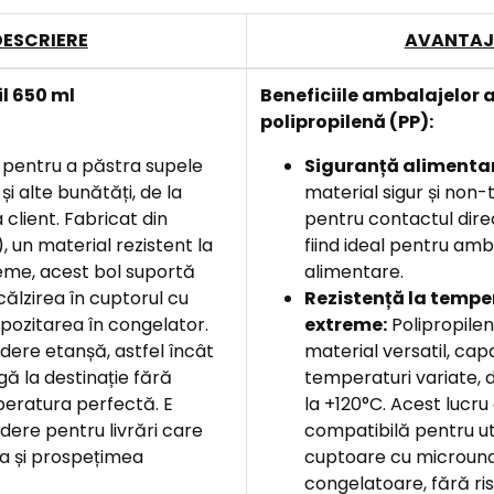
DESCRIERE
AVANTAJ
l 650 ml
Beneficiile ambalajelor 
polipropilenă (PP):
 pentru a păstra supele
Siguranță alimenta
 și alte bunătăți, de la
material sigur și non-
client. Fabricat din
pentru contactul dire
, un material rezistent la
fiind ideal pentru amb
eme, acest bol suportă
alimentare.
ălzirea în cuptorul cu
Rezistență la tempe
ozitarea în congelator.
extreme:
Polipropilen
idere etanșă, astfel încât
material versatil, capa
gă la destinație fără
temperaturi variate, 
mperatura perfectă. E
la +120°C. Acest lucru
dere pentru livrări care
compatibilă pentru uti
a și prospețimea
cuptoare cu microunde
congelatoare, fără ris