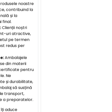
 Produsele noastre
ce, contribuind la
ală și la
 final.
:
Clienții noștri
t-uri atractive,
getul pe termen
ost redus per
e:
Ambalajele
e din materii
 certificate pentru
le. Ne
 și durabilitate,
mbalaj să susțină
de transport,
e a preparatelor.
îți aduce