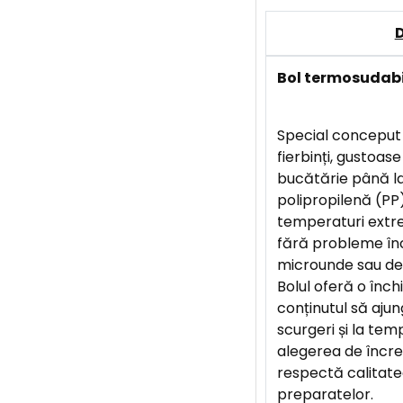
Bol termosudabi
Special conceput
fierbinți, gustoase
bucătărie până la 
polipropilenă (PP)
temperaturi extr
fără probleme înc
microunde sau dep
Bolul oferă o înch
conținutul să ajun
scurgeri și la te
alegerea de încre
respectă calitate
preparatelor.