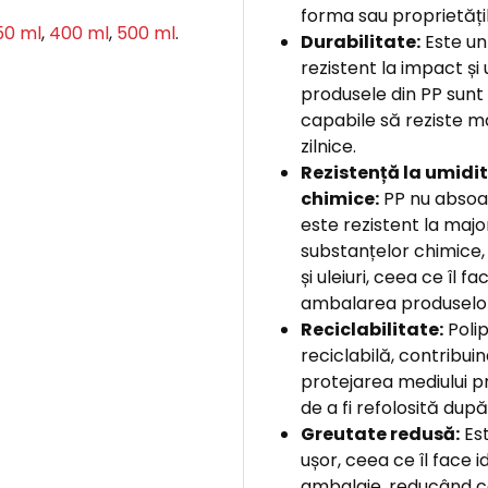
forma sau proprietățil
50 ml
,
400 ml
,
500 ml
.
Durabilitate:
Este un
rezistent la impact și 
produsele din PP sunt 
capabile să reziste ma
zilnice.
Rezistență la umidit
chimice:
PP nu absoa
este rezistent la majo
substanțelor chimice, 
și uleiuri, ceea ce îl f
ambalarea produselor
Reciclabilitate:
Polip
reciclabilă, contribuin
protejarea mediului pr
de a fi refolosită după 
Greutate redusă:
Est
ușor, ceea ce îl face 
ambalaje, reducând co