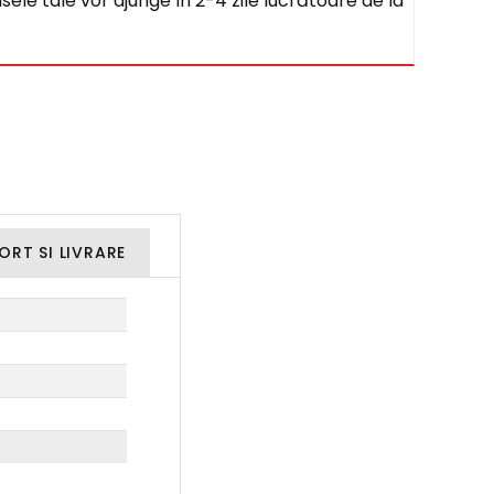
sele tale vor ajunge în 2-4 zile lucrătoare de la
ORT SI LIVRARE