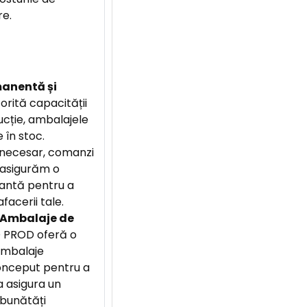
re.
manentă și
torită capacității
cție, ambalajele
 în stoc.
 necesar, comanzi
i asigurăm o
tantă pentru a
facerii tale.
Ambalaje de
PROD oferă o
ambalaje
onceput pentru a
 asigura un
mbunătăți