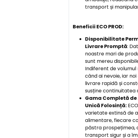
transport și manipula
Beneficii ECO PROD:
Disponibilitate Per
Livrare Promptă
: Da
noastre mari de produ
sunt mereu disponibile
Indiferent de volumul
când ai nevoie, iar no
livrare rapidă și cons
susține continuitatea a
Gama Completă de 
Unică Folosință:
ECO 
varietate extinsă de 
alimentare, fiecare c
păstra prospețimea, a
transport sigur și a î