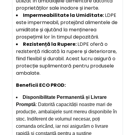
utilizat în ambalajele alimentare datorită
proprietăților sale inodore și inerte.
Impermeabilitate la Umiditate:
LDPE
este impermeabil, protejând alimentele de
umiditate și ajutând la menținerea
prospețimii lor în timpul depozitării.
Rezistență la Rupere:
LDPE oferă o
rezistență ridicată la rupere și deteriorare,
fiind flexibil și durabil. Acest lucru asigură o
protecție suplimentară pentru produsele
ambalate.
Beneficii ECO PROD:
Disponibilitate Permanentă și Livrare
Promptă
: Datorită capacității noastre mari de
producție, ambalajele sunt mereu disponibile în
stoc. Indiferent de volumul necesar, poți
comanda oricând, iar noi asigurăm o livrare
rapidă și constantă pentru a susține