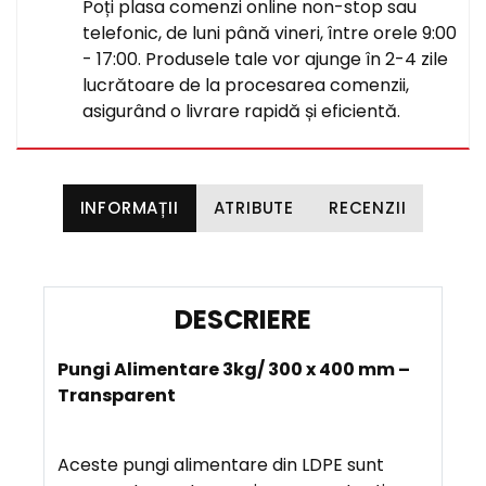
Poți plasa comenzi online non-stop sau
telefonic, de luni până vineri, între orele 9:00
- 17:00. Produsele tale vor ajunge în 2-4 zile
lucrătoare de la procesarea comenzii,
asigurând o livrare rapidă și eficientă.
INFORMAȚII
ATRIBUTE
RECENZII
D
E
Pungi Alimentare 3kg/ 300 x 400 mm –
S
Transparent
C
R
I
Aceste pungi alimentare din LDPE sunt
E