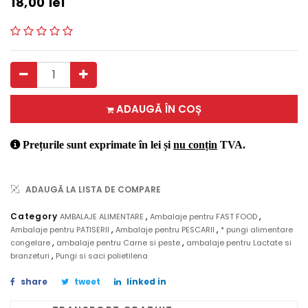
18,00
lei
ADAUGĂ ÎN COȘ
Prețurile sunt exprimate în lei și
nu conțin
TVA.
ADAUGĂ LA LISTA DE COMPARE
,
,
Category
AMBALAJE ALIMENTARE
Ambalaje pentru FAST FOOD
,
,
Ambalaje pentru PATISERII
Ambalaje pentru PESCARII
* pungi alimentare
,
,
congelare
ambalaje pentru Carne si peste
ambalaje pentru Lactate si
,
branzeturi
Pungi si saci polietilena
share
tweet
linked in