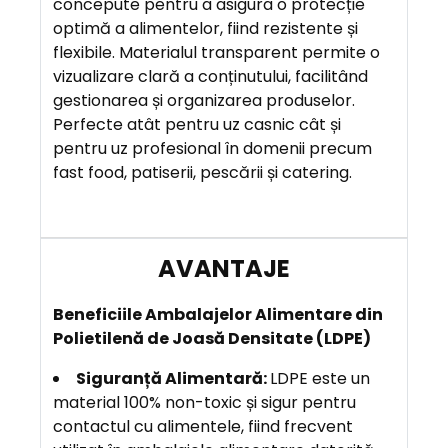
concepute pentru a asigura o protecție
R
optimă a alimentelor, fiind rezistente și
E
flexibile. Materialul transparent permite o
vizualizare clară a conținutului, facilitând
gestionarea și organizarea produselor.
A
Perfecte atât pentru uz casnic cât și
V
pentru uz profesional în domenii precum
A
fast food, patiserii, pescării și catering.
N
T
A
J
E
Beneficiile Ambalajelor Alimentare din
Polietilenă de Joasă Densitate (LDPE)
Siguranță Alimentară:
LDPE este un
material 100% non-toxic și sigur pentru
contactul cu alimentele, fiind frecvent