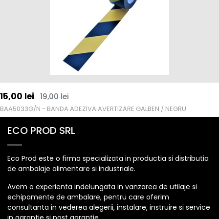
15,00
lei
19,00
lei
BAA5033G/N - BANDA ADEZIVA AVERTIZARE GALBEN / NEGRU
ECO PROD SRL
Eco Prod este o firma specializata in productia si distributia
de ambalaje alimentare si industriale.
Avem o experienta indelungata in vanzarea de utilaje si
echipamente de ambalare, pentru care oferim
consultanta in vederea alegerii, instalare, instruire si service
in garantie si post garantie.