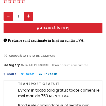
ADAUGĂ ÎN COȘ
Prețurile sunt exprimate în lei și
nu conțin
TVA.
ADAUGĂ LA LISTA DE COMPARE
,
Category
AMBALAJE INDUSTRIALE
Benzi adezive neimprimate
share
tweet
linked in
TRANSPORT GRATUIT
Livram in toata tara gratuit toate comenzile
mai mari de 750 RON + TVA
Produsele comandate sunt livrate prin