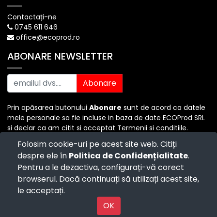
Contactați-ne
0745 611 646
office@ecoprod.ro
ABONARE NEWSLETTER
Abonare
Prin apăsarea butonului
Abonare
sunt de acord ca datele
mele personale sa fie incluse in baza de date ECOProd SRL
si declar ca am citit si acceptat Termenii si conditiile.
Folosim cookie-uri pe acest site web. Citiți
despre ele în
Politica de Confidențialitate
.
Copyright ©
ECO PROD SRL
-
Termenii si Conditiile
-
Pentru a le dezactiva, configurați-vă corect
Politica de Confidențialitate
-
Consultanță juridică
-
Politica de retur
-
Cum cumpăr?
browserul. Dacă continuați să utilizați acest site,
Powered by
- The #1
Open Source eCommerce
le acceptați.
Powered by
OK