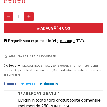
ADAUGĂ ÎN COȘ
Prețurile sunt exprimate în lei și
nu conțin
TVA.
ADAUGĂ LA LISTA DE COMPARE
,
,
Category
AMBALAJE INDUSTRIALE
Benzi adezive neimprimate
Benzi
,
adezive imprimate si personalizate
Benzi adezive colorate de marcare
si avertizare
share
tweet
linked in
TRANSPORT GRATUIT
Livram in toata tara gratuit toate comenzile
mai mari de 750 RON + TVA