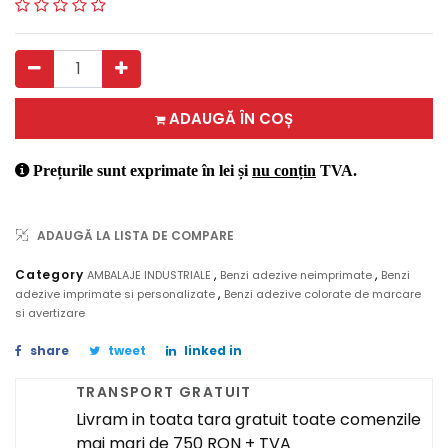
ADAUGĂ ÎN COȘ
Prețurile sunt exprimate în lei și
nu conțin
TVA.
ADAUGĂ LA LISTA DE COMPARE
,
,
Category
AMBALAJE INDUSTRIALE
Benzi adezive neimprimate
Benzi
,
adezive imprimate si personalizate
Benzi adezive colorate de marcare
si avertizare
share
tweet
linked in
TRANSPORT GRATUIT
Livram in toata tara gratuit toate comenzile
mai mari de 750 RON + TVA