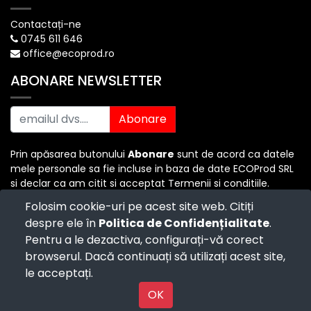
Contactați-ne
0745 611 646
office@ecoprod.ro
ABONARE NEWSLETTER
Abonare
Prin apăsarea butonului
Abonare
sunt de acord ca datele
mele personale sa fie incluse in baza de date ECOProd SRL
si declar ca am citit si acceptat Termenii si conditiile.
Folosim cookie-uri pe acest site web. Citiți
despre ele în
Politica de Confidențialitate
.
Copyright ©
ECO PROD SRL
-
Termenii si Conditiile
-
Pentru a le dezactiva, configurați-vă corect
Politica de Confidențialitate
-
Consultanță juridică
-
Politica de retur
-
Cum cumpăr?
browserul. Dacă continuați să utilizați acest site,
Powered by
- The #1
Open Source eCommerce
le acceptați.
Powered by
OK