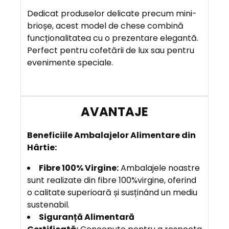
R
Dedicat produselor delicate precum mini-
I
brioșe, acest model de chese combină
E
funcționalitatea cu o prezentare elegantă.
R
Perfect pentru cofetării de lux sau pentru
E
evenimente speciale.
A
V
A
N
B
eneficiile Ambalajelor Alimentare din
T
Hârtie:
A
J
Fibre 100% Virgine:
Ambalajele noastre
E
sunt realizate din fibre 100%virgine, oferind
o calitate superioară și susținând un mediu
sustenabil.
Siguranță Alimentară