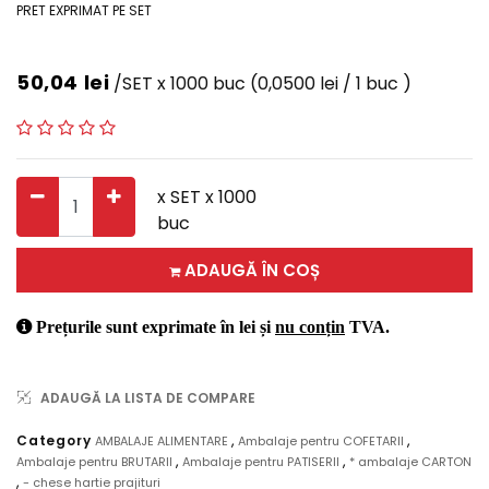
PRET EXPRIMAT PE SET
50,04
lei
/SET x 1000 buc
(0,0500 lei / 1 buc )
x SET x 1000
buc
ADAUGĂ ÎN COȘ
Prețurile sunt exprimate în lei și
nu conțin
TVA.
ADAUGĂ LA LISTA DE COMPARE
,
,
Category
AMBALAJE ALIMENTARE
Ambalaje pentru COFETARII
,
,
Ambalaje pentru BRUTARII
Ambalaje pentru PATISERII
* ambalaje CARTON
,
- chese hartie prajituri