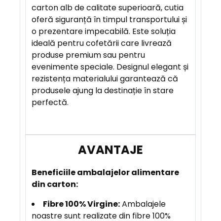
R
carton alb de calitate superioară, cutia
E
oferă siguranță în timpul transportului și
o prezentare impecabilă. Este soluția
ideală pentru cofetării care livrează
A
produse premium sau pentru
V
evenimente speciale. Designul elegant și
A
rezistența materialului garantează că
N
produsele ajung la destinație în stare
T
perfectă.
A
J
E
Beneficiile
ambalajelor alimentare
din carton:
Fibre 100% Virgine:
Ambalajele
noastre sunt realizate din fibre 100%