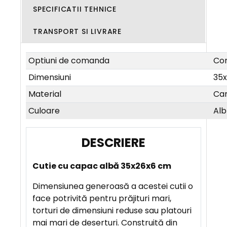
SPECIFICATII TEHNICE
TRANSPORT SI LIVRARE
Optiuni de comanda
Com
Dimensiuni
35
Material
Ca
Culoare
Alb
D
E
Cutie cu capac albă 35x26x6 cm
S
C
Dimensiunea generoasă a acestei cutii o
R
face potrivită pentru prăjituri mari,
I
torturi de dimensiuni reduse sau platouri
E
mai mari de deserturi. Construită din