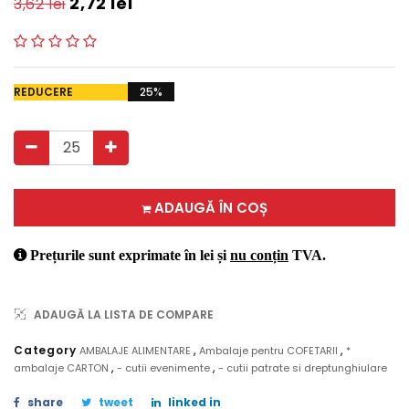
2,72
lei
3,62
lei
REDUCERE
25%
ADAUGĂ ÎN COȘ
Prețurile sunt exprimate în lei și
nu conțin
TVA.
ADAUGĂ LA LISTA DE COMPARE
,
,
Category
AMBALAJE ALIMENTARE
Ambalaje pentru COFETARII
*
,
,
ambalaje CARTON
- cutii evenimente
- cutii patrate si dreptunghiulare
share
tweet
linked in