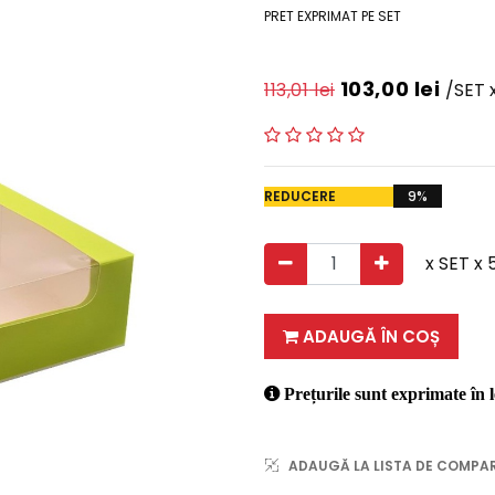
PRET EXPRIMAT PE SET
103,00
lei
113,01
lei
/SET 
REDUCERE
9%
x SET x 
ADAUGĂ ÎN COȘ
Prețurile sunt exprimate în l
ADAUGĂ LA LISTA DE COMPA