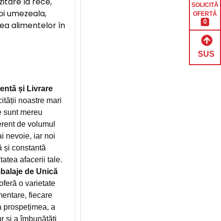
itare la rece,
SOLICITĂ
bi umezeala,
OFERTĂ
0
a alimentelor în
.
SUS
entă și Livrare
ității noastre mari
e sunt mereu
ferent de volumul
 nevoie, iar noi
ă și constantă
atea afacerii tale.
alaje de Unică
ră o varietate
entare, fiecare
a prospețimea, a
r și a îmbunătăți