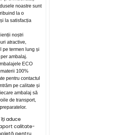
odusele noastre sunt
ribuind la o
i la satisfacția
ienții noștri
ri atractive,
l pe termen lung și
 per ambalaj.
mbalajele ECO
materii 100%
cate pentru contactul
trăm pe calitate și
 fiecare ambalaj să
oile de transport,
preparatelor.
îți aduce
raport calitate-
mpletă pentru