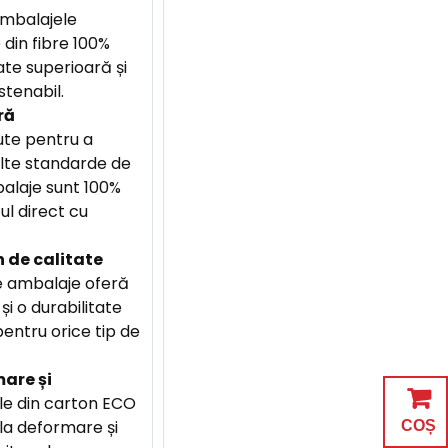
mbalajele
 din fibre 100%
tate superioară și
stenabil.
ră
te pentru a
lte standarde de
alaje sunt 100%
ul direct cu
 de calitate
 ambalaje oferă
și o durabilitate
entru orice tip de
are și
e din carton ECO
la deformare și
COȘ