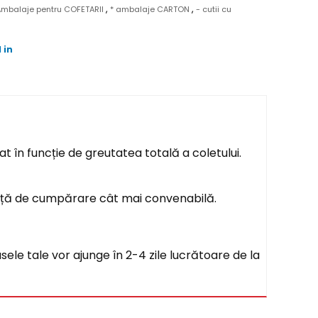
,
,
Ambalaje pentru COFETARII
* ambalaje CARTON
- cutii cu
 in
t în funcție de greutatea totală a coletului.
ență de cumpărare cât mai convenabilă.
sele tale vor ajunge în 2-4 zile lucrătoare de la