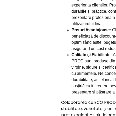
experiența clienților. Pr
durabile și practice, cont
prezentare profesională ș
utilizatorului final.
Prețuri Avantajoase:
Cl
beneficiază de discount-u
optimizând astfel bugetu
asigurând un cost redus
Calitate și Fiabilitate:
A
PROD sunt produse din 
virgine, sigure și certifi
cu alimentele. Ne concen
durabilitate, astfel încât
susțină cu încredere nev
prezentare și păstrare a 
Colaborarea cu ECO PROD 
stabilitate, varietate și un 
preț excelent – soluția co