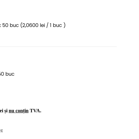
x 50 buc
(2,0600 lei / 1 buc )
50 buc
ei și
nu conțin
TVA.
RE