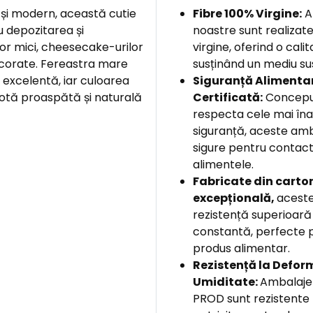
 și modern, această cutie
Fibre 100% Virgine:
A
u depozitarea și
noastre sunt realizate
lor mici, cheesecake-urilor
virgine, oferind o cali
decorate. Fereastra mare
susținând un mediu su
e excelentă, iar culoarea
Siguranță Alimenta
otă proaspătă și naturală
Certificată:
Concepu
respecta cele mai îna
siguranță, aceste amb
sigure pentru contact
alimentele.
F
abricate din carton
excepțională,
aceste
rezistență superioară 
constantă, perfecte p
produs alimentar.
Rezistență la Deform
Umiditate:
Ambalajel
PROD sunt rezistente 