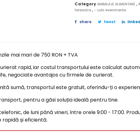
,
Category
AMBALAJE ALIMENTARE
,
fereastra
- cutii evenimente
share
tweet
linked
nzile mai mari de 750 RON + TVA
ierat rapid, iar costul transportului este calculat automa
ife, negociate avantajos cu firmele de curierat.
tă sumă, transportul este gratuit, oferindu-ți o experi
ransport, pentru a găsi soluția ideală pentru tine.
efonic, de luni până vineri, între orele 9:00 - 17:00. Produ
rapidă și eficientă.