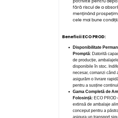
potrivite pentru depoz
fără riscul de a absor
menținând prospețime
cele mai bune condiții
Beneficii ECO PROD:
Disponibilitate Perman
Promptă
: Datorită capac
de producție, ambalajel
disponibile în stoc. Indi
necesar, comanzi când ai
asigurăm o livrare rapid
pentru a susține continuit
Gama Completă de Amb
Folosință:
ECO PROD ofe
extinsă de ambalaje alim
conceput pentru a păstr
asigura un transport sigu