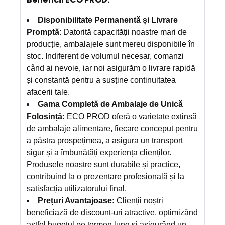
Disponibilitate Permanentă și Livrare
Promptă
: Datorită capacității noastre mari de
producție, ambalajele sunt mereu disponibile în
stoc. Indiferent de volumul necesar, comanzi
când ai nevoie, iar noi asigurăm o livrare rapidă
și constantă pentru a susține continuitatea
afacerii tale.
Gama Completă de Ambalaje de Unică
Folosință:
ECO PROD oferă o varietate extinsă
de ambalaje alimentare, fiecare conceput pentru
a păstra prospețimea, a asigura un transport
sigur și a îmbunătăți experiența clienților.
Produsele noastre sunt durabile și practice,
contribuind la o prezentare profesională și la
satisfacția utilizatorului final.
Prețuri Avantajoase:
Clienții noștri
beneficiază de discount-uri atractive, optimizând
astfel bugetul pe termen lung și asigurând un