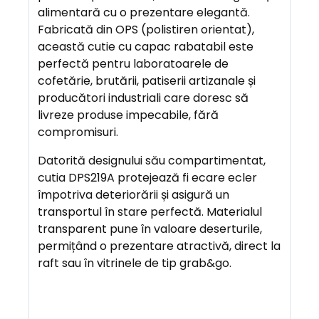
I
alimentară cu o prezentare elegantă.
E
Fabricată din OPS (polistiren orientat),
R
această cutie cu capac rabatabil este
E
perfectă pentru laboratoarele de
cofetărie, brutării, patiserii artizanale și
producători industriali care doresc să
A
livreze produse impecabile, fără
V
compromisuri.
A
N
Datorită designului său compartimentat,
T
cutia DPS219A protejează fi ecare ecler
A
împotriva deteriorării și asigură un
J
transportul în stare perfectă. Materialul
E
transparent pune în valoare deserturile,
permițând o prezentare atractivă, direct la
raft sau în vitrinele de tip grab&go.