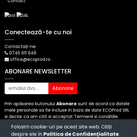
Contact
Conectează-te cu noi
Contactați-ne
0745 611 646
office@ecoprod.ro
ABONARE NEWSLETTER
Abonare
Prin apăsarea butonului
Abonare
sunt de acord ca datele
mele personale sa fie incluse in baza de date ECOProd SRL
si declar ca am citit si acceptat Termenii si conditiile.
Folosim cookie-uri pe acest site web. Citiți
despre ele în
Politica de Confidențialitate
.
Copyright ©
ECO PROD SRL
-
Termenii si Conditiile
-