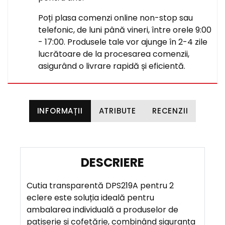
Poți plasa comenzi online non-stop sau
telefonic, de luni până vineri, între orele 9:00
- 17:00. Produsele tale vor ajunge în 2-4 zile
lucrătoare de la procesarea comenzii,
asigurând o livrare rapidă și eficientă.
INFORMAȚII
ATRIBUTE
RECENZII
D
E
Cutia transparentă DPS219A pentru 2
S
eclere este soluția ideală pentru
C
ambalarea individuală a produselor de
R
patiserie și cofetărie, combinând siguranța