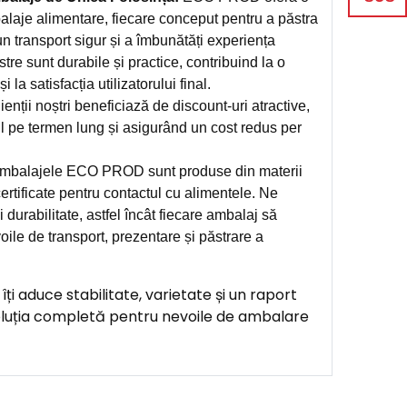
alaje alimentare, fiecare conceput pentru a păstra
n transport sigur și a îmbunătăți experiența
stre sunt durabile și practice, contribuind la o
 la satisfacția utilizatorului final.
ienții noștri beneficiază de discount-uri atractive,
l pe termen lung și asigurând un cost redus per
balajele ECO PROD sunt produse din materii
ertificate pentru contactul cu alimentele. Ne
 durabilitate, astfel încât fiecare ambalaj să
oile de transport, prezentare și păstrare a
 aduce stabilitate, varietate și un raport
oluția completă pentru nevoile de ambalare