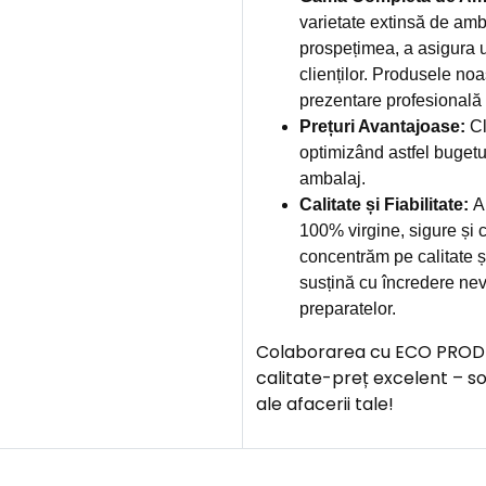
varietate extinsă de amb
prospețimea, a asigura u
clienților. Produsele noa
prezentare profesională și
Prețuri Avantajoase:
Cl
optimizând astfel bugetu
ambalaj.
Calitate și Fiabilitate:
Am
100% virgine, sigure și c
concentrăm pe calitate și
susțină cu încredere nev
preparatelor.
Colaborarea cu ECO PROD îți
calitate-preț excelent – s
ale afacerii tale!