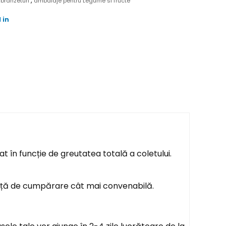
,
 branzeturi
ambalaje pentru Legume si fructe
 in
t în funcție de greutatea totală a coletului.
ență de cumpărare cât mai convenabilă.