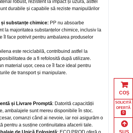
erial robust, rezistent la impact și uzură, astfel
unt durabile și capabile să reziste manipulărilor
 și substanțe chimice:
PP nu absoarbe
t la majoritatea substanțelor chimice, inclusiv la
ce îl face potrivit pentru ambalarea produselor
lena este reciclabilă, contribuind astfel la
osibilitatea de a fi refolosită după utilizare.
n material ușor, ceea ce îl face ideal pentru
rile de transport și manipulare.
COȘ
SOLICITĂ
entă și Livrare Promptă
: Datorită capacității
OFERTĂ
e, ambalajele sunt mereu disponibile în stoc.
0
cesar, comanzi când ai nevoie, iar noi asigurăm o
tă pentru a susține continuitatea afacerii tale.
SUS
alaje de Unică Folosință:
ECO PROD oferă o