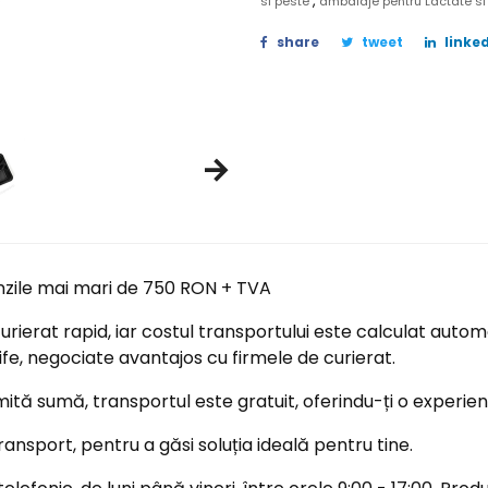
,
si peste
ambalaje pentru Lactate si
share
tweet
linked
nzile mai mari de 750 RON + TVA
ierat rapid, iar costul transportului este calculat automa
ife, negociate avantajos cu firmele de curierat.
tă sumă, transportul este gratuit, oferindu-ți o experi
ransport, pentru a găsi soluția ideală pentru tine.