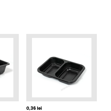
0,36
lei