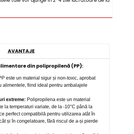
sele tale vor ajunge în 2-4 zile lucrătoare de la
AVANTAJE
alimentare din polipropilenă (PP):
P este un material sigur și non-toxic, aprobat
u alimentele, fiind ideal pentru ambalajele
uri extreme:
Polipropilena este un material
ste la temperaturi variate, de la -10°C până la
e perfect compatibilă pentru utilizarea atât în
t și în congelatoare, fără riscul de a-și pierde