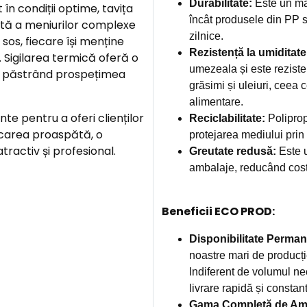
Durabilitate:
Este un mat
n condiții optime, tavița
încât produsele din PP s
tă a meniurilor complexe
zilnice.
i sos, fiecare își menține
Rezistență la umiditate
 Sigilarea termică oferă o
umezeala și este rezisten
și păstrând prospețimea
grăsimi și uleiuri, ceea 
alimentare.
e pentru a oferi clienților
Reciclabilitate:
Polipropi
carea proaspătă, o
protejarea mediului prin p
tractiv și profesional.
Greutate redusă:
Este u
ambalaje, reducând costu
Beneficii ECO PROD:
Disponibilitate Perman
noastre mari de producți
Indiferent de volumul ne
livrare rapidă și constan
Gama Completă de Amb