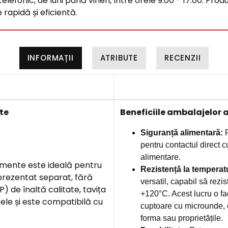
efonic, de luni până vineri, între orele 9:00 - 17:00. Produ
rapidă și eficientă.
INFORMAȚII
ATRIBUTE
RECENZII
nte
B
eneficiile ambalajelor 
Siguranță alimentară:
P
pentru contactul direct c
alimentare.
mente este ideală pentru
Rezistență la temperat
 prezentat separat, fără
versatil, capabil să rezi
) de înaltă calitate, tavița
+120°C. Acest lucru o fac
ele și este compatibilă cu
cuptoare cu microunde, câ
forma sau proprietățile.