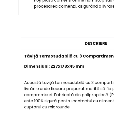
Poți plasa comenzi online non-stop sau tel
procesarea comenzii, asigurând o livrare 
DESCRIERE
Tăviță Termosudabilă cu 3 Compartime
Dimensiuni: 227x178x45 mm
Această taviță termosudabilă cu 3 comparti
livrările unde fiecare preparat merită să fie
compromisuri. Fabricată din polipropilenă (PP
este 100% sigură pentru contactul cu aliment
cuptorul cu microunde.