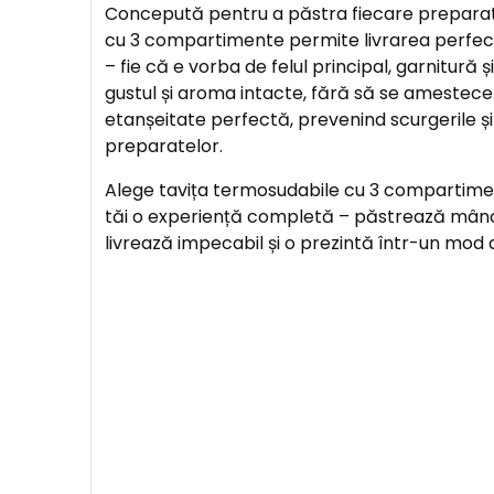
Concepută pentru a păstra fiecare preparat î
cu 3 compartimente permite livrarea perfec
– fie că e vorba de felul principal, garnitură ș
gustul și aroma intacte, fără să se amestece.
etanșeitate perfectă, prevenind scurgerile 
preparatelor.
Alege tavița termosudabile cu 3 compartiment
tăi o experiență completă – păstrează mân
livrează impecabil și o prezintă într-un mod a