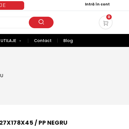
Intră în cont
JE
0
UTILAJE
Contact
Blog
RU
227X178X45 / PP NEGRU