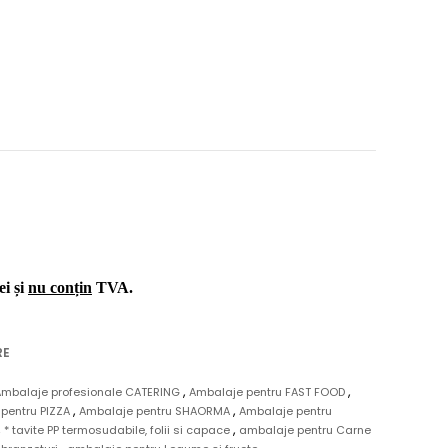
ei și
nu conțin
TVA.
RE
,
,
Ambalaje profesionale CATERING
Ambalaje pentru FAST FOOD
,
,
pentru PIZZA
Ambalaje pentru SHAORMA
Ambalaje pentru
,
,
* tavite PP termosudabile, folii si capace
ambalaje pentru Carne