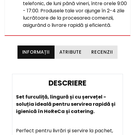
telefonic, de luni până vineri, între orele 9:00
- 17:00. Produsele tale vor ajunge în 2-4 zile
lucrătoare de la procesarea comenzii,
asigurând o livrare rapidă și eficientă.
INFORMAȚII
ATRIBUTE
RECENZII
D
E
Set furculiță, lingură și cu șervețel -
S
soluția ideală pentru servirea rapidă și
C
igienică în HoReCa și catering.
R
I
E
Perfect pentru livrări și servire la pachet,