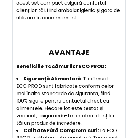
R
acest set compact asigură confortul
E
clienților tăi, fiind ambalat igienic și gata de
utilizare în orice moment.
A
V
A
N
T
A
B
eneficiile
Tacâmurilor ECO PROD:
J
Siguranță Alimentară
: Tacâmurile
E
ECO PROD sunt fabricate conform celor
mai înalte standarde de siguranță, fiind
100% sigure pentru contactul direct cu
alimentele. Fiecare lot este testat și
verificat, asigurându-te că oferi clienților
tăi un produs de încredere.
Calitate Fără Compromisuri
:
La ECO
PROD, calitatea este prioritară. Tacâmurile