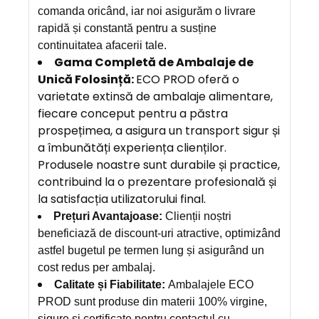
comanda oricând, iar noi asigurăm o livrare
rapidă și constantă pentru a susține
continuitatea afacerii tale.
Gama Completă de Ambalaje de
Unică Folosință:
ECO PROD oferă o
varietate extinsă de ambalaje alimentare,
fiecare conceput pentru a păstra
prospețimea, a asigura un transport sigur și
a îmbunătăți experiența clienților.
Produsele noastre sunt durabile și practice,
contribuind la o prezentare profesională și
la satisfacția utilizatorului final.
Prețuri Avantajoase:
Clienții noștri
beneficiază de discount-uri atractive, optimizând
astfel bugetul pe termen lung și asigurând un
cost redus per ambalaj.
Calitate și Fiabilitate:
Ambalajele ECO
PROD sunt produse din materii 100% virgine,
sigure și certificate pentru contactul cu