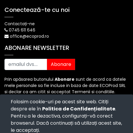
Conectează-te cu noi
Contactați-ne
0745 611 646
office@ecoprod.ro
ABONARE NEWSLETTER
Abonare
Prin apăsarea butonului
Abonare
sunt de acord ca datele
mele personale sa fie incluse in baza de date ECOProd SRL
si declar ca am citit si acceptat Termenii si conditiile.
Folosim cookie-uri pe acest site web. Citiți
despre ele în
Politica de Confidențialitate
.
Copyright ©
ECO PROD SRL
-
Termenii si Conditiile
-
Pentru a le dezactiva, configurați-vă corect
Politica de Confidențialitate
-
Consultanță juridică
-
Politica de retur
-
Cum cumpăr?
browserul. Dacă continuați să utilizați acest site,
Powered by
- The #1
Open Source eCommerce
le acceptați.