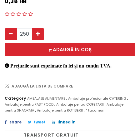
0,38
lei
ADAUGĂ ÎN COȘ
Prețurile sunt exprimate în lei și
nu conțin
TVA.
ADAUGĂ LA LISTA DE COMPARE
,
,
Category
AMBALAJE ALIMENTARE
Ambalaje profesionale CATERING
,
,
Ambalaje pentru FAST FOOD
Ambalaje pentru COFETARII
Ambalaje
,
,
pentru SHAORMA
Ambalaje pentru ROTISERII
* tacamuri
share
tweet
linked in
TRANSPORT GRATUIT