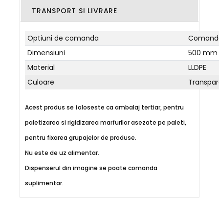
TRANSPORT SI LIVRARE
Optiuni de comanda
Comanda
Dimensiuni
500 mm x 
Material
LLDPE
Culoare
Transpar
Acest produs se foloseste ca ambalaj tertiar, pentru
paletizarea si rigidizarea marfurilor asezate pe paleti,
pentru fixarea grupajelor de produse.
Nu este de uz alimentar.
Dispenserul din imagine se poate comanda
suplimentar.