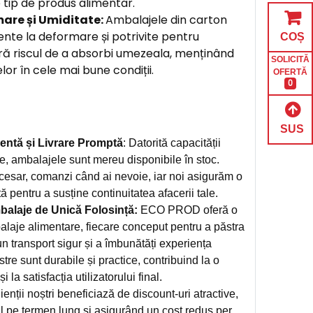
 tip de produs alimentar.
mare și Umiditate:
Ambalajele din carton
nte la deformare și potrivite pentru
COȘ
ără riscul de a absorbi umezeala, menținând
SOLICITĂ
or în cele mai bune condiții.
OFERTĂ
0
SUS
entă și Livrare Promptă
: Datorită capacității
e, ambalajele sunt mereu disponibile în stoc.
cesar, comanzi când ai nevoie, iar noi asigurăm o
tă pentru a susține continuitatea afacerii tale.
alaje de Unică Folosință:
ECO PROD oferă o
alaje alimentare, fiecare conceput pentru a păstra
n transport sigur și a îmbunătăți experiența
stre sunt durabile și practice, contribuind la o
 la satisfacția utilizatorului final.
ienții noștri beneficiază de discount-uri atractive,
l pe termen lung și asigurând un cost redus per