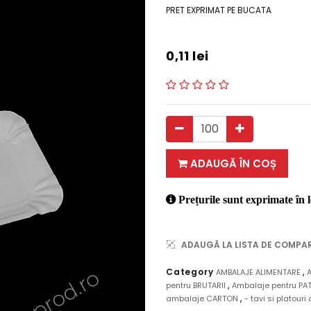
PRET EXPRIMAT PE BUCATA
0,11
lei
ADAUGĂ ÎN COȘ
Prețurile sunt exprimate în l
ADAUGĂ LA LISTA DE COMPA
,
Category
AMBALAJE ALIMENTARE
,
pentru BRUTARII
Ambalaje pentru PAT
,
ambalaje CARTON
- tavi si platouri