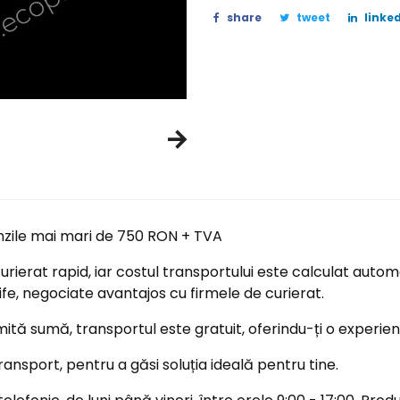
share
tweet
linked
nzile mai mari de 750 RON + TVA
ierat rapid, iar costul transportului este calculat automa
ife, negociate avantajos cu firmele de curierat.
tă sumă, transportul este gratuit, oferindu-ți o experi
ransport, pentru a găsi soluția ideală pentru tine.