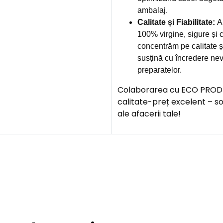
ambalaj.
Calitate și Fiabilitate:
Am
100% virgine, sigure și c
concentrăm pe calitate și
susțină cu încredere nev
preparatelor.
Colaborarea cu ECO PROD îți
calitate-preț excelent – s
ale afacerii tale!