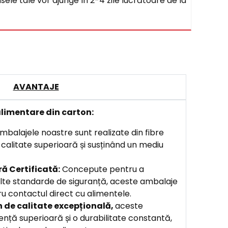
sele tale vor ajunge în 2-4 zile lucrătoare de la
AVANTAJE
limentare din carton:
balajele noastre sunt realizate din fibre
o calitate superioară și susținând un mediu
ă Certificată:
Concepute pentru a
lte standarde de siguranță, aceste ambalaje
u contactul direct cu alimentele.
n de calitate excepțională,
aceste
ență superioară și o durabilitate constantă,