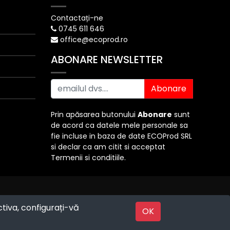
Contactați-ne
0745 611 646
office@ecoprod.ro
ABONARE NEWSLETTER
Abonare
Prin apăsarea butonului
Abonare
sunt
de acord ca datele mele personale sa
fie incluse in baza de date ECOProd SRL
si declar ca am citit si acceptat
Termenii si conditiile.
ctiva, configurați-vă
Powered by
OK