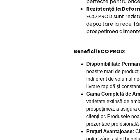
perfecte pentru orice
Rezistență la Defor
ECO PROD sunt reziste
depozitare la rece, f
prospețimea alimentel
Beneficii ECO PROD:
Disponibilitate Perman
noastre mari de producți
Indiferent de volumul ne
livrare rapidă și constan
Gama Completă de Amb
varietate extinsă de amb
prospețimea, a asigura u
clienților. Produsele noa
prezentare profesională și
Prețuri Avantajoase:
Cl
optimizând astfel bugetu