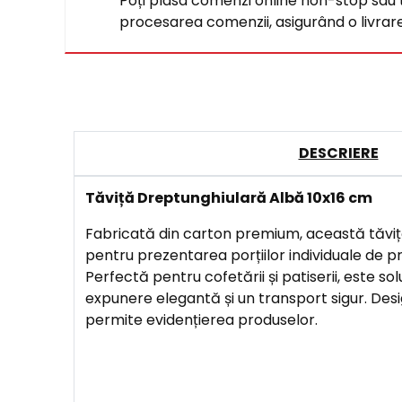
Poți plasa comenzi online non-stop sau tel
procesarea comenzii, asigurând o livrare 
DESCRIERE
Tăviță Dreptunghiulară Albă 10x16 cm
Fabricată din carton premium, această tăvi
pentru prezentarea porțiilor individuale de prăj
Perfectă pentru cofetării și patiserii, este sol
expunere elegantă și un transport sigur. Desi
permite evidențierea produselor.