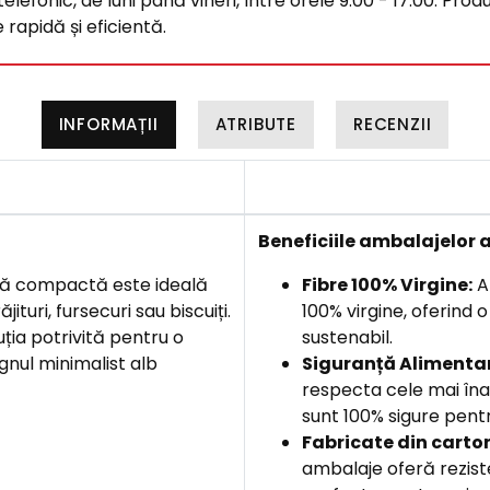
efonic, de luni până vineri, între orele 9:00 - 17:00. Produ
rapidă și eficientă.
INFORMAȚII
ATRIBUTE
RECENZII
Beneficiile
ambalajelor a
ță compactă este ideală
Fibre 100% Virgine:
Am
ituri, fursecuri sau biscuiți.
100% virgine, oferind 
uția potrivită pentru o
sustenabil.
gnul minimalist alb
Siguranță Alimentar
respecta cele mai îna
sunt 100% sigure pentr
F
abricate din carto
ambalaje oferă rezist