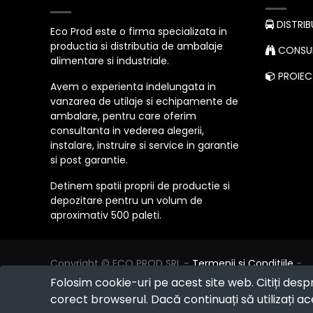
DISTRIB
Eco Prod este o firma specializata in
productia si distributia de ambalaje
CONSUL
alimentare si industriale.
PROIECT
Avem o experienta indelungata in
vanzarea de utilaje si echipamente de
ambalare, pentru care oferim
consultanta in vederea alegerii,
instalare, instruire si service in garantie
si post garantie.
Detinem spatii proprii de productie si
depozitare pentru un volum de
aproximativ 500 paleti.
Copyright ©
ECO PROD SRL
-
Termenii si Conditiile
-
Politica de Confidențialitate
-
Consultanță juridică
-
Folosim cookie-uri pe acest site web. Citiți desp
Politica de retur
-
Cum cumpăr?
corect browserul. Dacă continuați să utilizați ace