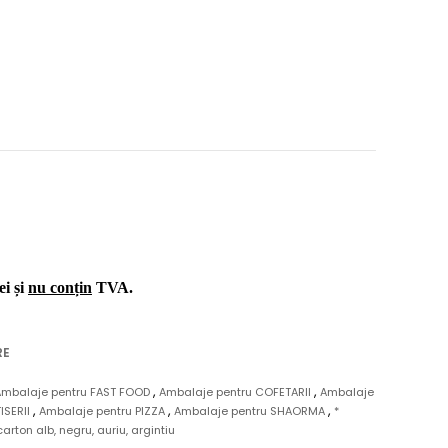
ei și
nu conțin
TVA.
RE
,
,
Ambalaje pentru FAST FOOD
Ambalaje pentru COFETARII
Ambalaje
,
,
,
ISERII
Ambalaje pentru PIZZA
Ambalaje pentru SHAORMA
*
 carton alb, negru, auriu, argintiu