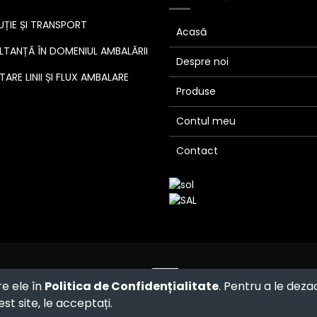
UȚIE ȘI TRANSPORT
Acasă
TANȚĂ ÎN DOMENIUL AMBALĂRII
Despre noi
ARE LINII ȘI FLUX AMBALARE
Produse
Contul meu
Contact
Powered by
- The #1
Open Source
re ele în
Politica de Confidențialitate
. Pentru a le deza
eCommerce
st site, le acceptați.