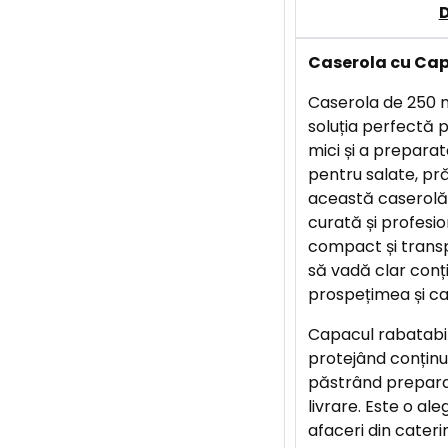
Caserola cu Cap
Caserola de 250 m
soluția perfectă 
mici și a preparate
pentru salate, prăj
această caserolă
curată și profesio
compact și transp
să vadă clar conți
prospețimea și cal
Capacul rabatabil 
protejând conținut
păstrând prepara
livrare. Este o al
afaceri din caterin