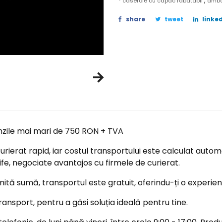
,
* caserole cu capac rabatabil
amba
share
tweet
linked
nzile mai mari de 750 RON + TVA
ierat rapid, iar costul transportului este calculat automa
ife, negociate avantajos cu firmele de curierat.
tă sumă, transportul este gratuit, oferindu-ți o experi
ransport, pentru a găsi soluția ideală pentru tine.