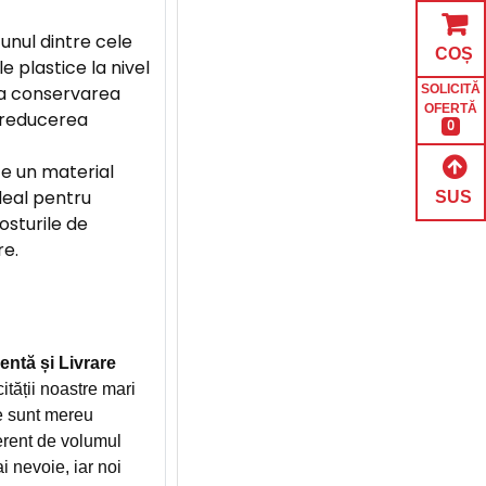
unul dintre cele
COȘ
e plastice la nivel
la conservarea
SOLICITĂ
OFERTĂ
i reducerea
0
te un material
ideal pentru
SUS
sturile de
re.
entă și Livrare
ității noastre mari
e sunt mereu
ferent de volumul
 nevoie, iar noi