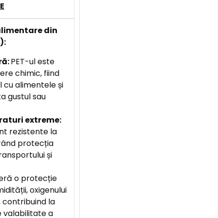
E
alimentare din
):
ră:
PET-ul este
ere chimic, fiind
 cu alimentele și
ta gustul sau
raturi extreme:
t rezistente la
rând protecția
ransportului și
eră o protecție
dității, oxigenului
, contribuind la
 valabilitate a