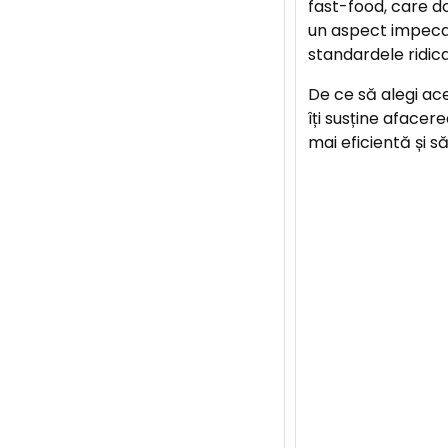
fast-food, care d
un aspect impecab
standardele ridica
De ce să alegi ac
îți susține afacer
mai eficientă și s