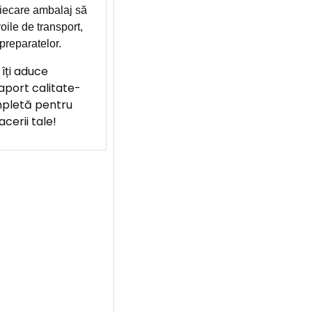
 fiecare ambalaj să
oile de transport,
preparatelor.
îți aduce
raport calitate-
mpletă pentru
cerii tale!