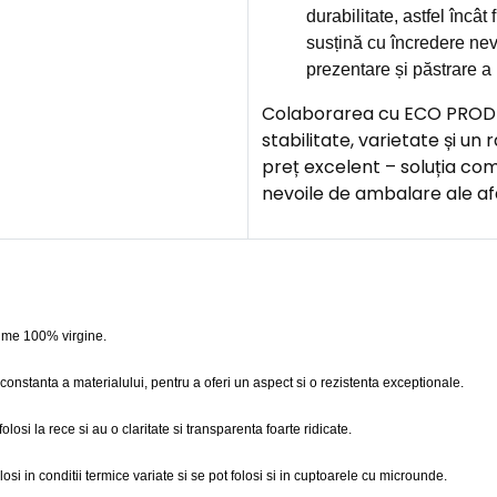
durabilitate, astfel încât
susțină cu încredere nev
prezentare și păstrare a 
Colaborarea cu ECO PROD 
stabilitate, varietate și un 
preț excelent – soluția co
nevoile de ambalare ale afa
prime 100% virgine.
i constanta a materialului, pentru a oferi un aspect si o rezistenta exceptionale.
osi la rece si au o claritate si transparenta foarte ridicate.
osi in conditii termice variate si se pot folosi si in cuptoarele cu microunde.