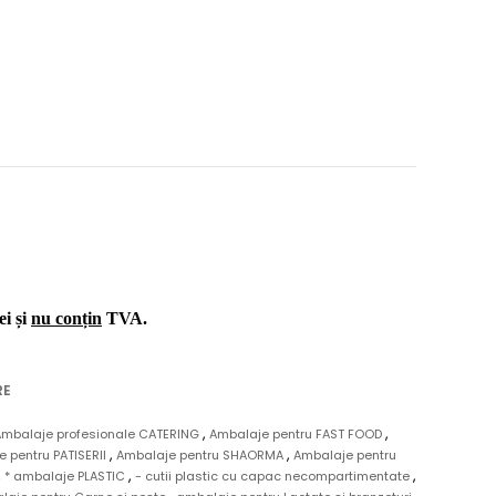
ei și
nu conțin
TVA.
RE
,
,
Ambalaje profesionale CATERING
Ambalaje pentru FAST FOOD
,
,
 pentru PATISERII
Ambalaje pentru SHAORMA
Ambalaje pentru
,
,
,
* ambalaje PLASTIC
- cutii plastic cu capac necompartimentate