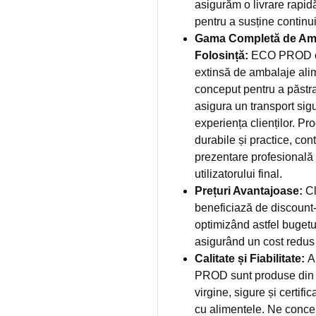
asigurăm o livrare rapid
pentru a susține continuit
Gama Completă de Amb
Folosință:
ECO PROD ofe
extinsă de ambalaje alim
conceput pentru a păstr
asigura un transport sigu
experiența clienților. Pr
durabile și practice, cont
prezentare profesională ș
utilizatorului final.
Prețuri Avantajoase:
Cl
beneficiază de discount-u
optimizând astfel bugetu
asigurând un cost redus
Calitate și Fiabilitate:
A
PROD sunt produse din 
virgine, sigure și certifi
cu alimentele. Ne concen