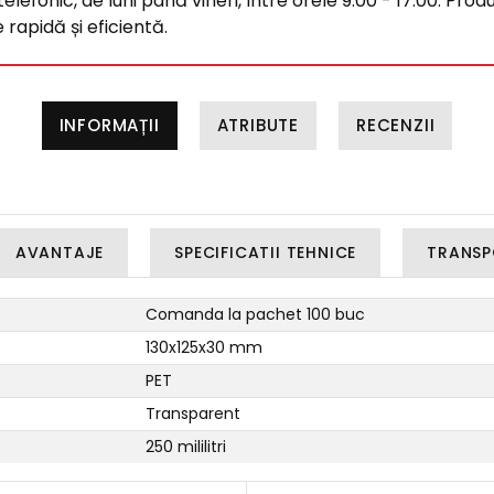
efonic, de luni până vineri, între orele 9:00 - 17:00. Produ
rapidă și eficientă.
INFORMAȚII
ATRIBUTE
RECENZII
AVANTAJE
SPECIFICATII TEHNICE
TRANSP
Comanda la pachet 100 buc
130x125x30 mm
PET
Transparent
250 mililitri