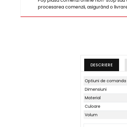
Poți plasa comenzi online non-stop sau tel
procesarea comenzii, asigurând o livrare 
DESCRIERE
Optiuni de comanda
Dimensiuni
Material
Culoare
Volum