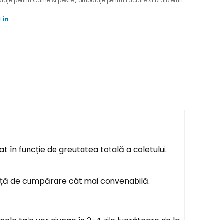
,
laje pentru Carne si peste
ambalaje pentru Lactate si branzeturi
 in
t în funcție de greutatea totală a coletului.
ență de cumpărare cât mai convenabilă.