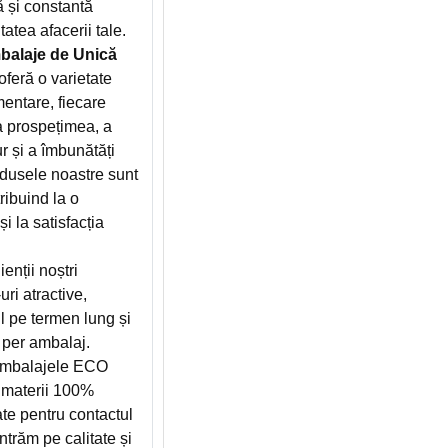
ă și constantă
atea afacerii tale.
alaje de Unică
ră o varietate
entare, fiecare
a prospețimea, a
r și a îmbunătăți
odusele noastre sunt
ribuind la o
i la satisfacția
ienții noștri
ri atractive,
l pe termen lung și
 per ambalaj.
mbalajele ECO
materii 100%
cate pentru contactul
trăm pe calitate și