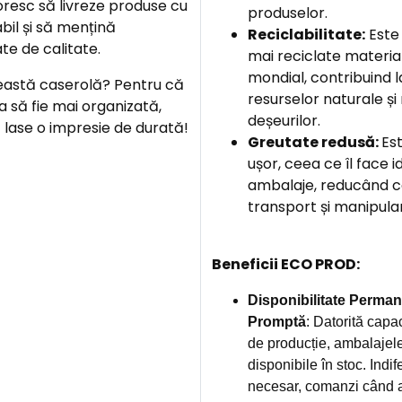
oresc să livreze produse cu
produselor.
il și să mențină
Reciclabilitate:
Este 
te de calitate.
mai reciclate material
mondial, contribuind 
eastă caserolă? Pentru că
resurselor naturale ș
ea să fie mai organizată,
deșeurilor.
ă lase o impresie de durată!
Greutate redusă:
Es
ușor, ceea ce îl face 
ambalaje, reducând co
transport și manipula
Beneficii ECO PROD:
Disponibilitate Perman
Promptă
: Datorită capac
de producție, ambalajel
disponibile în stoc. Indi
necesar, comanzi când ai