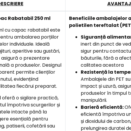
DESCRIERE
AVANTAJ
ac Rabatabil 250 ml
Beneficiile ambalajelor 
polietilen tereftalat (PET
l cu capac rabatabil este
pentru ambalarea porțiilor
Siguranță alimenta
lor individuale. Ideală
inert din punct de ved
ituri, aperitive sau gustări,
sigur pentru contactul
 asigură o prezentare
băuturile, fără a afec
nală a produselor. Designul
calitatea acestora
arent permite clienților
Rezistență la tempe
nutul, evidențiind
Ambalajele din PET sun
itatea fiecărui preparat.
impact și uzură, asigu
produselor în timpul t
oferă o sigilare practică,
manipulării.
ul împotriva scurgerilor și
Barieră eficientă:
Of
tele intacte până la
eficientă împotriva umi
egere esențială pentru
și dioxidului de carbon
g, patiserii, cofetării sau
prelungirea duratei de