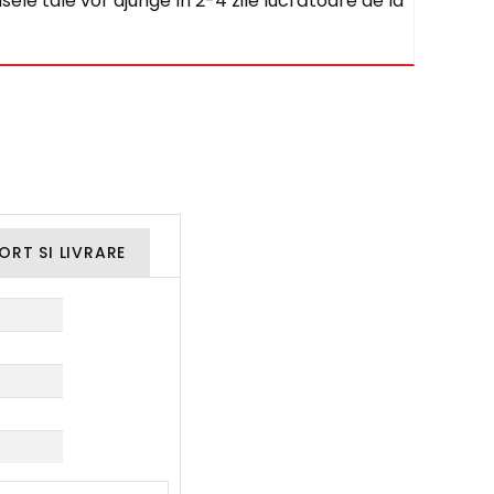
sele tale vor ajunge în 2-4 zile lucrătoare de la
ORT SI LIVRARE