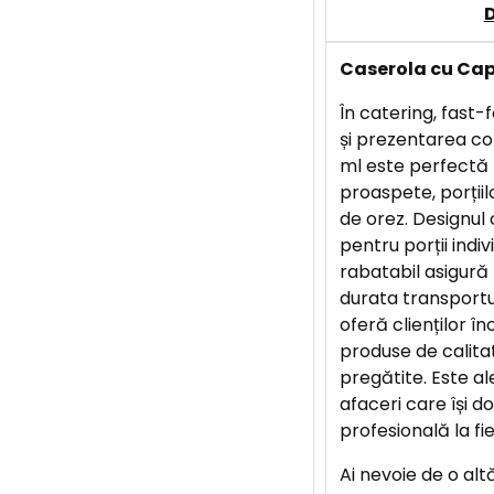
Caserola cu Cap
În catering, fast-f
și prezentarea c
ml este perfectă 
proaspete, porțiil
de orez. Designul
pentru porții indi
rabatabil asigură
durata transportu
oferă clienților 
produse de calita
pregătite. Este a
afaceri care își d
profesională la fie
Ai nevoie de o al