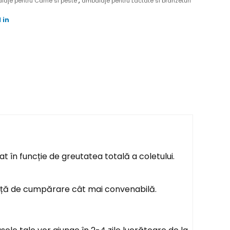
,
laje pentru Carne si peste
ambalaje pentru Lactate si branzeturi
 in
t în funcție de greutatea totală a coletului.
ență de cumpărare cât mai convenabilă.