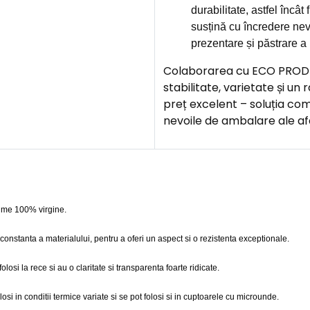
durabilitate, astfel încât
susțină cu încredere nev
prezentare și păstrare a 
Colaborarea cu ECO PROD 
stabilitate, varietate și un 
preț excelent – soluția co
nevoile de ambalare ale afa
prime 100% virgine.
i constanta a materialului, pentru a oferi un aspect si o rezistenta exceptionale.
osi la rece si au o claritate si transparenta foarte ridicate.
osi in conditii termice variate si se pot folosi si in cuptoarele cu microunde.