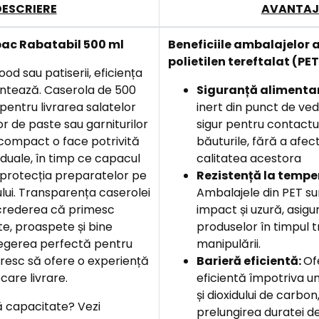
DESCRIERE
AVANTAJ
ac Rabatabil 500 ml
Beneficiile ambalajelor 
polietilen tereftalat (PET
ood sau patiserii, eficiența
ontează. Caserola de 500
Siguranță alimenta
pentru livrarea salatelor
inert din punct de ved
or de paste sau garniturilor
sigur pentru contactul
 compact o face potrivită
băuturile, fără a afec
viduale, în timp ce capacul
calitatea acestora
 protecția preparatelor pe
Rezistență la tempe
lui. Transparența caserolei
Ambalajele din PET sun
încrederea că primesc
impact și uzură, asigu
te, proaspete și bine
produselor în timpul t
legerea perfectă pentru
manipulării.
oresc să ofere o experiență
Barieră eficientă:
Of
care livrare.
eficientă împotriva umi
și dioxidului de carbon
tă capacitate? Vezi
prelungirea duratei de