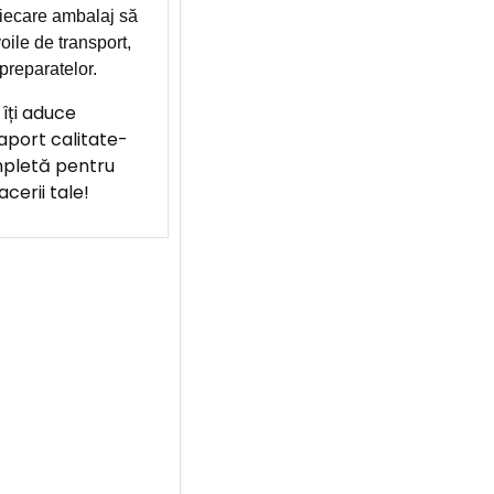
 fiecare ambalaj să
oile de transport,
preparatelor.
îți aduce
raport calitate-
mpletă pentru
cerii tale!