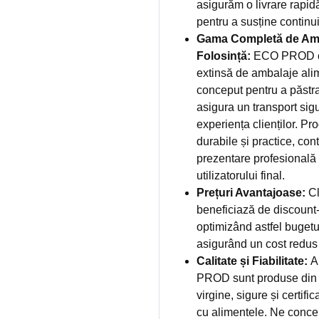
asigurăm o livrare rapid
pentru a susține continuit
Gama Completă de Amb
Folosință:
ECO PROD ofe
extinsă de ambalaje alim
conceput pentru a păstr
asigura un transport sigu
experiența clienților. Pr
durabile și practice, cont
prezentare profesională ș
utilizatorului final.
Prețuri Avantajoase:
Cl
beneficiază de discount-u
optimizând astfel bugetu
asigurând un cost redus
Calitate și Fiabilitate:
A
PROD sunt produse din 
virgine, sigure și certifi
cu alimentele. Ne concen