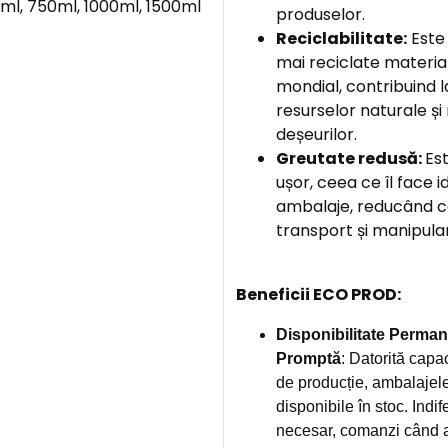
ml, 750ml, 1000ml, 1500ml
produselor.
Reciclabilitate:
Este 
mai reciclate material
mondial, contribuind 
resurselor naturale ș
deșeurilor.
Greutate redusă:
Es
ușor, ceea ce îl face 
ambalaje, reducând co
transport și manipula
Beneficii ECO PROD:
Disponibilitate Perman
Promptă
: Datorită capac
de producție, ambalajel
disponibile în stoc. Indi
necesar, comanzi când ai