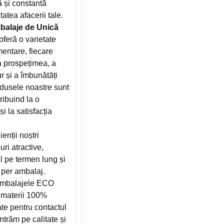
ă și constantă
atea afacerii tale.
alaje de Unică
ră o varietate
entare, fiecare
a prospețimea, a
r și a îmbunătăți
odusele noastre sunt
ribuind la o
i la satisfacția
ienții noștri
ri atractive,
l pe termen lung și
 per ambalaj.
mbalajele ECO
materii 100%
cate pentru contactul
trăm pe calitate și