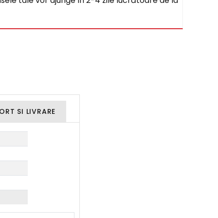
sele tale vor ajunge în 2-4 zile lucrătoare de la
ORT SI LIVRARE