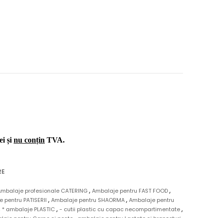
ei și
nu conțin
TVA.
RE
,
,
Ambalaje profesionale CATERING
Ambalaje pentru FAST FOOD
,
,
 pentru PATISERII
Ambalaje pentru SHAORMA
Ambalaje pentru
,
,
,
* ambalaje PLASTIC
- cutii plastic cu capac necompartimentate