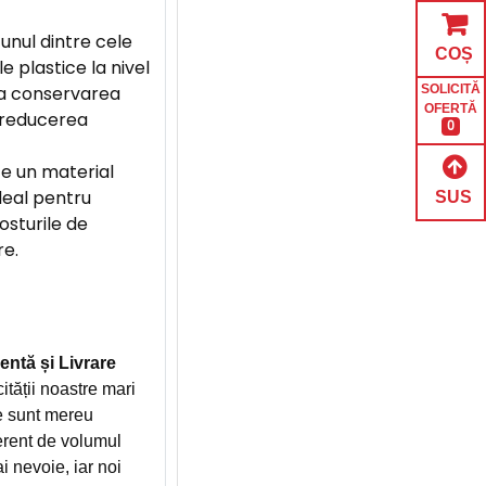
unul dintre cele
COȘ
e plastice la nivel
la conservarea
SOLICITĂ
OFERTĂ
i reducerea
0
te un material
ideal pentru
SUS
sturile de
re.
entă și Livrare
ității noastre mari
e sunt mereu
ferent de volumul
 nevoie, iar noi