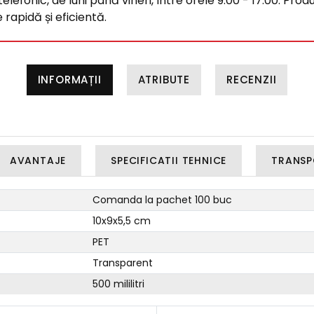
efonic, de luni până vineri, între orele 9:00 - 17:00. Produ
rapidă și eficientă.
INFORMAȚII
ATRIBUTE
RECENZII
AVANTAJE
SPECIFICATII TEHNICE
TRANSP
Comanda la pachet 100 buc
10x9x5,5 cm
PET
Transparent
500 mililitri