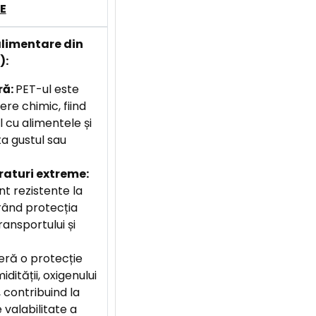
E
alimentare din
):
ră:
PET-ul este
ere chimic, fiind
 cu alimentele și
ta gustul sau
raturi extreme:
t rezistente la
rând protecția
ransportului și
eră o protecție
dității, oxigenului
, contribuind la
 valabilitate a