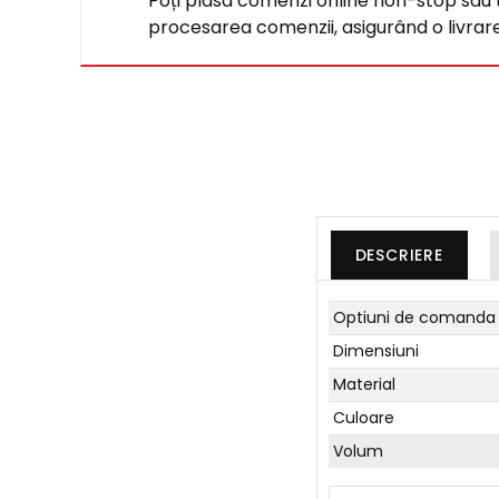
Poți plasa comenzi online non-stop sau tel
procesarea comenzii, asigurând o livrare 
DESCRIERE
Optiuni de comanda
Dimensiuni
Material
Culoare
Volum