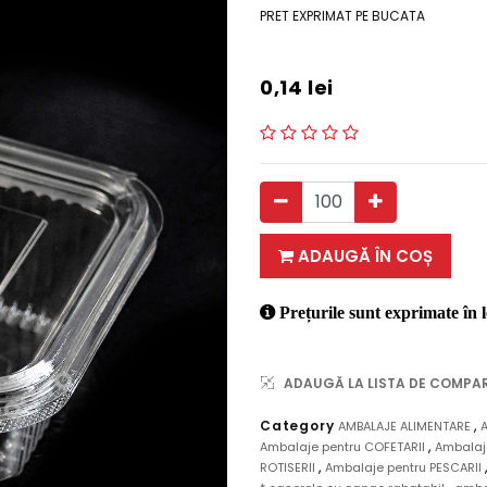
PRET EXPRIMAT PE BUCATA
0,14
lei
ADAUGĂ ÎN COȘ
Prețurile sunt exprimate în l
ADAUGĂ LA LISTA DE COMPA
,
Category
AMBALAJE ALIMENTARE
,
Ambalaje pentru COFETARII
Ambalaje
,
ROTISERII
Ambalaje pentru PESCARII