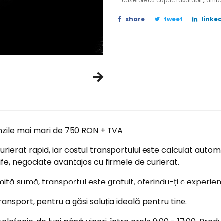
,
* caserole cu capac rabatabil
amba
share
tweet
linked
nzile mai mari de 750 RON + TVA
ierat rapid, iar costul transportului este calculat automa
ife, negociate avantajos cu firmele de curierat.
tă sumă, transportul este gratuit, oferindu-ți o experi
ransport, pentru a găsi soluția ideală pentru tine.