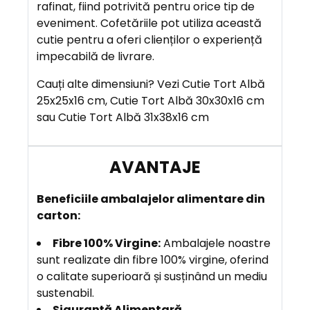
R
rafinat, fiind potrivită pentru orice tip de
E
eveniment. Cofetăriile pot utiliza această
cutie pentru a oferi clienților o experiență
impecabilă de livrare.
A
V
Cauți alte dimensiuni? Vezi Cutie Tort Albă
A
25x25x16 cm, Cutie Tort Albă 30x30x16 cm
N
sau Cutie Tort Albă 31x38x16 cm
T
A
J
E
Beneficiile
ambalajelor alimentare din
carton:
Fibre 100% Virgine:
Ambalajele noastre
sunt realizate din fibre 100% virgine, oferind
o calitate superioară și susținând un mediu
sustenabil.
Siguranță Alimentară