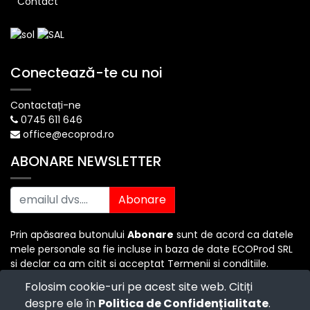
Contact
Conectează-te cu noi
Contactați-ne
0745 611 646
office@ecoprod.ro
ABONARE NEWSLETTER
Abonare
Prin apăsarea butonului
Abonare
sunt de acord ca datele
mele personale sa fie incluse in baza de date ECOProd SRL
si declar ca am citit si acceptat Termenii si conditiile.
Folosim cookie-uri pe acest site web. Citiți
despre ele în
Politica de Confidențialitate
.
Copyright ©
ECO PROD SRL
-
Termenii si Conditiile
-