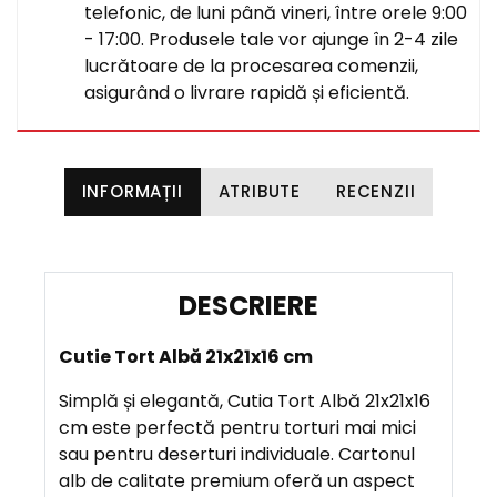
telefonic, de luni până vineri, între orele 9:00
- 17:00. Produsele tale vor ajunge în 2-4 zile
lucrătoare de la procesarea comenzii,
asigurând o livrare rapidă și eficientă.
INFORMAȚII
ATRIBUTE
RECENZII
D
E
Cutie Tort Albă 21x21x16 cm
S
C
Simplă și elegantă, Cutia Tort Albă 21x21x16
R
cm este perfectă pentru torturi mai mici
I
sau pentru deserturi individuale. Cartonul
E
alb de calitate premium oferă un aspect