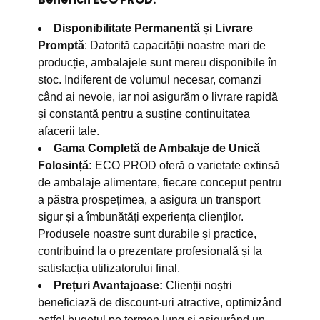
Disponibilitate Permanentă și Livrare
Promptă
: Datorită capacității noastre mari de
producție, ambalajele sunt mereu disponibile în
stoc. Indiferent de volumul necesar, comanzi
când ai nevoie, iar noi asigurăm o livrare rapidă
și constantă pentru a susține continuitatea
afacerii tale.
Gama Completă de Ambalaje de Unică
Folosință:
ECO PROD oferă o varietate extinsă
de ambalaje alimentare, fiecare conceput pentru
a păstra prospețimea, a asigura un transport
sigur și a îmbunătăți experiența clienților.
Produsele noastre sunt durabile și practice,
contribuind la o prezentare profesională și la
satisfacția utilizatorului final.
Prețuri Avantajoase:
Clienții noștri
beneficiază de discount-uri atractive, optimizând
astfel bugetul pe termen lung și asigurând un