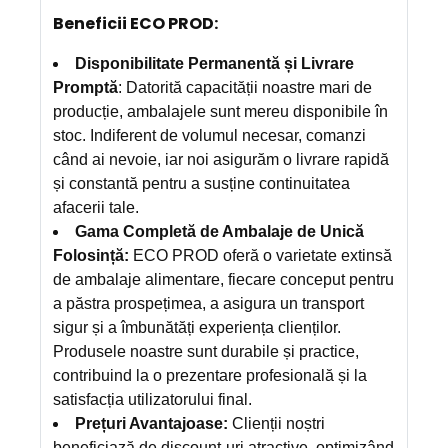
Beneficii ECO PROD:
Disponibilitate Permanentă și Livrare
Promptă
: Datorită capacității noastre mari de
producție, ambalajele sunt mereu disponibile în
stoc. Indiferent de volumul necesar, comanzi
când ai nevoie, iar noi asigurăm o livrare rapidă
și constantă pentru a susține continuitatea
afacerii tale.
Gama Completă de Ambalaje de Unică
Folosință:
ECO PROD oferă o varietate extinsă
de ambalaje alimentare, fiecare conceput pentru
a păstra prospețimea, a asigura un transport
sigur și a îmbunătăți experiența clienților.
Produsele noastre sunt durabile și practice,
contribuind la o prezentare profesională și la
satisfacția utilizatorului final.
Prețuri Avantajoase:
Clienții noștri
beneficiază de discount-uri atractive, optimizând