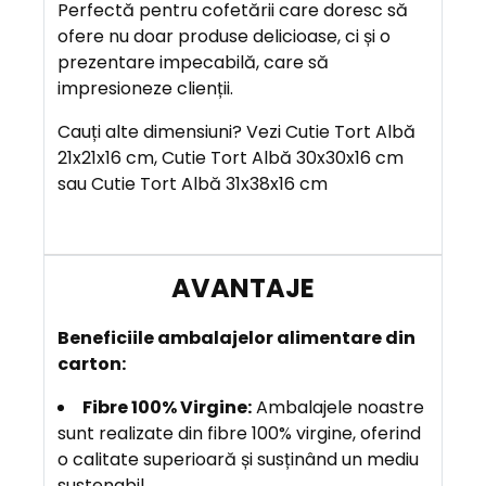
R
Perfectă pentru cofetării care doresc să
E
ofere nu doar produse delicioase, ci și o
prezentare impecabilă, care să
impresioneze clienții.
A
V
Cauți alte dimensiuni? Vezi Cutie Tort Albă
A
21x21x16 cm, Cutie Tort Albă 30x30x16 cm
N
sau Cutie Tort Albă 31x38x16 cm
T
A
J
E
Beneficiile
ambalajelor alimentare din
carton:
Fibre 100% Virgine:
Ambalajele noastre
sunt realizate din fibre 100% virgine, oferind
o calitate superioară și susținând un mediu
sustenabil.