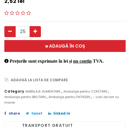
2,52
lei
ADAUGĂ ÎN COȘ
Prețurile sunt exprimate în lei și
nu conțin
TVA.
ADAUGĂ LA LISTA DE COMPARE
,
,
Category
AMBALAJE ALIMENTARE
Ambalaje pentru COFETARII
,
,
Ambalaje pentru BRUTARII
Ambalaje pentru PATISERII
- cutii de tort cu
maner
share
tweet
linked in
TRANSPORT GRATUIT