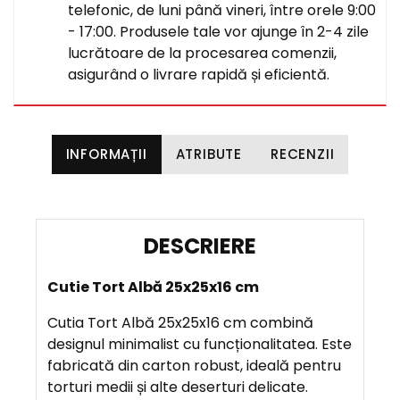
telefonic, de luni până vineri, între orele 9:00
- 17:00. Produsele tale vor ajunge în 2-4 zile
lucrătoare de la procesarea comenzii,
asigurând o livrare rapidă și eficientă.
INFORMAȚII
ATRIBUTE
RECENZII
D
E
Cutie Tort Albă 25x25x16 cm
S
C
Cutia Tort Albă 25x25x16 cm combină
R
designul minimalist cu funcționalitatea. Este
I
fabricată din carton robust, ideală pentru
E
torturi medii și alte deserturi delicate.