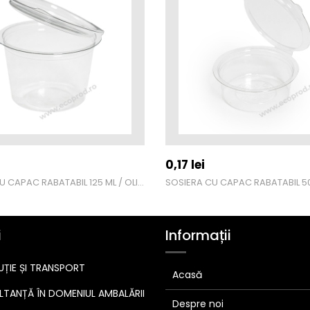
0,17
lei
SOSIERA CU CAPAC RABATABIL 125 ML / OLI125
i
Informații
UȚIE ȘI TRANSPORT
Acasă
TANȚĂ ÎN DOMENIUL AMBALĂRII
Despre noi