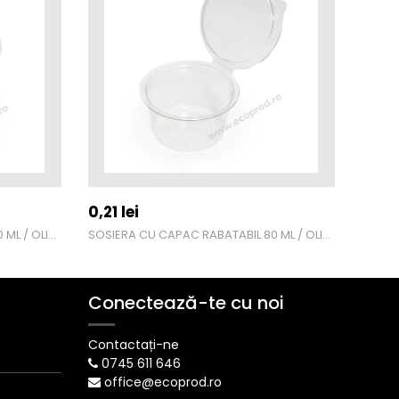
0,21
lei
0,07
SOSIERA CU CAPAC RABATABIL 50 ML / OLI50
SOSIERA CU CAPAC RABATABIL 80 ML / OLI80
SOSIE
Conectează-te cu noi
Contactați-ne
0745 611 646
office@ecoprod.ro