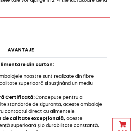
sele tale vor ajunge în 2-4 zile lucrătoare de la
AVANTAJE
alimentare din carton:
mbalajele noastre sunt realizate din fibre
 calitate superioară și susținând un mediu
ă Certificată:
Concepute pentru a
lte standarde de siguranță, aceste ambalaje
u contactul direct cu alimentele.
 de calitate excepțională,
aceste
ență superioară și o durabilitate constantă,