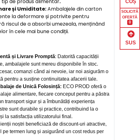
 tip de produs alimentar
.
COȘ
mare și Umiditate:
Ambalajele din carton
SOLICITĂ
nte la deformare și potrivite pentru
OFERTĂ
0
ără riscul de a absorbi umezeala, menținând
or în cele mai bune condiții.
SUS
entă și Livrare Promptă
: Datorită capacității
e, ambalajele sunt mereu disponibile în stoc.
cesar, comanzi când ai nevoie, iar noi asigurăm o
tă pentru a susține continuitatea afacerii tale.
alaje de Unică Folosință:
ECO PROD oferă o
alaje alimentare, fiecare conceput pentru a păstra
n transport sigur și a îmbunătăți experiența
stre sunt durabile și practice, contribuind la o
 la satisfacția utilizatorului final.
ienții noștri beneficiază de discount-uri atractive,
l pe termen lung și asigurând un cost redus per