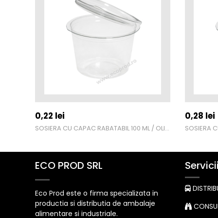
0,22
lei
0,28
lei
SOSIERA CU CAPAC RABATABIL 100 ML / OLI100
ECO PROD SRL
Servici
DISTRIB
Eco Prod este o firma specializata in
productia si distributia de ambalaje
CONSUL
alimentare si industriale.