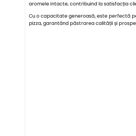
aromele intacte, contribuind la satisfacția clie
Cu o capacitate generoasă, este perfectă pe
pizza, garantând păstrarea calității și prospe