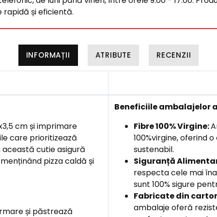
efonic, de luni până vineri, între orele 9:00 - 17:00. Produ
rapidă și eficientă.
INFORMAȚII
ATRIBUTE
RECENZII
B
eneficiile ambalajelor 
x3,5 cm și imprimare
Fibre 100% Virgine:
A
le care prioritizează
100%virgine, oferind o
, această cutie asigură
sustenabil.
, menținând pizza caldă și
Siguranță Alimentar
respecta cele mai îna
sunt 100% sigure pentr
Fabricate din carton
ambalaje oferă rezist
ormare și păstrează