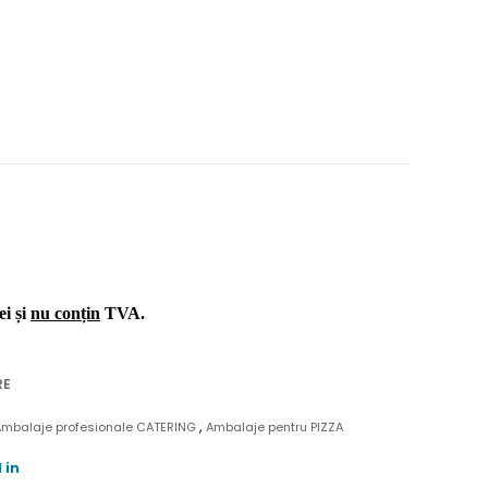
ei și
nu conțin
TVA.
RE
,
Ambalaje profesionale CATERING
Ambalaje pentru PIZZA
 in