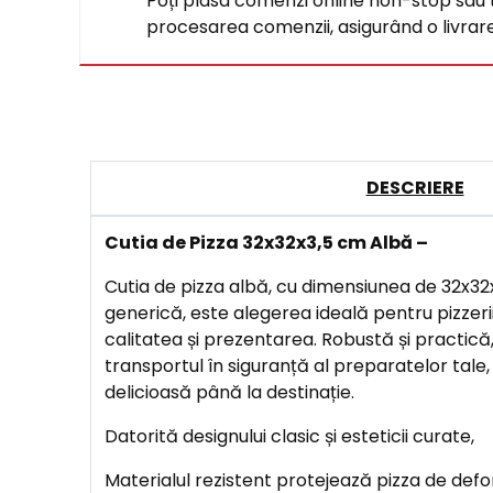
Poți plasa comenzi online non-stop sau tel
procesarea comenzii, asigurând o livrare 
DESCRIERE
Cutia de Pizza 32x32x3,5 cm Albă –
Cutia de pizza albă, cu dimensiunea de 32x32
generică, este alegerea ideală pentru pizzerii
calitatea și prezentarea. Robustă și practică
transportul în siguranță al preparatelor tale
delicioasă până la destinație.
Datorită designului clasic și esteticii curate,
Materialul rezistent protejează pizza de def