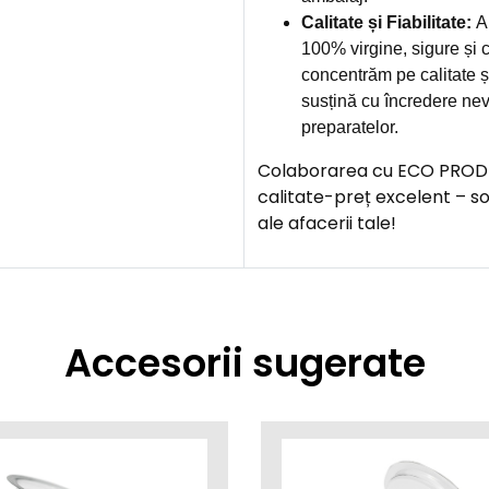
Calitate și Fiabilitate:
Am
100% virgine, sigure și c
concentrăm pe calitate și
susțină cu încredere nev
preparatelor.
Colaborarea cu ECO PROD îți
calitate-preț excelent – s
ale afacerii tale!
Accesorii sugerate