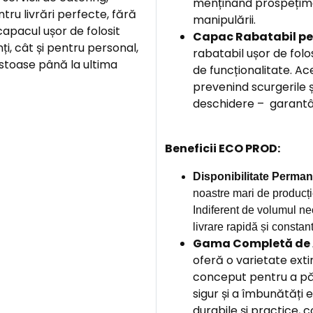
menținând prospețimea
tru livrări perfecte, fără
manipulării.
pacul ușor de folosit
Capac Rabatabil pen
i, cât și pentru personal,
rabatabil ușor de folo
stoase până la ultima
de funcționalitate. Ac
prevenind scurgerile ș
deschidere – garantân
Beneficii ECO PROD:
Disponibilitate Perman
noastre mari de producți
Indiferent de volumul ne
livrare rapidă și constan
Gama Completă de A
oferă o varietate ext
conceput pentru a pă
sigur și a îmbunătăți 
durabile și practice, 