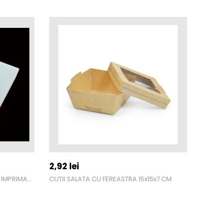
2,92
lei
CUTII PIZZA 32X32X3,5 CM ALBA / IMPRIMARE GENERICA
CUTII SALATA CU FEREASTRA 15x15x7 CM