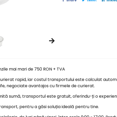
share
tweet
linked
nzile mai mari de 750 RON + TVA
ierat rapid, iar costul transportului este calculat automa
ife, negociate avantajos cu firmele de curierat.
tă sumă, transportul este gratuit, oferindu-ți o experi
ransport, pentru a găsi soluția ideală pentru tine.