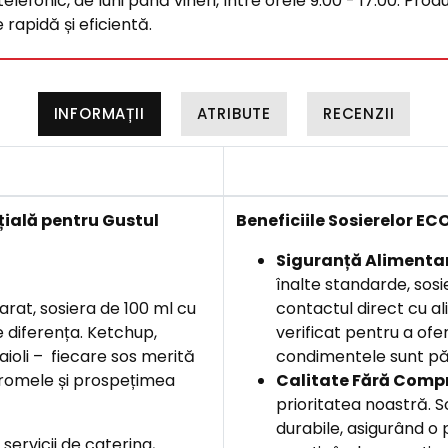
efonic, de luni până vineri, între orele 9:00 - 17:00. Produ
rapidă și eficientă.
INFORMAȚII
ATRIBUTE
RECENZII
țială pentru Gustul
B
eneficiile
Sosierelor EC
Siguranță Alimenta
înalte standarde, sos
arat, sosiera de 100 ml cu
contactul direct cu al
 diferența. Ketchup,
verificat pentru a ofer
aioli – fiecare sos merită
condimentele sunt păs
aromele și prospețimea
Calitate Fără Comp
prioritatea noastră. S
durabile, asigurând o 
 servicii de catering,