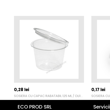
0,28
lei
0,17
lei
SOSIERA CU CAPAC RABATABIL 125 ML / OLI125
SOSIERA CU
ECO PROD SRL
Servici