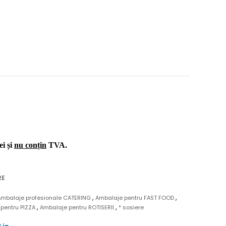
ei și
nu conțin
TVA.
RE
,
,
Ambalaje profesionale CATERING
Ambalaje pentru FAST FOOD
,
,
pentru PIZZA
Ambalaje pentru ROTISERII
* sosiere