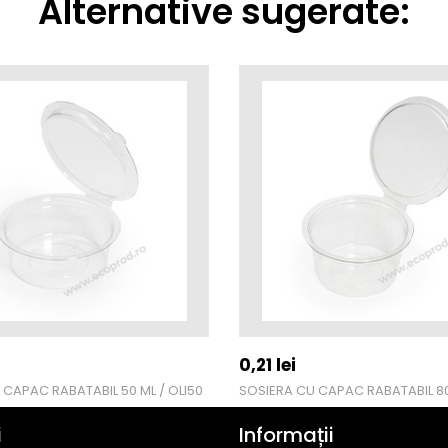
Alternative sugerate:
0,21
lei
 CAPAC RABATABIL 50 ML / OLI50
SOSIERA CU CAPAC RABATABIL 80
i
Informații