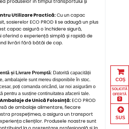
 produselor în timpul transportului și
tru Utilizare Practică:
Cu un capac
sit, sosierelor ECO PROD li se adaugă un plus
est capac asigură o închidere sigură,
i oferind o experiență simplă și rapidă de
d livrări fără bătăi de cap.
entă și Livrare Promptă
: Datorită capacității
COȘ
e, ambalajele sunt mereu disponibile în stoc.
cesar, poți comanda oricând, iar noi asigurăm o
SOLICITĂ
tă pentru a susține continuitatea afacerii tale.
OFERTĂ
0
mbalaje de Unică Folosință:
ECO PROD
insă de ambalaje alimentare, fiecare
stra prospețimea, a asigura un transport
SUS
experiența clienților. Produsele noastre sunt
contribuind la o prezentare profesională și la