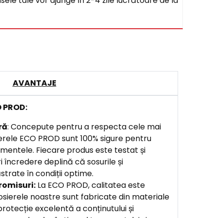
sele tale vor ajunge în 2-4 zile lucrătoare de la
AVANTAJE
O PROD:
ră
: Concepute pentru a respecta cele mai
ierele ECO PROD sunt 100% sigure pentru
imentele. Fiecare produs este testat și
i încredere deplină că sosurile și
trate în condiții optime.
romisuri
:
La ECO PROD, calitatea este
osierele noastre sunt fabricate din materiale
protecție excelentă a conținutului și