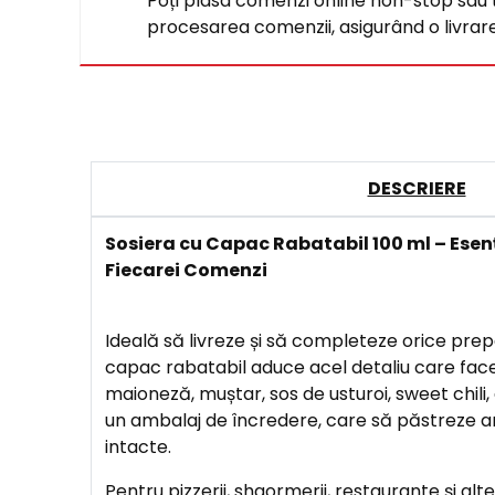
Poți plasa comenzi online non-stop sau tel
procesarea comenzii, asigurând o livrare 
DESCRIERE
Sosiera cu Capac Rabatabil 100 ml – Esen
Fiecarei Comenzi
Ideală să livreze și să completeze orice prep
capac rabatabil aduce acel detaliu care face
maioneză, muștar, sos de usturoi, sweet chili, 
un ambalaj de încredere, care să păstreze 
intacte.
Pentru pizzerii, shaormerii, restaurante și alte