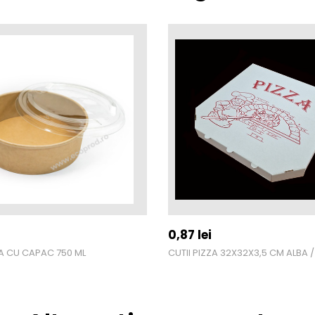
0,87
lei
A CU CAPAC 750 ML