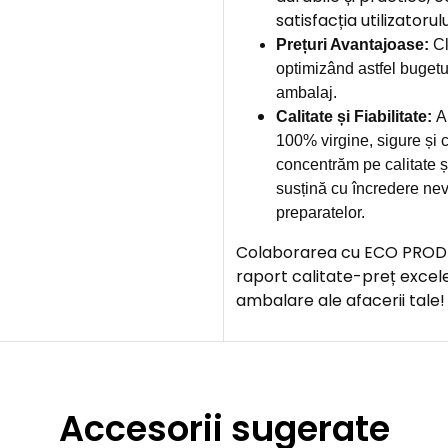
satisfacția utilizatorului
Prețuri Avantajoase:
Cl
optimizând astfel bugetu
ambalaj.
Calitate și Fiabilitate:
A
100% virgine, sigure și c
concentrăm pe calitate și
susțină cu încredere nev
preparatelor.
Colaborarea cu ECO PROD îț
raport calitate-preț excel
ambalare ale afacerii tale!
Accesorii sugerate