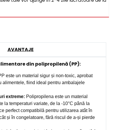
sele tale vor ajunge în 2-4 zile lucrătoare de la
AVANTAJE
alimentare din polipropilenă (PP):
P este un material sigur și non-toxic, aprobat
u alimentele, fiind ideal pentru ambalajele
uri extreme:
Polipropilena este un material
ste la temperaturi variate, de la -10°C până la
e perfect compatibilă pentru utilizarea atât în
t și în congelatoare, fără riscul de a-și pierde