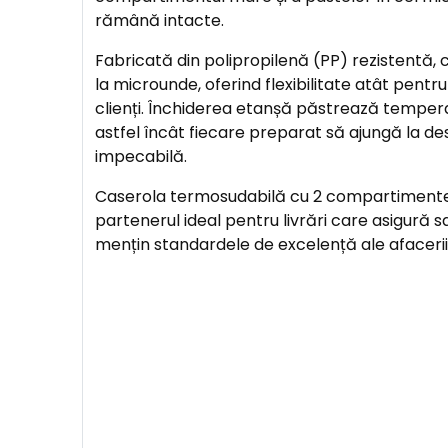
rămână intacte.
Fabricată din polipropilenă (PP) rezistentă, c
la microunde, oferind flexibilitate atât pentru
clienți. Închiderea etanșă păstrează temper
astfel încât fiecare preparat să ajungă la de
impecabilă.
Caserola termosudabilă cu 2 compartiment
partenerul ideal pentru livrări care asigură sat
mențin standardele de excelență ale afacerii 