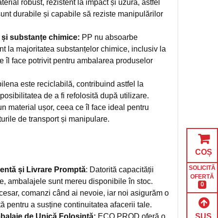
erial robust, rezistent la impact și uzură, astfel
unt durabile și capabile să reziste manipulărilor
 și substanțe chimice:
PP nu absoarbe
t la majoritatea substanțelor chimice, inclusiv la
ce îl face potrivit pentru ambalarea produselor
lena este reciclabilă, contribuind astfel la
osibilitatea de a fi refolosită după utilizare.
n material ușor, ceea ce îl face ideal pentru
rile de transport și manipulare.
COȘ
SOLICITĂ
entă și Livrare Promptă
: Datorită capacității
OFERTĂ
e, ambalajele sunt mereu disponibile în stoc.
0
cesar, comanzi când ai nevoie, iar noi asigurăm o
tă pentru a susține continuitatea afacerii tale.
SUS
alaje de Unică Folosință:
ECO PROD oferă o