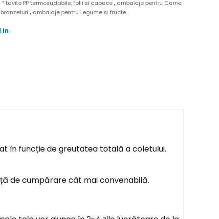
,
,
* tavite PP termosudabile, folii si capace
ambalaje pentru Carne
,
 branzeturi
ambalaje pentru Legume si fructe
 in
t în funcție de greutatea totală a coletului.
ență de cumpărare cât mai convenabilă.