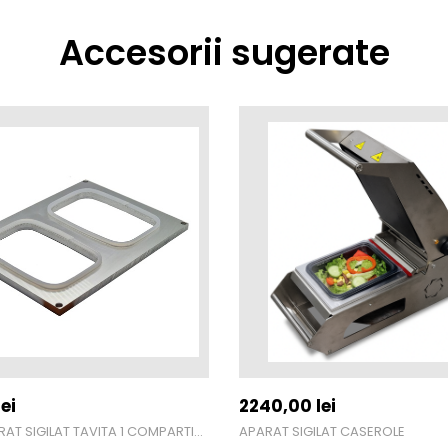
Accesorii sugerate
ei
2240,00
lei
RAMA APARAT SIGILAT TAVITA 1 COMPARTIMENT 160X111
APARAT SIGILAT CASEROLE