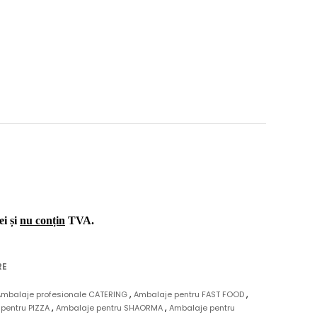
ei și
nu conțin
TVA.
RE
,
,
Ambalaje profesionale CATERING
Ambalaje pentru FAST FOOD
,
,
pentru PIZZA
Ambalaje pentru SHAORMA
Ambalaje pentru