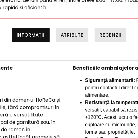
efonic, de luni până vineri, între orele 9:00 - 17:00. Produ
rapidă și eficientă.
INFORMAȚII
ATRIBUTE
RECENZII
mente
B
eneficiile ambalajelor 
Siguranță alimentară:
P
pentru contactul direct c
alimentare.
ri din domeniul HoReCa și
Rezistență la temperat
ile, fără compromisuri în
versatil, capabil să rezi
ră o versatilitate
+120°C. Acest lucru o fac
pal de garnitură sau, în
cuptoare cu microunde, câ
i de ramen în
forma sau proprietățile.
, astfel încât aromele să