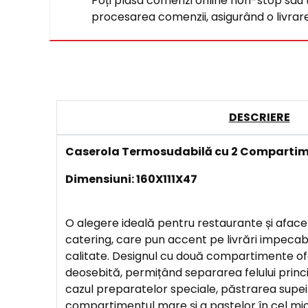
Poți plasa comenzi online non-stop sau tel
procesarea comenzii, asigurând o livrare 
DESCRIERE
Caserola Termosudabilă cu 2 Comparti
Dimensiuni: 160X111X47
O alegere ideală pentru restaurante și aface
catering, care pun accent pe livrări impecab
calitate. Designul cu două compartimente ofe
deosebită, permițând separarea felului princi
cazul preparatelor speciale, păstrarea supe
compartimentul mare și a pastelor în cel mic