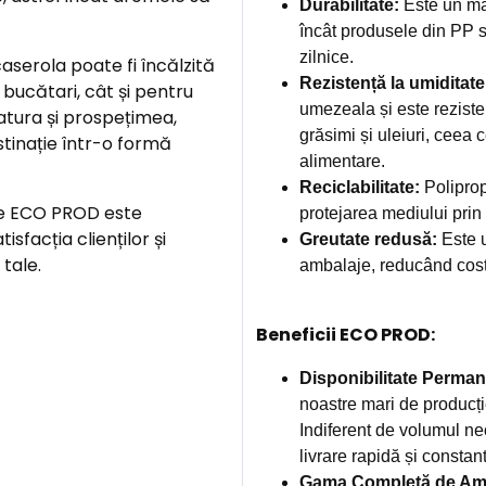
Durabilitate:
Este un mat
încât produsele din PP s
zilnice.
aserola poate fi încălzită
Rezistență la umiditate
 bucătari, cât și pentru
umezeala și este rezisten
atura și prospețimea,
grăsimi și uleiuri, ceea 
stinație într-o formă
alimentare.
Reciclabilitate:
Polipropi
e ECO PROD este
protejarea mediului prin p
isfacția clienților și
Greutate redusă:
Este u
tale.
ambalaje, reducând costu
Beneficii ECO PROD:
Disponibilitate Perman
noastre mari de producți
Indiferent de volumul ne
livrare rapidă și constan
Gama Completă de Amb