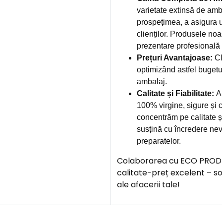
varietate extinsă de amb
prospețimea, a asigura u
clienților. Produsele noa
prezentare profesională și
Prețuri Avantajoase:
Cl
optimizând astfel bugetu
ambalaj.
Calitate și Fiabilitate:
Am
100% virgine, sigure și c
concentrăm pe calitate și
susțină cu încredere nev
preparatelor.
Colaborarea cu ECO PROD îți
calitate-preț excelent – s
ale afacerii tale!