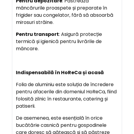
Pentru depozitare
: Păstrează
mâncărurile proaspete și preparate în
frigider sau congelator, fără să absoarbă
mirosuri străine.
Pentru transport
: Asigură protecție
termică și igienică pentru livrările de
mâncare.
Indispensabilă în HoReCa și acasă
Folia de aluminiu este soluția de încredere
pentru afacerile din domeniul HoReCa, fiind
folosită zilnic în restaurante, catering și
patiserii.
De asemenea, este esențială în orice
bucătărie casnică pentru gospodinele
care doresc să gătească și să păstreze