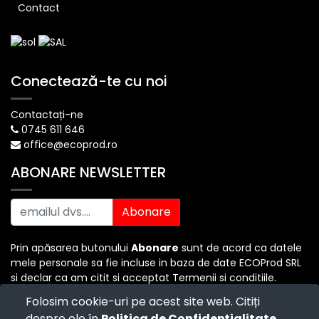
Contact
Conectează-te cu noi
Contactați-ne
0745 611 646
office@ecoprod.ro
ABONARE NEWSLETTER
Abonare
Prin apăsarea butonului
Abonare
sunt de acord ca datele
mele personale sa fie incluse in baza de date ECOProd SRL
si declar ca am citit si acceptat Termenii si conditiile.
Folosim cookie-uri pe acest site web. Citiți
despre ele în
Politica de Confidențialitate
.