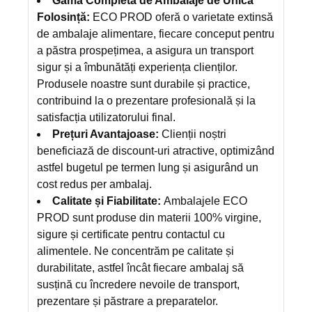
Gama Completă de Ambalaje de Unică
Folosință:
ECO PROD oferă o varietate extinsă
de ambalaje alimentare, fiecare conceput pentru
a păstra prospețimea, a asigura un transport
sigur și a îmbunătăți experiența clienților.
Produsele noastre sunt durabile și practice,
contribuind la o prezentare profesională și la
satisfacția utilizatorului final.
Prețuri Avantajoase:
Clienții noștri
beneficiază de discount-uri atractive, optimizând
astfel bugetul pe termen lung și asigurând un
cost redus per ambalaj.
Calitate și Fiabilitate:
Ambalajele ECO
PROD sunt produse din materii 100% virgine,
sigure și certificate pentru contactul cu
alimentele. Ne concentrăm pe calitate și
durabilitate, astfel încât fiecare ambalaj să
susțină cu încredere nevoile de transport,
prezentare și păstrare a preparatelor.