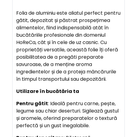
R
I
Folia de aluminiu este aliatul perfect pentru
E
gătit, depozitat și păstrat prospețimea
R
alimentelor, fiind indispensabilă atât în
E
bucătăriile profesionale din domeniul
HoReCa, cât și în cele de uz casnic. Cu
proprietăți versatile, această folie îți oferă
A
posibilitatea de a pregăti preparate
V
savuroase, de a menține aroma
A
ingredientelor și de a proteja mâncărurile
N
în timpul transportului sau depozitării.
T
A
Utilizare în bucătăria ta
J
Pentru gătit
: Ideală pentru carne, pește,
E
legume sau chiar deserturi. Sigilează gustul
și aromele, oferind preparatelor o textură
perfectă și un gust inegalabile.