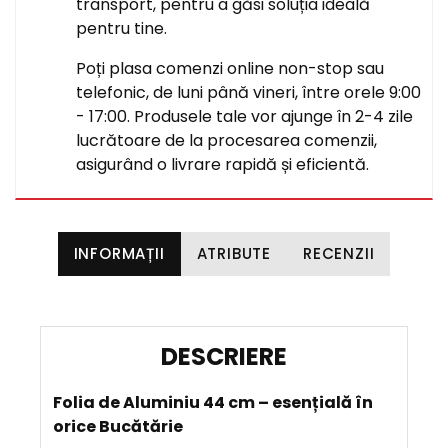
transport, pentru a găsi soluția ideală
pentru tine.
Poți plasa comenzi online non-stop sau
telefonic, de luni până vineri, între orele 9:00
- 17:00. Produsele tale vor ajunge în 2-4 zile
lucrătoare de la procesarea comenzii,
asigurând o livrare rapidă și eficientă.
INFORMAȚII
ATRIBUTE
RECENZII
D
E
Folia de Aluminiu 44 cm – esențială în
S
orice Bucătărie
C