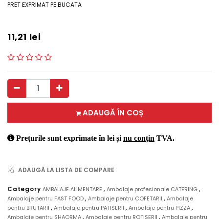
PRET EXPRIMAT PE BUCATA
11,21
lei
ADAUGĂ ÎN COȘ
Prețurile sunt exprimate în lei și
nu conțin
TVA.
ADAUGĂ LA LISTA DE COMPARE
,
,
Category
AMBALAJE ALIMENTARE
Ambalaje profesionale CATERING
,
,
Ambalaje pentru FAST FOOD
Ambalaje pentru COFETARII
Ambalaje
,
,
,
pentru BRUTARII
Ambalaje pentru PATISERII
Ambalaje pentru PIZZA
,
,
Ambalaje pentru SHAORMA
Ambalaje pentru ROTISERII
Ambalaje pentru