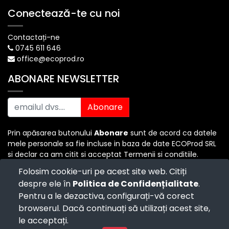
Conectează-te cu noi
Contactați-ne
0745 611 646
office@ecoprod.ro
ABONARE NEWSLETTER
Abonare
Prin apăsarea butonului
Abonare
sunt de acord ca datele
mele personale sa fie incluse in baza de date ECOProd SRL
si declar ca am citit si acceptat Termenii si conditiile.
Folosim cookie-uri pe acest site web. Citiți
despre ele în
Politica de Confidențialitate
.
Copyright ©
ECO PROD SRL
-
Termenii si Conditiile
-
Pentru a le dezactiva, configurați-vă corect
Politica de Confidențialitate
-
Consultanță juridică
-
Politica de retur
-
Cum cumpăr?
browserul. Dacă continuați să utilizați acest site,
Powered by
- The #1
Open Source eCommerce
le acceptați.