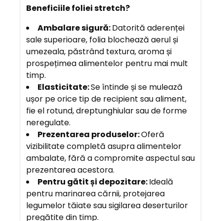
Beneficiile foliei stretch?
Ambalare sigură:
Datorită aderenței
sale superioare, folia blochează aerul și
umezeala, păstrând textura, aroma și
prospețimea alimentelor pentru mai mult
timp.
Elasticitate:
Se întinde și se mulează
ușor pe orice tip de recipient sau aliment,
fie el rotund, dreptunghiular sau de forme
neregulate.
Prezentarea produselor:
Oferă
vizibilitate completă asupra alimentelor
ambalate, fără a compromite aspectul sau
prezentarea acestora.
Pentru gătit și depozitare:
Ideală
pentru marinarea cărnii, protejarea
legumelor tăiate sau sigilarea deserturilor
pregătite din timp.